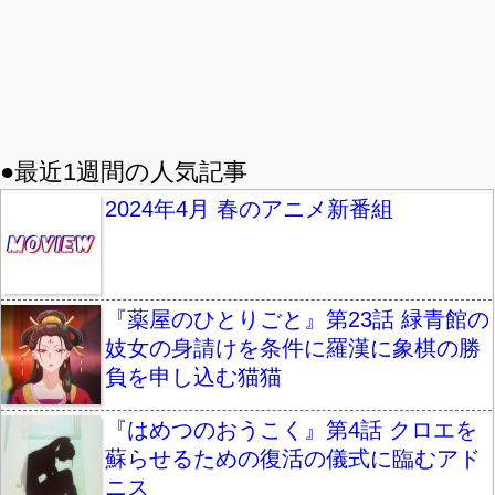
●最近1週間の人気記事
2024年4月 春のアニメ新番組
『薬屋のひとりごと』第23話 緑青館の
妓女の身請けを条件に羅漢に象棋の勝
負を申し込む猫猫
『はめつのおうこく』第4話 クロエを
蘇らせるための復活の儀式に臨むアド
ニス