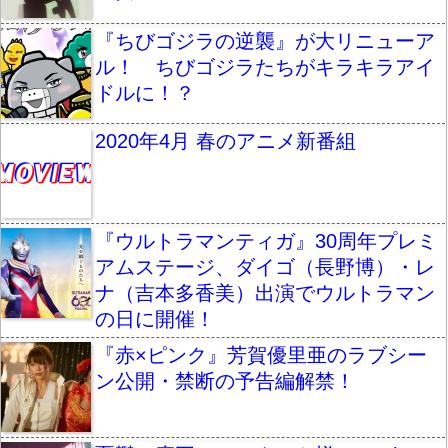
『ちびゴジラの逆襲』が大リニューア
ル！ ちびゴジラたちがキラキラアイ
ドルに！？
2020年4月 春のアニメ新番組
『ウルトラマンティガ』30周年プレミ
アムステージ、ダイゴ（長野博）・レ
ナ（吉本多香美）出演でウルトラマン
の日に開催！
『赤×ピンク』芳賀優里亜のラブシー
ン公開・禁断の予告編解禁！