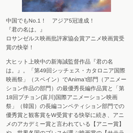
中国でもNo.1！ アジア5冠達成！
『君の名は。』
ロサンゼルス映画批評家協会賞アニメ映画賞受
賞の快挙！
大ヒット上映中の新海誠監督作品『君の名
は。』。「第49回シッチェス・カタロニア国際
映画祭」（スペイン）でAnima’t部門（アニメー
ション作品の部門）の最優秀長編作品賞と「第
18回プチョン(富川)国際アニメーション映画
祭」（韓国）の長編コンペティション部門での
優秀賞と観客賞をW受賞する快挙に続き、アニ
メのアカデミー賞と言われている【アニー賞】
や、世界各国のプレスが選ぶ映画賞の【サテラ