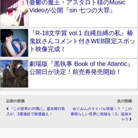
憂鬱の魔王・アスタロト様のMusic
Videoが公開『sin 七つの大罪』
『R-18文学賞 vol.1 自縄自縛の私』椿
鬼奴さんコメント付きWEB限定スポッ
ト映像完成！
劇場版『黒執事 Book of the Atlantic』
公開日が決定！前売券発売開始！
以前の投稿
次の投稿
『この世界の片隅に』週末興行収
めぐみんのライバル登場！？『この
入が、3週連続で前週越え！
素晴らしい世界に祝福を！2』追加キ
ャラ