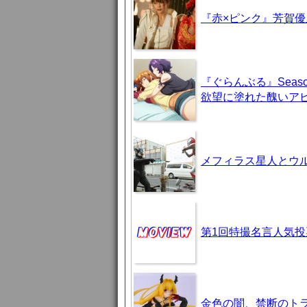
『赤×ピンク』芳賀
『ぐらんぶる』Seas
欲望に塗れた醜いア
メフィラス星人とウ
第1回特撮名言人気投
金色の闇、禁断のト