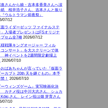
部進さんから娘・吉本多香美さんへ涙
手紙 桜井浩子さん、吉本さんと振り
る『ウルトラマン前夜祭』
6/07/12
仮面ライダーゼッツ ファイナルステ
ジ」入場者プレゼントはFSオリジナ
カプセム全7種
2026/07/12
王様戦隊キングオージャー フィル
・コンサート」を大スクリーンで体
！ 神イベントを2週間限定劇場上
！
2026/07/10
いおばあちゃんが言っていた『仮面ラ
ーカブト 20th 天を継ぐもの』本予
解禁！
2026/07/10
ダーウィンズゲーム』実写映画化決
！ カナメ役は中川大志さん、シュカ
Kōki,さん、レイン役は畑 芽育さん
6/07/10