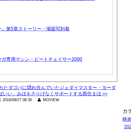
ー』第5章ストーリー・場面写到着
ガ専用マシン・ビートチェイサー2000
訪れたダゴバに隠れ住んでいたジェダイマスター・ヨーダ
いい」みほをさりげなくサポートする西住まほ >>
2016/09/27 08:30
MOVIEW
カ
映
2