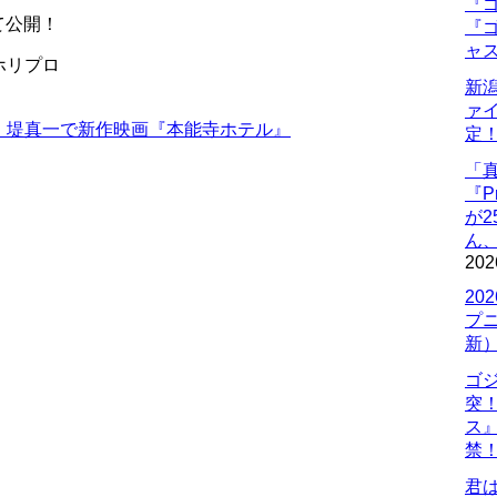
『ゴ
て公開！
『ゴ
ャ
ホリプロ
新
ァ
・堤真一で新作映画『本能寺ホテル』
定
「
『P
が
ん
202
20
プ
新
ゴ
突
ス
禁
君