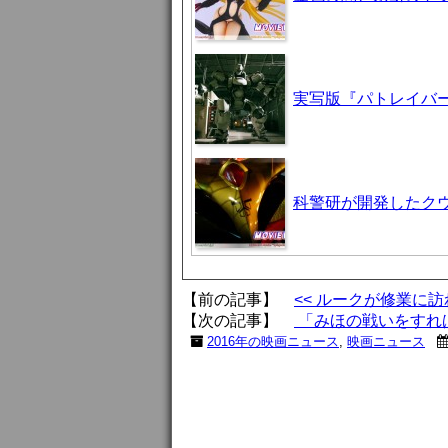
実写版『パトレイバ
科警研が開発したクウ
【前の記事】
<< ルークが修業に
【次の記事】
「みほの戦いをすれば
2016年の映画ニュース
,
映画ニュース