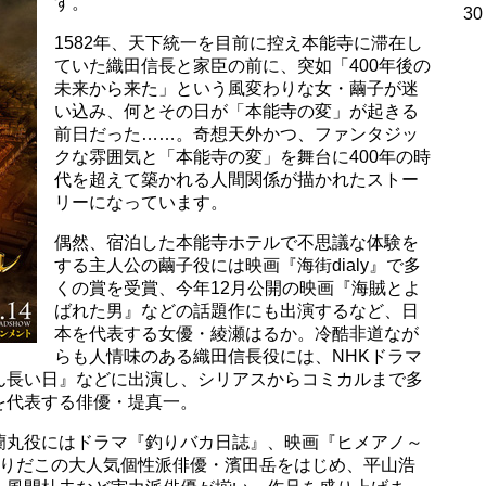
す。
30
1582年、天下統一を目前に控え本能寺に滞在し
ていた織田信長と家臣の前に、突如「400年後の
未来から来た」という風変わりな女・繭子が迷
い込み、何とその日が「本能寺の変」が起きる
前日だった……。奇想天外かつ、ファンタジッ
クな雰囲気と「本能寺の変」を舞台に400年の時
代を超えて築かれる人間関係が描かれたストー
リーになっています。
偶然、宿泊した本能寺ホテルで不思議な体験を
する主人公の繭子役には映画『海街dialy』で多
くの賞を受賞、今年12月公開の映画『海賊とよ
ばれた男』などの話題作にも出演するなど、日
本を代表する女優・綾瀬はるか。冷酷非道なが
らも人情味のある織田信長役には、NHKドラマ
ん長い日』などに出演し、シリアスからコミカルまで多
を代表する俳優・堤真一。
蘭丸役にはドラマ『釣りバカ日誌』、映画『ヒメアノ～
張りだこの大人気個性派俳優・濱田岳をはじめ、平山浩