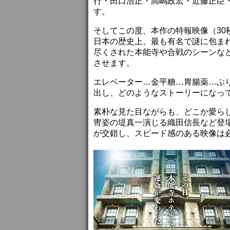
行・田口浩正・高嶋政宏・近藤正臣
す。
そしてこの度、本作の特報映像（30
日本の歴史上、最も有名で謎に包まれ
尽くされた本能寺や合戦のシーンな
させます。
エレベーター…金平糖…胃腸薬…ぶ
出し、どのようなストーリーになっ
素朴な見た目ながらも、どこか愛ら
冑姿の堤真一演じる織田信長など登場
が交錯し、スピード感のある映像は