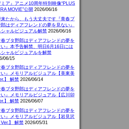
ミア』アニメ10周年特別映像“PLUS
TRA MOVIE”公開
2026/06/16
が来たから、もう大丈夫です『青春ブ
野郎はディアフレンドの夢を見ない』
ペシャルビジュアル解禁
2026/06/16
青春ブタ野郎はディアフレンドの夢を
ない』本予告解禁、明日6月16日には
ペシャルビジュアルを解禁
6/06/15
青春ブタ野郎はディアフレンドの夢を
ない』メモリアルビジュアル【美東美
er.】 解禁
2026/06/14
青春ブタ野郎はディアフレンドの夢を
ない』メモリアルビジュアル【広川卯
er.】 解禁
2026/06/07
青春ブタ野郎はディアフレンドの夢を
ない』メモリアルビジュアル【岩見沢
Ver.】 解禁
2026/05/31