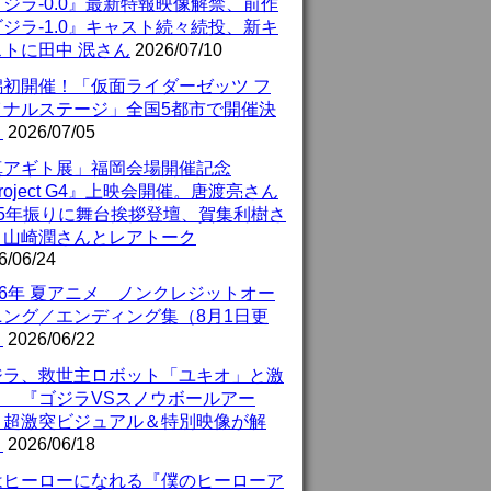
ジラ-0.0』最新特報映像解禁、前作
ジラ-1.0』キャスト続々続投、新キ
ストに田中 泯さん
2026/07/10
潟初開催！「仮面ライダーゼッツ フ
イナルステージ」全国5都市で開催決
！
2026/07/05
真アギト展」福岡会場開催記念
roject G4』上映会開催。唐渡亮さん
25年振りに舞台挨拶登壇、賀集利樹さ
、山崎潤さんとレアトーク
6/06/24
26年 夏アニメ ノンクレジットオー
ニング／エンディング集（8月1日更
）
2026/06/22
ジラ、救世主ロボット「ユキオ」と激
！ 『ゴジラVSスノウボールアー
』超激突ビジュアル＆特別映像が解
！
2026/06/18
はヒーローになれる『僕のヒーローア