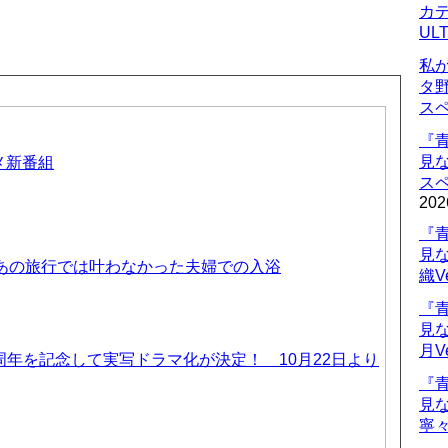
カデ
UL
私
タ
ス
『
見
ニメ新番組
ス
202
『
見
 あの旅行では叶わなかった夫婦での入浴
織V
『
見
月V
周年を記念して実写ドラマ化が決定！ 10月22日より
『
見
寧々