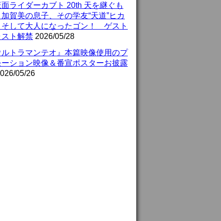
面ライダーカブト 20th 天を継ぐも
』加賀美の息子、その学友“天道”ヒカ
、そして大人になったゴン！ ゲスト
ャスト解禁
2026/05/28
ウルトラマンテオ』本篇映像使用のプ
モーション映像＆番宣ポスターお披露
026/05/26