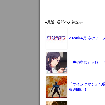
●最近1週間の人気記事
2024年4月 春のア
『夫婦交歓』最終回
『ウイングマン』40
放送開始！