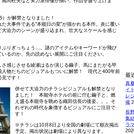
・風間杜夫など実力派俳優が揃い、作品を盛り上げま
秒）が解禁となりました！
た大事件である“本能日の変”が描かれる本作。炎に覆い
ど大迫力のシーンが盛り込まれ、壮大なスケールを感じ
りぶりぎっちょう…。謎のアイテムやキーワードが飛び
ているのか、先の読めない展開にご注目ください。
しさ感じさせる綾瀬はるか演じる繭子、馬にまたがる甲
人物たちのビジュアルもついに解禁！ 現代と400年前
最
必見です！
真
併せて大迫力のチラシビジュアルも解禁となり
イ
ました！ 本能寺ホテルの前に佇む繭子と、燃
レ
え盛る本能寺を眺める織田信長の後姿。。。そ
催
2
れぞれの時代を象徴するビジュアルにご注目で
長野
す！
集
ラマ
※チラシは10月8日より全国の劇場にて順次掲出
202
予定。掲出状況は劇場により異なります。