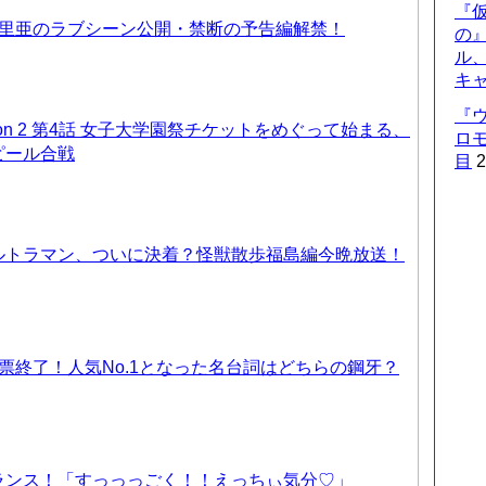
『仮
優里亜のラブシーン公開・禁断の予告編解禁！
の
ル
キ
『
on 2 第4話 女子大学園祭チケットをめぐって始まる、
ロ
ピール合戦
目
2
ルトラマン、ついに決着？怪獣散歩福島編今晩放送！
票終了！人気No.1となった名台詞はどちらの鋼牙？
ランス！「すっっっごく！！えっちぃ気分♡」