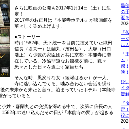
黒
さらに映画の公開も2017年1月14日（土）に決
の
定！
返
2017年のお正月は『本能寺ホテル』が映画館を
202
華々しく染め上げます。
「
●ストーリー
ー
時は1582年。天下統一を目前に控えていた織田
ル
信長（堤真一）は蘭丸（濱田岳）、大塚（田口
「
浩正）ら少数の家臣団と共に京都・本能寺に滞
ム
在している。冷酷非道なお館様を前に、戦々
感
恐々とした日々を過ごす家臣たち。
映
そんな時、風変りな女（綾瀬はるか）が一人、
ひ
寺に迷い込んでくる。噛み合わない会話を繰り
イダ
年後の未来から来たと言う。泊まっていたホテル（本能寺
告
と繋がっていると……。
『
と小姓・森蘭丸との交流を深める中で、次第に信長の人
定
1582年の迷い込んだその日が「本能寺の変」が起きる
役に
202