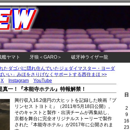
戦艦ヤマト
牙狼＜GARO＞
破牙神ライザー龍
訪れたダゴバに隠れ住んでいたジェダイマスター・ヨーダ
いい」みほをさりげなくサポートする西住まほ >>
X
Instagram
YouTube
堤真一！『本能寺ホテル』特報解禁！
日
興行収入16.2億円の大ヒットを記録した映画『プ
リンセス トヨトミ』（2011年5月18日公開）。
2
そのキャストと製作・出演チームが再集結し、
9
京都を舞台に完全オリジナルストーリーで製作
16
された『本能寺ホテル』が2017年に公開されま
23