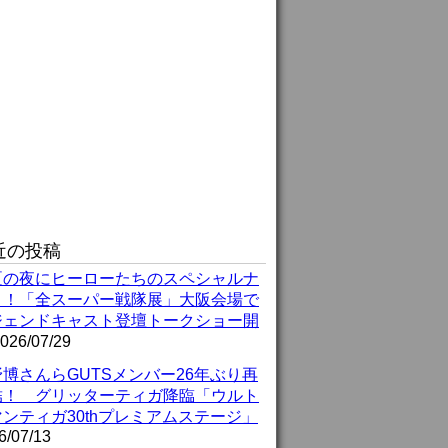
近の投稿
夏の夜にヒーローたちのスペシャルナ
ト！「全スーパー戦隊展」大阪会場で
ジェンドキャスト登壇トークショー開
026/07/29
博さんらGUTSメンバー26年ぶり再
結！ グリッターティガ降臨「ウルト
ンティガ30thプレミアムステージ」
6/07/13