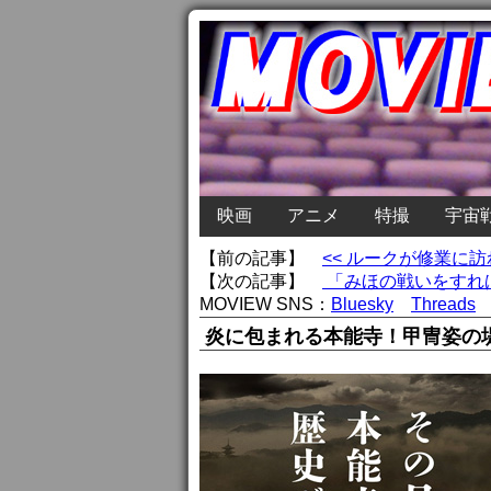
映画
アニメ
特撮
宇宙
【前の記事】
<< ルークが修業に
【次の記事】
「みほの戦いをすれば
MOVIEW SNS：
Bluesky
Threads
炎に包まれる本能寺！甲冑姿の