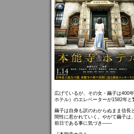
広げているが、その女・繭子は400
ホテル）のエレベーターが1582年
繭子は自身も訳のわからぬまま信長
間性に惹かれていく。やがて繭子は、
前日である事に気づき――