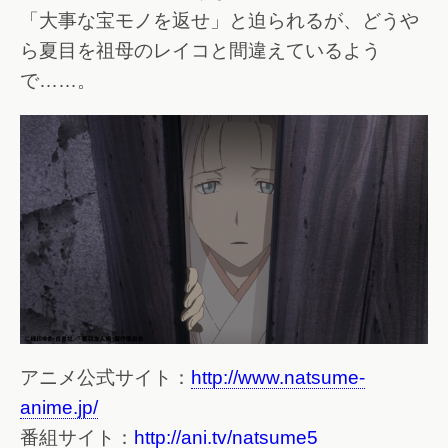
「大事な宝モノを返せ」と迫られるが、どうや
ら夏目を祖母のレイコと間違えているよう
で……。
アニメ公式サイト：
http://www.natsume-
anime.jp/
番組サイト：
http://ani.tv/natsume5