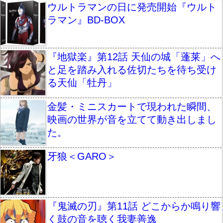
ウルトラマンの日に発売開始『ウルト
ラマン』BD-BOX
『地獄楽』第12話 天仙の城「蓬莱」へ
と足を踏み入れる佐切たちを待ち受け
る天仙「牡丹」
金髪・ミニスカートで現われた瞬間、
映画の世界が音を立てて動き出しまし
た。
牙狼＜GARO＞
『鬼滅の刃』第11話 どこからか鳴り響
く鼓の音を聴く我妻善逸