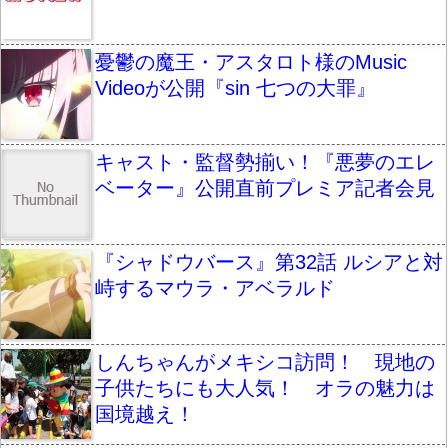
憂鬱の魔王・アスタロト様のMusic
Videoが公開『sin 七つの大罪』
キャスト・監督勢揃い！『悪夢のエレ
ベーター』公開直前プレミア記者会見
『シャドウバース』第32話 ルシアと対
峙するマウラ・アベラルド
しんちゃんがメキシコ訪問！ 現地の
子供たちにも大人気！ オラの魅力は
国境越え！