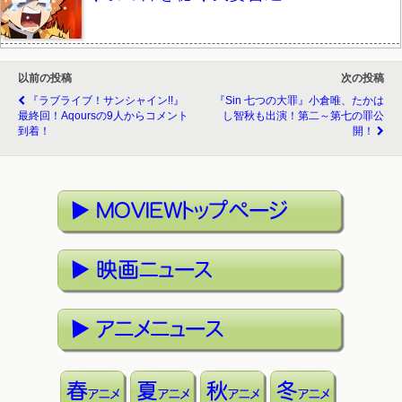
以前の投稿
次の投稿
『ラブライブ！サンシャイン!!』
『sin 七つの大罪』小倉唯、たかは
最終回！Aqoursの9人からコメント
し智秋も出演！第二～第七の罪公
到着！
開！