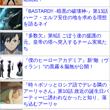
『BASTARD!! -暗黒の破壊神-』第13話
ハーフ・エルフ安住の地を求める理想
を語るネイ
『多数欠』第9話 ごぼう達の援護の
元、皇帝の塔へ突入するチーム実篤た
ち
『僕のヒーローアカデミア』新“敵（ヴ
ィラン）”の黒霧＆脳無が公開！
『時々ボソッとロシア語でデレる隣の
アーリャさん』第10話 政近の誕生日パ
ーティーに誘われなかったと知り、落
ち込むアーリャ