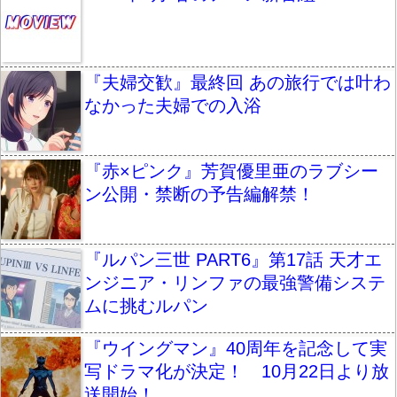
『夫婦交歓』最終回 あの旅行では叶わ
なかった夫婦での入浴
『赤×ピンク』芳賀優里亜のラブシー
ン公開・禁断の予告編解禁！
『ルパン三世 PART6』第17話 天才エ
ンジニア・リンファの最強警備システ
ムに挑むルパン
『ウイングマン』40周年を記念して実
写ドラマ化が決定！ 10月22日より放
送開始！