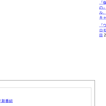
『仮
の
ル
キ
『
ロ
目
2
ニメ新番組