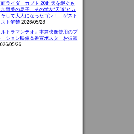
面ライダーカブト 20th 天を継ぐも
』加賀美の息子、その学友“天道”ヒカ
、そして大人になったゴン！ ゲスト
ャスト解禁
2026/05/28
ウルトラマンテオ』本篇映像使用のプ
モーション映像＆番宣ポスターお披露
026/05/26