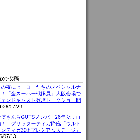
近の投稿
夏の夜にヒーローたちのスペシャルナ
ト！「全スーパー戦隊展」大阪会場で
ジェンドキャスト登壇トークショー開
026/07/29
博さんらGUTSメンバー26年ぶり再
結！ グリッターティガ降臨「ウルト
ンティガ30thプレミアムステージ」
6/07/13