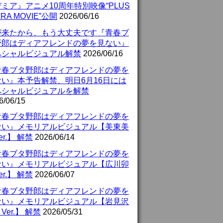
ミア』アニメ10周年特別映像“PLUS
TRA MOVIE”公開
2026/06/16
が来たから、もう大丈夫です『青春ブ
野郎はディアフレンドの夢を見ない』
ペシャルビジュアル解禁
2026/06/16
青春ブタ野郎はディアフレンドの夢を
ない』本予告解禁、明日6月16日には
ペシャルビジュアルを解禁
6/06/15
青春ブタ野郎はディアフレンドの夢を
ない』メモリアルビジュアル【美東美
er.】 解禁
2026/06/14
青春ブタ野郎はディアフレンドの夢を
ない』メモリアルビジュアル【広川卯
er.】 解禁
2026/06/07
青春ブタ野郎はディアフレンドの夢を
ない』メモリアルビジュアル【岩見沢
Ver.】 解禁
2026/05/31