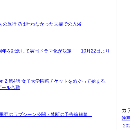
 あの旅行では叶わなかった夫婦での入浴
周年を記念して実写ドラマ化が決定！ 10月22日より
on 2 第4話 女子大学園祭チケットをめぐって始まる、
ピール合戦
カ
優里亜のラブシーン公開・禁断の予告編解禁！
映
2