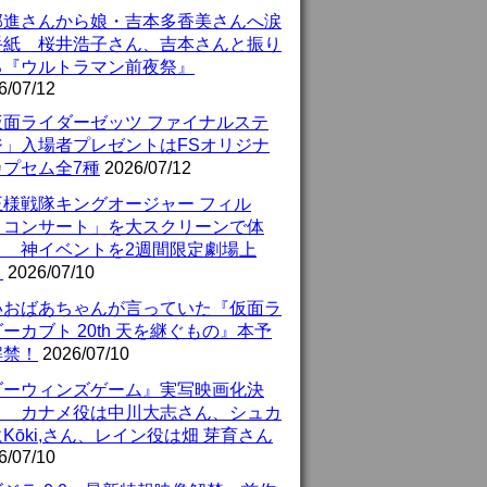
部進さんから娘・吉本多香美さんへ涙
手紙 桜井浩子さん、吉本さんと振り
る『ウルトラマン前夜祭』
6/07/12
仮面ライダーゼッツ ファイナルステ
ジ」入場者プレゼントはFSオリジナ
カプセム全7種
2026/07/12
王様戦隊キングオージャー フィル
・コンサート」を大スクリーンで体
！ 神イベントを2週間限定劇場上
！
2026/07/10
いおばあちゃんが言っていた『仮面ラ
ーカブト 20th 天を継ぐもの』本予
解禁！
2026/07/10
ダーウィンズゲーム』実写映画化決
！ カナメ役は中川大志さん、シュカ
Kōki,さん、レイン役は畑 芽育さん
6/07/10