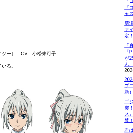
『ゴ
『ゴ
ャ
新
ァ
定
「
『P
イジー） CV：小松未可子
が
ん
ている。
202
20
プ
新
ゴ
突
ス
禁
君