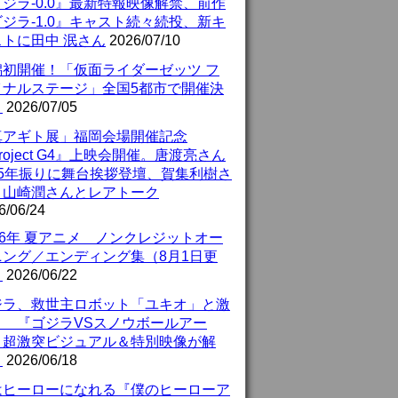
ジラ-0.0』最新特報映像解禁、前作
ジラ-1.0』キャスト続々続投、新キ
ストに田中 泯さん
2026/07/10
潟初開催！「仮面ライダーゼッツ フ
イナルステージ」全国5都市で開催決
！
2026/07/05
真アギト展」福岡会場開催記念
roject G4』上映会開催。唐渡亮さん
25年振りに舞台挨拶登壇、賀集利樹さ
、山崎潤さんとレアトーク
6/06/24
26年 夏アニメ ノンクレジットオー
ニング／エンディング集（8月1日更
）
2026/06/22
ジラ、救世主ロボット「ユキオ」と激
！ 『ゴジラVSスノウボールアー
』超激突ビジュアル＆特別映像が解
！
2026/06/18
はヒーローになれる『僕のヒーローア