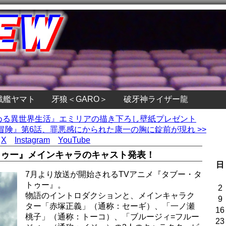
戦艦ヤマト
牙狼＜GARO＞
破牙神ライザー龍
ら始める異世界生活』エミリアの描き下ろし壁紙プレゼント
険』第6話、罪悪感にかられた康一の胸に錠前が現れ >>
X
Instagram
YouTube
トゥー』メインキャラのキャスト発表！
日
7月より放送が開始されるTVアニメ『タブー・タ
トゥー』。
2
物語のイントロダクションと、メインキャラク
9
ター「赤塚正義」（通称：セーギ）、「一ノ瀬
16
桃子」（通称：トーコ）、「ブルージィ=フルー
23