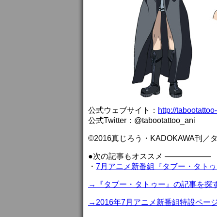
公式ウェブサイト：
http://tabootatto
公式Twitter：@tabootattoo_ani
©2016真じろう・KADOKAWA刊
●次の記事もオススメ ——————
・
7月アニメ新番組『タブー・タトゥー』
→『タブー・タトゥー』の記事を探
→2016年7月アニメ新番組特設ペー