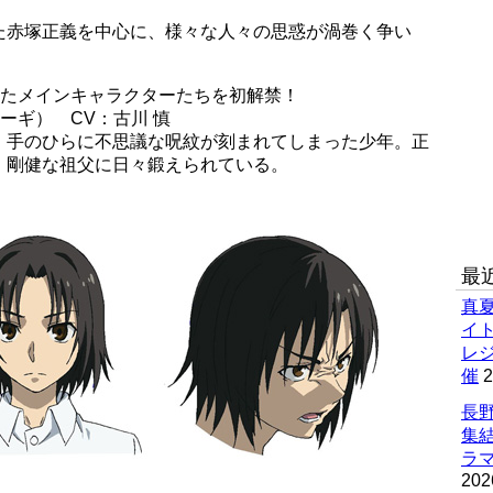
た赤塚正義を中心に、様々な人々の思惑が渦巻く争い
れたメインキャラクターたちを初解禁！
ーギ） CV：古川 慎
、手のひらに不思議な呪紋が刻まれてしまった少年。正
、剛健な祖父に日々鍛えられている。
最
真
イ
レ
催
2
長野
集
ラマ
202