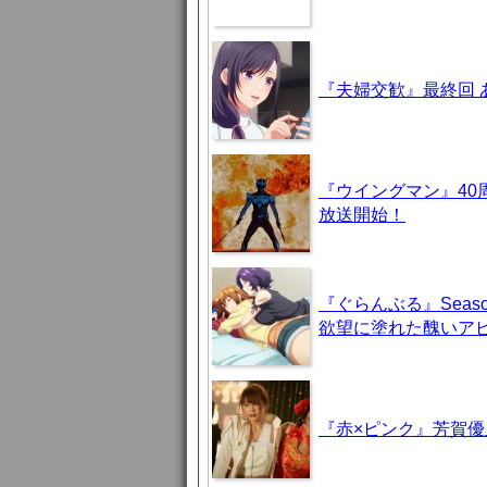
『夫婦交歓』最終回
『ウイングマン』40
放送開始！
『ぐらんぶる』Seas
欲望に塗れた醜いア
『赤×ピンク』芳賀