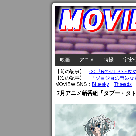
映画
アニメ
特撮
宇宙
【前の記事】
<< 『Re:ゼロか
【次の記事】
『ジョジョの奇妙な冒
MOVIEW SNS：
Bluesky
Threads
7月アニメ新番組『タブー・タ