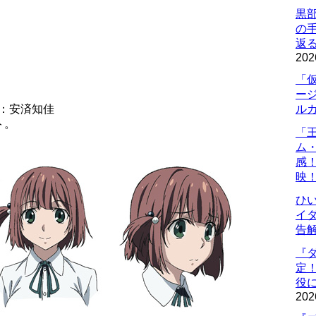
黒
の
返
202
「
ー
：安済知佳
ル
ト。
「
ム
感
映
ひ
イダ
告
『
定
役に
202