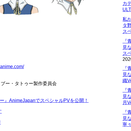
カデ
UL
私
タ
ス
『
見
ス
202
o-anime.com/
『
見
織V
／タブー・タトゥー製作委員会
『
見
AnimeJapanでスペシャルPVを公開！
月V
す
『
見
ジ
寧々