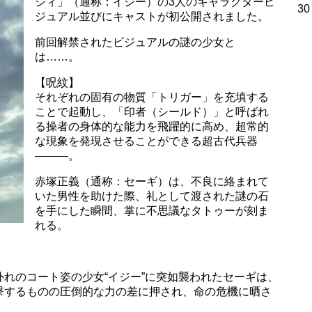
ジィ」（通称：イジー）の3人のキャラクタービ
30
ジュアル並びにキャストが初公開されました。
前回解禁されたビジュアルの謎の少女と
は……。
【呪紋】
それぞれの固有の物質「トリガー」を充填する
ことで起動し、「印者（シールド）」と呼ばれ
る操者の身体的な能力を飛躍的に高め、超常的
な現象を発現させることができる超古代兵器
―――。
赤塚正義（通称：セーギ）は、不良に絡まれて
いた男性を助けた際、礼として渡された謎の石
を手にした瞬間、掌に不思議なタトゥーが刻ま
れる。
」
れのコート姿の少女“イジー”に突如襲われたセーギは、
撃するものの圧倒的な力の差に押され、命の危機に晒さ