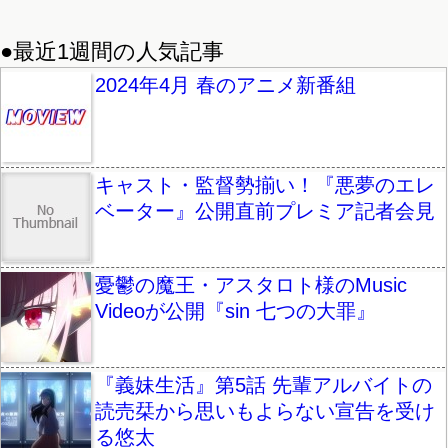
●最近1週間の人気記事
2024年4月 春のアニメ新番組
キャスト・監督勢揃い！『悪夢のエレ
ベーター』公開直前プレミア記者会見
憂鬱の魔王・アスタロト様のMusic
Videoが公開『sin 七つの大罪』
『義妹生活』第5話 先輩アルバイトの
読売栞から思いもよらない宣告を受け
る悠太