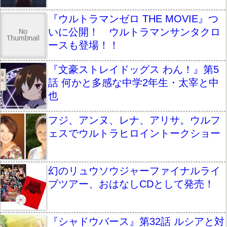
『ウルトラマンゼロ THE MOVIE』つ
いに公開！ ウルトラマンサンタクロ
ースも登場！！
『文豪ストレイドッグス わん！』第5
話 何かと多感な中学2年生・太宰と中
也
フジ、アンヌ、レナ、アリサ。ウルフ
ェスでウルトラヒロイントークショー
幻のリュウソウジャーファイナルライ
ブツアー、おはなしCDとして発売！
『シャドウバース』第32話 ルシアと対