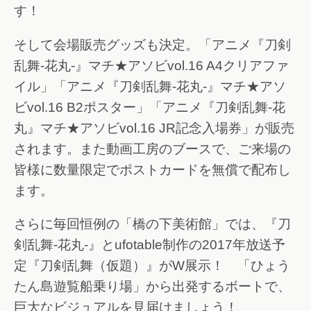
す！
そして会場販売グッズも決定。「アニメ『刀剣
乱舞-花丸-』マチ★アソビvol.16 A4クリアファ
イル」「アニメ『刀剣乱舞-花丸-』マチ★アソ
ビvol.16 B2ポスター」「アニメ『刀剣乱舞-花
丸』マチ★アソビvol.16 JR記念入場券」が販売
されます。また動画工房のブースで、ご来場の
皆様に数量限定でポストカードを無償で配布し
ます。
さらに毎回恒例の「橋の下美術館」では、『刀
剣乱舞-花丸-』とufotable制作の2017年放送予
定『刀剣乱舞（仮題）』がW展示！ 「ひょう
たん島遊覧船乗り場」から出発するボートで、
巨大なビジュアルを見届けましょう！