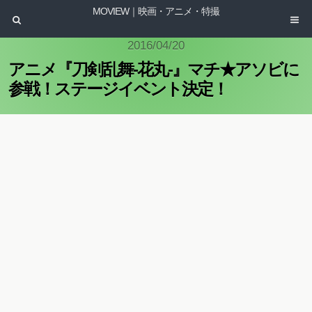
MOVIEW｜映画・アニメ・特撮
2016/04/20
アニメ『刀剣乱舞-花丸-』マチ★アソビに
参戦！ステージイベント決定！