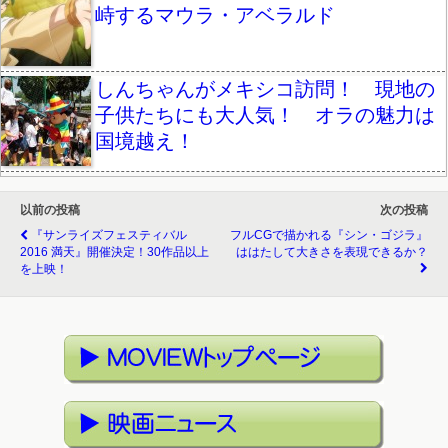
峙するマウラ・アベラルド
しんちゃんがメキシコ訪問！ 現地の
子供たちにも大人気！ オラの魅力は
国境越え！
以前の投稿
次の投稿
『サンライズフェスティバル
フルCGで描かれる『シン・ゴジラ』
2016 満天』開催決定！30作品以上
ははたして大きさを表現できるか？
を上映！