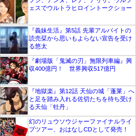
フジ、アンヌ、レナ、アリサ。ウルフ
ェスでウルトラヒロイントークショー
『義妹生活』第5話 先輩アルバイトの
読売栞から思いもよらない宣告を受け
る悠太
『劇場版「鬼滅の刃」無限列車編』興
収400億円！ 世界興収517億円
『地獄楽』第12話 天仙の城「蓬莱」へ
と足を踏み入れる佐切たちを待ち受け
る天仙「牡丹」
幻のリュウソウジャーファイナルライ
ブツアー、おはなしCDとして発売！