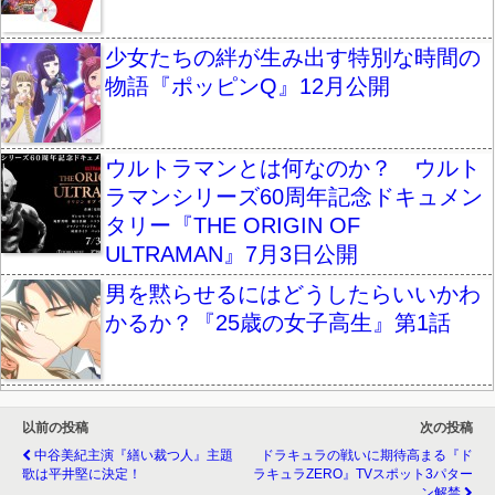
少女たちの絆が生み出す特別な時間の
物語『ポッピンQ』12月公開
ウルトラマンとは何なのか？ ウルト
ラマンシリーズ60周年記念ドキュメン
タリー『THE ORIGIN OF
ULTRAMAN』7月3日公開
男を黙らせるにはどうしたらいいかわ
かるか？『25歳の女子高生』第1話
以前の投稿
次の投稿
中谷美紀主演『繕い裁つ人』主題
ドラキュラの戦いに期待高まる『ド
歌は平井堅に決定！
ラキュラZERO』TVスポット3パター
ン解禁