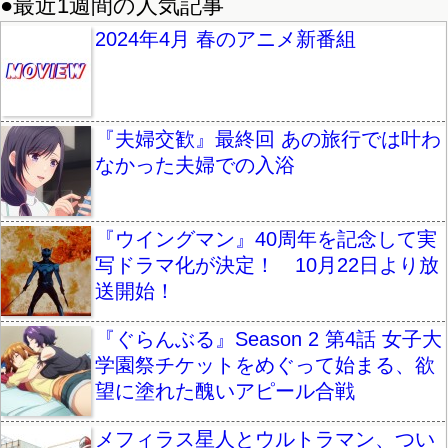
●最近1週間の人気記事
2024年4月 春のアニメ新番組
『夫婦交歓』最終回 あの旅行では叶わ
なかった夫婦での入浴
『ウイングマン』40周年を記念して実
写ドラマ化が決定！ 10月22日より放
送開始！
『ぐらんぶる』Season 2 第4話 女子大
学園祭チケットをめぐって始まる、欲
望に塗れた醜いアピール合戦
メフィラス星人とウルトラマン、つい