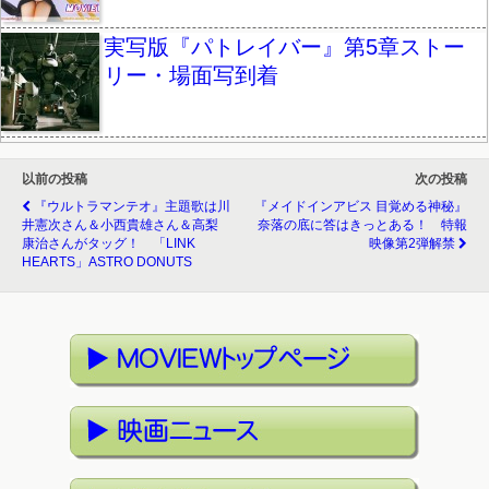
実写版『パトレイバー』第5章ストー
リー・場面写到着
以前の投稿
次の投稿
『ウルトラマンテオ』主題歌は川
『メイドインアビス 目覚める神秘』
井憲次さん＆小西貴雄さん＆高梨
奈落の底に答はきっとある！ 特報
康治さんがタッグ！ 「LINK
映像第2弾解禁
HEARTS」ASTRO DONUTS