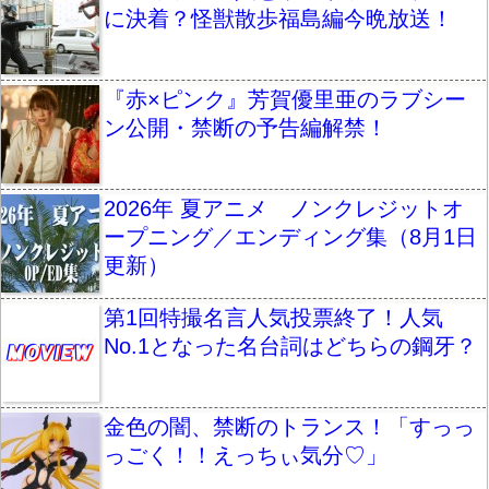
に決着？怪獣散歩福島編今晩放送！
『赤×ピンク』芳賀優里亜のラブシー
ン公開・禁断の予告編解禁！
2026年 夏アニメ ノンクレジットオ
ープニング／エンディング集（8月1日
更新）
第1回特撮名言人気投票終了！人気
No.1となった名台詞はどちらの鋼牙？
金色の闇、禁断のトランス！「すっっ
っごく！！えっちぃ気分♡」