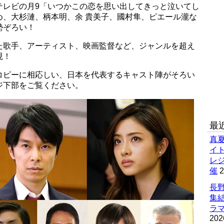
テレビの月9「いつかこの恋を思い出してきっと泣いてし
め、大杉漣、柄本明、余 貴美子、國村隼、ピエール瀧な
勢ぞろい！
た歌手、アーティスト、映画監督など、ジャンルを超え
現！
コピーに相応しい、日本を代表するキャスト陣がそろい
ジ下部をご覧ください。
最
真
イ
レ
催
2
長野
集
ラマ
202