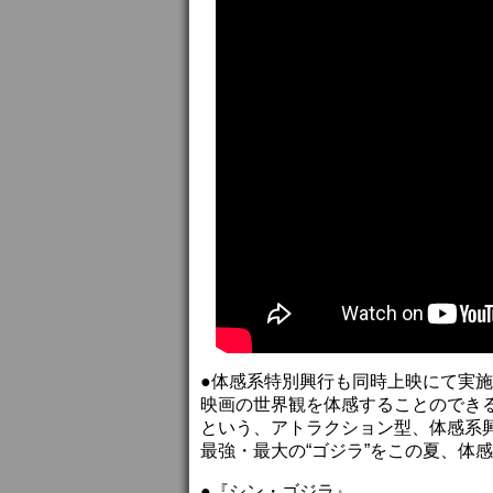
●体感系特別興行も同時上映にて実
映画の世界観を体感することのできる、
という、アトラクション型、体感系
最強・最大の“ゴジラ”をこの夏、体
●『シン・ゴジラ』