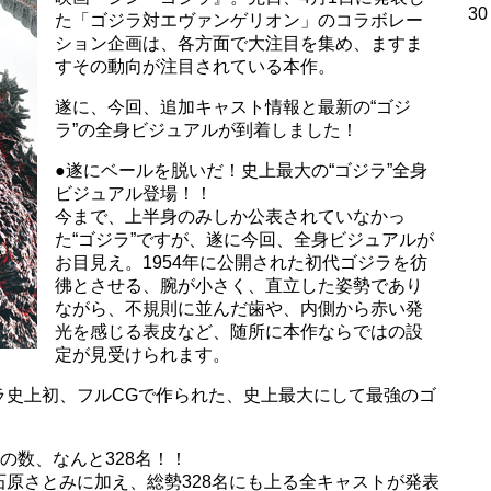
30
た「ゴジラ対エヴァンゲリオン」のコラボレー
ション企画は、各方面で大注目を集め、ますま
すその動向が注目されている本作。
遂に、今回、追加キャスト情報と最新の“ゴジ
ラ”の全身ビジュアルが到着しました！
●遂にベールを脱いだ！史上最大の“ゴジラ”全身
ビジュアル登場！！
今まで、上半身のみしか公表されていなかっ
た“ゴジラ”ですが、遂に今回、全身ビジュアルが
お目見え。1954年に公開された初代ゴジラを彷
彿とさせる、腕が小さく、直立した姿勢であり
ながら、不規則に並んだ歯や、内側から赤い発
光を感じる表皮など、随所に本作ならではの設
定が見受けられます。
ラ史上初、フルCGで作られた、史上最大にして最強のゴ
の数、なんと328名！！
原さとみに加え、総勢328名にも上る全キャストが発表