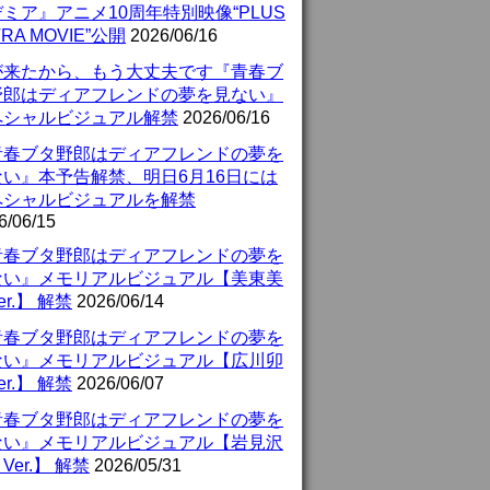
ミア』アニメ10周年特別映像“PLUS
TRA MOVIE”公開
2026/06/16
が来たから、もう大丈夫です『青春ブ
野郎はディアフレンドの夢を見ない』
ペシャルビジュアル解禁
2026/06/16
青春ブタ野郎はディアフレンドの夢を
ない』本予告解禁、明日6月16日には
ペシャルビジュアルを解禁
6/06/15
青春ブタ野郎はディアフレンドの夢を
ない』メモリアルビジュアル【美東美
er.】 解禁
2026/06/14
青春ブタ野郎はディアフレンドの夢を
ない』メモリアルビジュアル【広川卯
er.】 解禁
2026/06/07
青春ブタ野郎はディアフレンドの夢を
ない』メモリアルビジュアル【岩見沢
Ver.】 解禁
2026/05/31