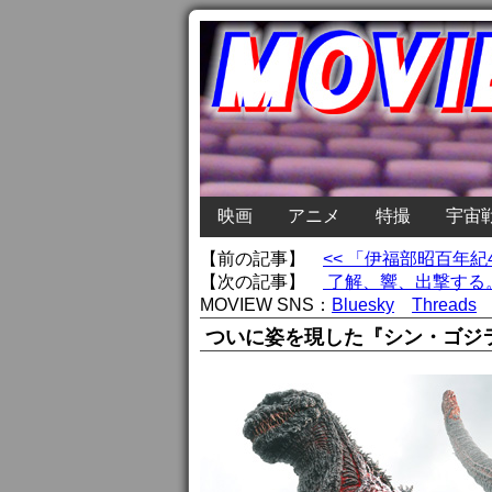
映画
アニメ
特撮
宇宙
【前の記事】
<< 「伊福部昭百年
【次の記事】
了解、響、出撃する。
MOVIEW SNS：
Bluesky
Threads
ついに姿を現した『シン・ゴジ