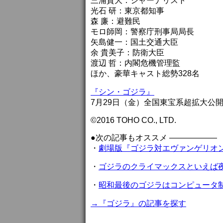
三浦貴大：ジャーナリスト
光石 研：東京都知事
森 廉：避難民
モロ師岡：警察庁刑事局局長
矢島健一：国土交通大臣
余 貴美子：防衛大臣
渡辺 哲：内閣危機管理監
ほか、豪華キャスト総勢328名
『シン・ゴジラ』
7月29日（金）全国東宝系超拡大公
©2016 TOHO CO., LTD.
●次の記事もオススメ ——————
・
劇場版『ゴジラ対エヴァンゲリオ
・
ゴジラのクライマックスといえば
・
昭和最後のゴジラはコンピュータ
→『ゴジラ』の記事を探す