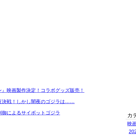
開
ン』映画製作決定！コラボグッズ販売！
夜決戦！しかし闇夜のゴジラは……
制御によるサイボットゴジラ
カ
映
2