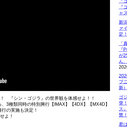
『ゴ
『ゴ
ャ
新
ァ
定
「
『P
が
ん
202
20
プ
新
ゴ
施！ 『シン・ゴジラ』の世界観を体感せよ！！
突
3種類同時の特別興行【IMAX】【4DX】【MX4D】
ス
興行の実施も決定！
禁
感せよ！
君