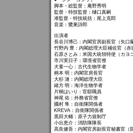
脚本・総監督：庵野秀明
監督・特技監督：樋口真嗣
准監督・特技統括：尾上克郎
音楽：鷺巣詩郎
出演者
長谷川博己：内閣官房副長官（矢口
竹野内 豊：内閣総理大臣補佐官（赤
石原さとみ：米国大統領特使（カヨ
市川実日子：環境省官僚
犬童一心：古代生物学者
柄本 明：内閣官房長官
大杉 漣：内閣総理大臣
緒方 明：海洋生物学者
片桐はいり：官邸職員
神尾 佑：外務省官僚
國村 隼：自衛隊関係者
KREVA：自衛隊関係者
黒田大輔：原子力規制庁
小出恵介：消防隊隊長
高良健吾：内閣官房副長官秘書官（