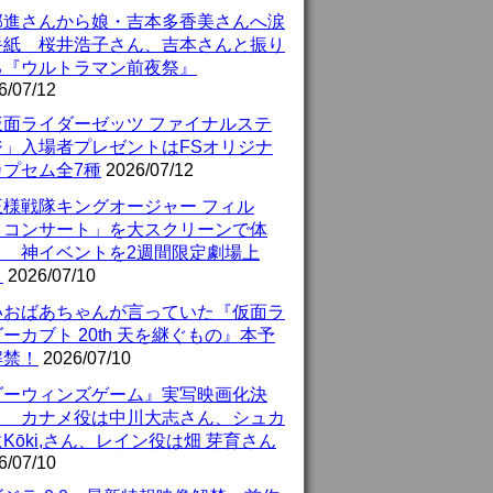
部進さんから娘・吉本多香美さんへ涙
手紙 桜井浩子さん、吉本さんと振り
る『ウルトラマン前夜祭』
6/07/12
仮面ライダーゼッツ ファイナルステ
ジ」入場者プレゼントはFSオリジナ
カプセム全7種
2026/07/12
王様戦隊キングオージャー フィル
・コンサート」を大スクリーンで体
！ 神イベントを2週間限定劇場上
！
2026/07/10
いおばあちゃんが言っていた『仮面ラ
ーカブト 20th 天を継ぐもの』本予
解禁！
2026/07/10
ダーウィンズゲーム』実写映画化決
！ カナメ役は中川大志さん、シュカ
Kōki,さん、レイン役は畑 芽育さん
6/07/10