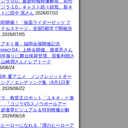
ジラ-0.0』最新特報映像解禁、前作
ジラ-1.0』キャスト続々続投、新キ
ストに田中 泯さん
2026/07/10
潟初開催！「仮面ライダーゼッツ フ
イナルステージ」全国5都市で開催決
！
2026/07/05
真アギト展」福岡会場開催記念
roject G4』上映会開催。唐渡亮さん
25年振りに舞台挨拶登壇、賀集利樹さ
、山崎潤さんとレアトーク
6/06/24
26年 夏アニメ ノンクレジットオー
ニング／エンディング集（8月1日更
）
2026/06/22
ジラ、救世主ロボット「ユキオ」と激
！ 『ゴジラVSスノウボールアー
』超激突ビジュアル＆特別映像が解
！
2026/06/18
はヒーローになれる『僕のヒーローア