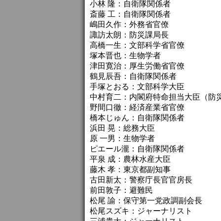
小林 隆：自衛隊関係者
斎藤 工：自衛隊関係者
嶋田久作：外務省官僚
諏訪太朗：防災課局長
高橋一生：文部科学省官僚
塚本晋也：生物学者
津田寛治：厚生労働省官僚
鶴見辰吾：自衛隊関係者
手塚とおる：文部科学大臣
中村育二：内閣府特命担当大臣（防
野間口徹：経済産業省官僚
橋本じゅん：自衛隊関係者
浜田 晃：総務大臣
原 一男：生物学者
ピエール瀧：自衛隊関係者
平泉 成：農林水産大臣
藤木 孝：東京都副知事
古田新太：警察庁長官官房長
前田敦子：避難民
松尾 諭：保守第一党政調副会長
松尾スズキ：ジャーナリスト