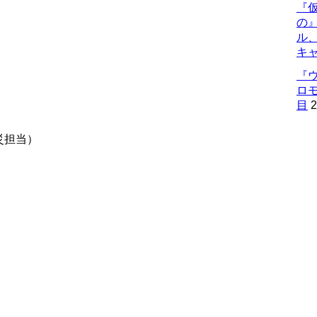
『仮
の
ル
キ
『
ロ
目
2
災担当）