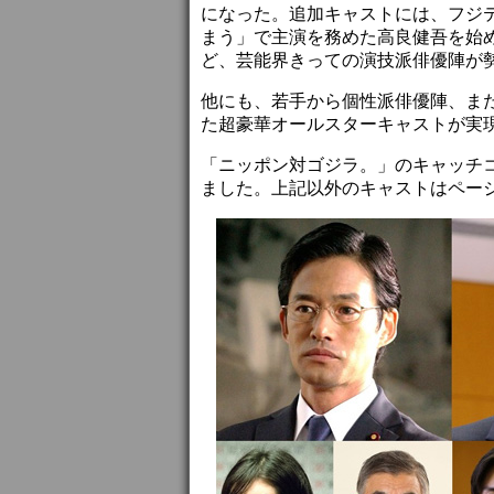
になった。追加キャストには、フジ
まう」で主演を務めた高良健吾を始
ど、芸能界きっての演技派俳優陣が
他にも、若手から個性派俳優陣、ま
た超豪華オールスターキャストが実
「ニッポン対ゴジラ。」のキャッチ
ました。上記以外のキャストはペー