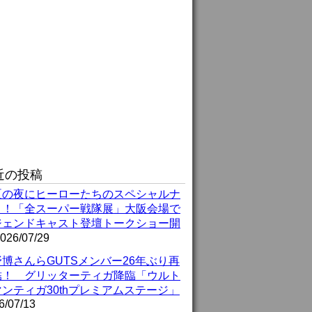
近の投稿
夏の夜にヒーローたちのスペシャルナ
ト！「全スーパー戦隊展」大阪会場で
ジェンドキャスト登壇トークショー開
026/07/29
博さんらGUTSメンバー26年ぶり再
結！ グリッターティガ降臨「ウルト
ンティガ30thプレミアムステージ」
6/07/13