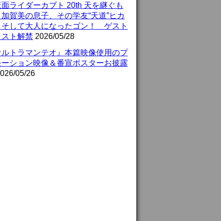
面ライダーカブト 20th 天を継ぐも
』加賀美の息子、その学友“天道”ヒカ
、そして大人になったゴン！ ゲスト
ャスト解禁
2026/05/28
ウルトラマンテオ』本篇映像使用のプ
モーション映像＆番宣ポスターお披露
026/05/26