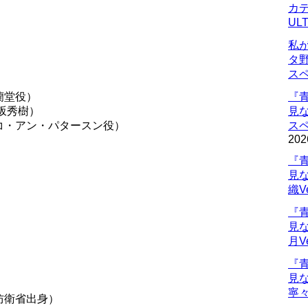
カデ
UL
私
タ
ス
蘭堂役）
『
坂秀樹）
見
コ・アン・パタースン役）
ス
202
『
見
織V
『
見
月V
『
見
寧々
防衛省出身）