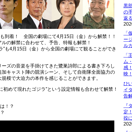
黒
の
返
202
「
も到着！ 全国の劇場にて4月15日（金）から解禁！！
ー
アルの解禁に合わせて、予告、特報も解禁！
ル
ラ”も4月15日（金）から全国の劇場にて観ることができ
「
ム
リーズの音楽を手掛けてきた鷺巣詩郎による書き下ろし
感
追加キャスト陣の競演シーン、そして自衛隊全面協力の
映
大規模で大迫力の本作を感じることができます。
ひ
に初めて現れたゴジラ”という設定情報も合わせて解禁！
イダ
告
『
命は！？
定
！？
役に
202