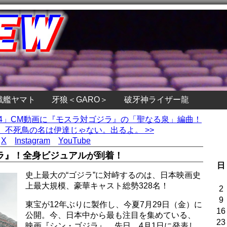
戦艦ヤマト
牙狼＜GARO＞
破牙神ライザー龍
紀4」CM動画に『モスラ対ゴジラ』の「聖なる泉」編曲！
不死鳥の名は伊達じゃない。出るよ。 >>
X
Instagram
YouTube
ラ』！全身ビジュアルが到着！
日
史上最大の“ゴジラ”に対峙するのは、日本映画史
上最大規模、豪華キャスト総勢328名！
2
9
東宝が12年ぶりに製作し、今夏7月29日（金）に
16
公開。今、日本中から最も注目を集めている、
23
映画『シン・ゴジラ』。先日、4月1日に発表し