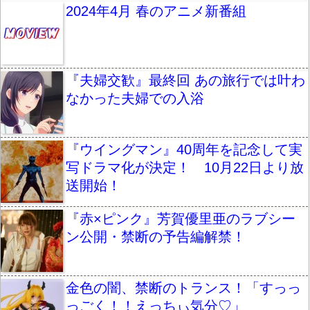
2024年4月 春のアニメ新番組
『夫婦交歓』最終回 あの旅行では叶わ
なかった夫婦での入浴
『ウイングマン』40周年を記念して実
写ドラマ化が決定！ 10月22日より放
送開始！
『赤×ピンク』芳賀優里亜のラブシー
ン公開・禁断の予告編解禁！
金色の闇、禁断のトランス！「すっっ
っごく！！えっちぃ気分♡」