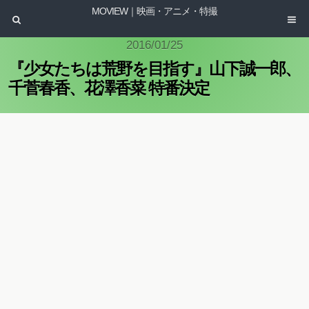
MOVIEW｜映画・アニメ・特撮
2016/01/25
『少女たちは荒野を目指す』山下誠一郎、
千菅春香、花澤香菜 特番決定