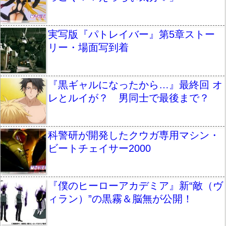
実写版『パトレイバー』第5章ストー
リー・場面写到着
『黒ギャルになったから…』最終回 オ
レとルイが？ 男同士で最後まで？
科警研が開発したクウガ専用マシン・
ビートチェイサー2000
『僕のヒーローアカデミア』新“敵（ヴ
ィラン）”の黒霧＆脳無が公開！