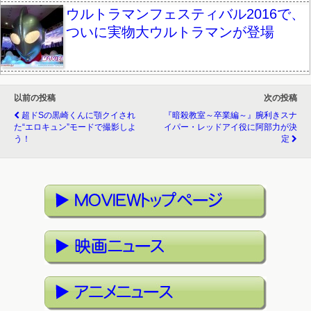
ウルトラマンフェスティバル2016で、
ついに実物大ウルトラマンが登場
以前の投稿
次の投稿
超ドSの黒崎くんに顎クイされ
『暗殺教室～卒業編～』腕利きスナ
た“エロキュン”モードで撮影しよ
イパー・レッドアイ役に阿部力が決
う！
定