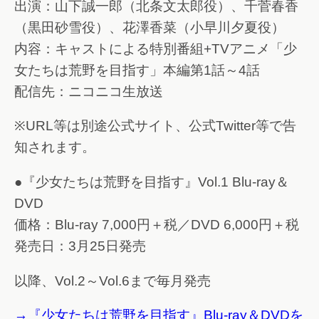
出演：山下誠一郎（北条文太郎役）、千菅春香
（黒田砂雪役）、花澤香菜（小早川夕夏役）
内容：キャストによる特別番組+TVアニメ「少
女たちは荒野を目指す」本編第1話～4話
配信先：ニコニコ生放送
※URL等は別途公式サイト、公式Twitter等で告
知されます。
●『少女たちは荒野を目指す』Vol.1 Blu-ray＆
DVD
価格：Blu-ray 7,000円＋税／DVD 6,000円＋税
発売日：3月25日発売
以降、Vol.2～Vol.6まで毎月発売
→『少女たちは荒野を目指す』Blu-ray＆DVDを