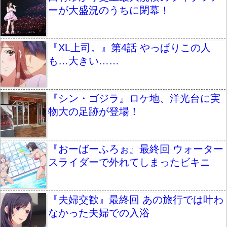
ーが大盛況のうちに閉幕！
『XL上司。』第4話 やっぱりこの人
も…大きい……
『シン・ゴジラ』ロケ地、洋光台に実
物大の足跡が登場！
『おーばーふろぉ』最終回 ウォーター
スライダーで外れてしまったビキニ
『夫婦交歓』最終回 あの旅行では叶わ
なかった夫婦での入浴