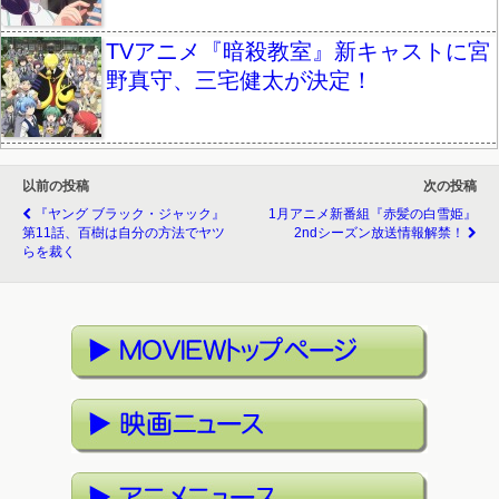
TVアニメ『暗殺教室』新キャストに宮
野真守、三宅健太が決定！
以前の投稿
次の投稿
『ヤング ブラック・ジャック』
1月アニメ新番組『赤髪の白雪姫』
第11話、百樹は自分の方法でヤツ
2ndシーズン放送情報解禁！
らを裁く