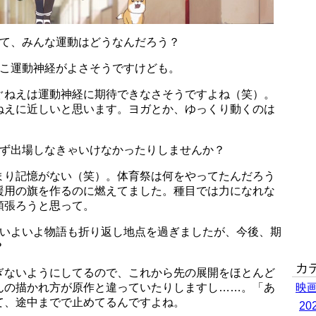
って、みんな運動はどうなんだろう？
そこ運動神経がよさそうですけども。
ぐねえは運動神経に期待できなさそうですよね（笑）。
ねえに近しいと思います。ヨガとか、ゆっくり動くのは
必ず出場しなきゃいけなかったりしませんか？
まり記憶がない（笑）。体育祭は何をやってたんだろう
援用の旗を作るのに燃えてました。種目では力になれな
頑張ろうと思って。
、いよいよ物語も折り返し地点を過ぎましたが、今後、期
？
カ
ぎないようにしてるので、これから先の展開をほとんど
んの描かれ方が原作と違っていたりしますし……。「あ
映
て、途中までで止めてるんですよね。
2