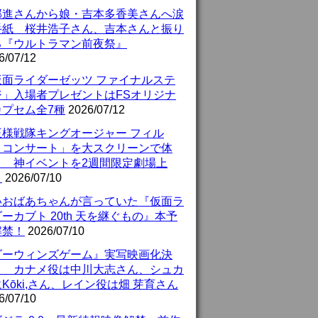
部進さんから娘・吉本多香美さんへ涙
手紙 桜井浩子さん、吉本さんと振り
る『ウルトラマン前夜祭』
6/07/12
仮面ライダーゼッツ ファイナルステ
ジ」入場者プレゼントはFSオリジナ
カプセム全7種
2026/07/12
王様戦隊キングオージャー フィル
・コンサート」を大スクリーンで体
！ 神イベントを2週間限定劇場上
！
2026/07/10
いおばあちゃんが言っていた『仮面ラ
ーカブト 20th 天を継ぐもの』本予
解禁！
2026/07/10
ダーウィンズゲーム』実写映画化決
！ カナメ役は中川大志さん、シュカ
Kōki,さん、レイン役は畑 芽育さん
6/07/10