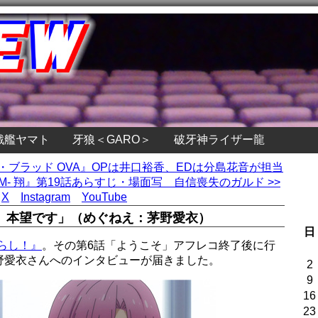
戦艦ヤマト
牙狼＜GARO＞
破牙神ライザー龍
ザ・ブラッド OVA』OPは井口裕香、EDは分島花音が担当
ORM- 翔』第19話あらすじ・場面写 自信喪失のガルド >>
X
Instagram
YouTube
、本望です」（めぐねえ：茅野愛衣）
日
らし！』
。その第6話「ようこそ」アフレコ終了後に行
野愛衣さんへのインタビューが届きました。
2
9
16
23