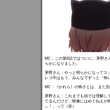
MC：この第6話ではついに、茅野
らかになりました。
茅野さん：やっと明らかになってス
レコ中はもう、みんなでずっと「怖
MC：《かれら》の怖さとは、また
茅野さん：これまでも頭では理解し
てるんだけど、映像にはめぐねえが
ぃ！」って（笑）