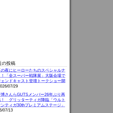
近の投稿
夏の夜にヒーローたちのスペシャルナ
ト！「全スーパー戦隊展」大阪会場で
ジェンドキャスト登壇トークショー開
026/07/29
博さんらGUTSメンバー26年ぶり再
結！ グリッターティガ降臨「ウルト
ンティガ30thプレミアムステージ」
6/07/13