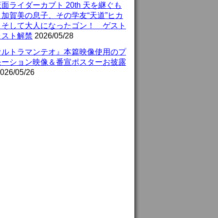
面ライダーカブト 20th 天を継ぐも
』加賀美の息子、その学友“天道”ヒカ
、そして大人になったゴン！ ゲスト
ャスト解禁
2026/05/28
ウルトラマンテオ』本篇映像使用のプ
モーション映像＆番宣ポスターお披露
026/05/26