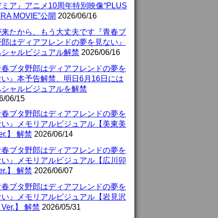
ミア』アニメ10周年特別映像“PLUS
TRA MOVIE”公開
2026/06/16
が来たから、もう大丈夫です『青春ブ
野郎はディアフレンドの夢を見ない』
ペシャルビジュアル解禁
2026/06/16
青春ブタ野郎はディアフレンドの夢を
ない』本予告解禁、明日6月16日には
ペシャルビジュアルを解禁
6/06/15
青春ブタ野郎はディアフレンドの夢を
ない』メモリアルビジュアル【美東美
er.】 解禁
2026/06/14
青春ブタ野郎はディアフレンドの夢を
ない』メモリアルビジュアル【広川卯
er.】 解禁
2026/06/07
青春ブタ野郎はディアフレンドの夢を
ない』メモリアルビジュアル【岩見沢
Ver.】 解禁
2026/05/31