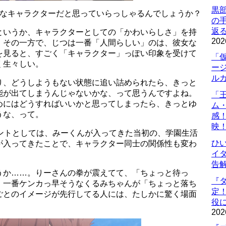
黒
んなキャラクターだと思っていらっしゃるんでしょうか？
の
返
というか、キャラクターとしての「かわいらしさ」を持
202
、その一方で、じつは一番「人間らしい」のは、彼女な
を見ると、すごく「キャラクター」っぽい印象を受けて
「
く生々しい。
ー
ル
り、どうしようもない状態に追い詰められたら、きっと
能が出てしまうんじゃないかな、って思うんですよね。
「
めにはどうすればいいかと思ってしまったら、きっとゆ
ム
うな、って。
感
映
イントとしては、みーくんが入ってきた当初の、学園生活
ひ
が入ってきたことで、キャラクター同士の関係性も変わ
イダ
告
うか……。りーさんの拳が震えてて、「ちょっと待っ
『
。一番ケンカっ早そうなくるみちゃんが「ちょっと落ち
定
ごとのイメージが先行してる人には、たしかに驚く場面
役に
202