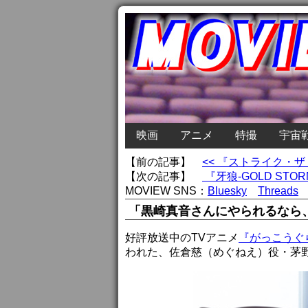
映画
アニメ
特撮
宇宙
【前の記事】
<< 『ストライク・
【次の記事】
『牙狼-GOLD ST
MOVIEW SNS：
Bluesky
Threads
「黒崎真音さんにやられるなら
好評放送中のTVアニメ
『がっこうぐ
われた、佐倉慈（めぐねえ）役・茅