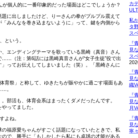
カデ
さんが個人的に一番印象的だった場面はどこでしょうか？
UL
話題に出しましたけど、りーさんの拳がプルプル震えて
私
が「みんなを巻き込まないように」って、鍵を内側から
タ
ス
て、という。
『
見
か、エンディングテーマを歌っている黒崎（真音）さん
ス
……（注：第6話には黒崎真音さんが“女子生徒”役で出
202
す」ってお伝えしてしまいました（笑）。「黒崎さんに
『
見
「体育祭」と称して、ゆきたちが賑やかに過ごす場面もあ
織V
……。
『
）。部活も、体育会系はまったくダメだったんです。
見
をやってました。
月V
『
ですよね。
見
球の福原愛ちゃんがすごく話題になっていたときで、私
寧々
なので、勝手に「もしかしたら私にも卓球の才能がある