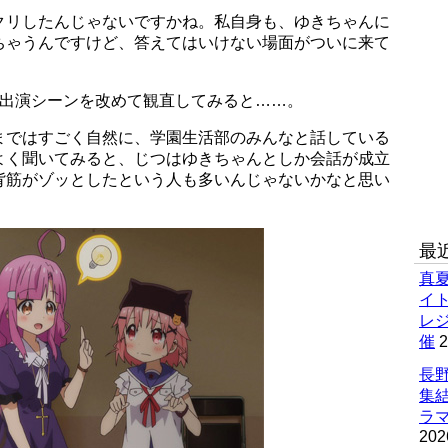
クリしたんじゃないですかね。私自身も、ゆきちゃんに
ちゃうんですけど、答えてはいけない場面がついに来て
の出演シーンを改めて観直してみると……。
まではすごく自然に、学園生活部のみんなと話している
よく聞いてみると、じつはゆきちゃんとしか会話が成立
背筋がゾッとしたという人も多いんじゃないかなと思い
最
真
イ
レ
催
2
長野
集
ラマ
202