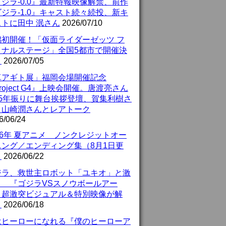
ジラ-0.0』最新特報映像解禁、前作
ジラ-1.0』キャスト続々続投、新キ
ストに田中 泯さん
2026/07/10
潟初開催！「仮面ライダーゼッツ フ
イナルステージ」全国5都市で開催決
！
2026/07/05
真アギト展」福岡会場開催記念
roject G4』上映会開催。唐渡亮さん
25年振りに舞台挨拶登壇、賀集利樹さ
、山崎潤さんとレアトーク
6/06/24
26年 夏アニメ ノンクレジットオー
ニング／エンディング集（8月1日更
）
2026/06/22
ジラ、救世主ロボット「ユキオ」と激
！ 『ゴジラVSスノウボールアー
』超激突ビジュアル＆特別映像が解
！
2026/06/18
はヒーローになれる『僕のヒーローア