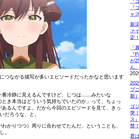
『ゴ
『ゴ
ャ
新
ァ
定
「
『P
が
ん
202
開につながる描写が多いエピソードだったかなと思います
20
プ
一番冷静に見えるんですけど、じつは……みたいな
新
のとき本当はどういう気持ちでいたのか」って、ちょっ
ゴ
があるんですよ。だから今回のエピソードを見て、きっ
突
多いだろうな、と。
ス
がわかりつつ）周りに合わせてたんだ、ということも、
禁
し。
君