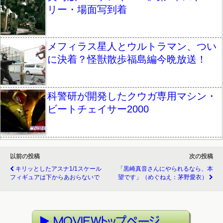
リー・場面写到着
メフィラス星人とウルトラマン、つい
に決着？怪獣散歩福島編今晩放送！
科警研が開発したクウガ専用マシン・
ビートチェイサー2000
以前の投稿
次の投稿
キリッとしたアスナ1/1スケール
「黒崎真音さんにやられるなら、本
フィギュアは下からあおらないで
望です」（めぐねえ：茅野愛衣）