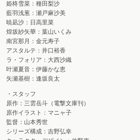
姫柊雪菜：種田梨沙
藍羽浅葱：瀬戸麻沙美
暁凪沙：日高里菜
煌坂紗矢華：葉山いくみ
南宮那月：金元寿子
アスタルテ：井口裕香
ラ・フォリア：大西沙織
叶瀬夏音：伊藤かな恵
矢瀬基樹：逢坂良太
・スタッフ
原作：三雲岳斗（電撃文庫刊）
原作イラスト：マニャ子
監督：山本秀世
シリーズ構成：吉野弘幸