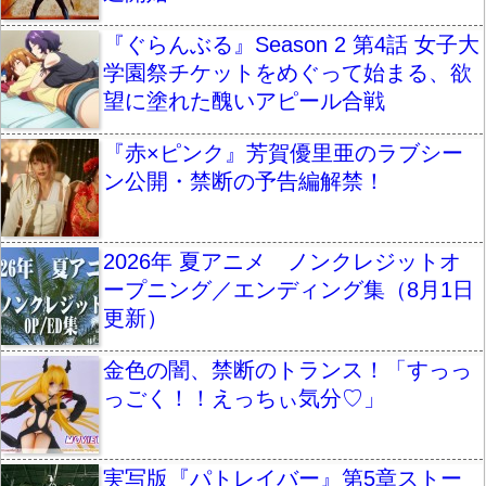
『ぐらんぶる』Season 2 第4話 女子大
学園祭チケットをめぐって始まる、欲
望に塗れた醜いアピール合戦
『赤×ピンク』芳賀優里亜のラブシー
ン公開・禁断の予告編解禁！
2026年 夏アニメ ノンクレジットオ
ープニング／エンディング集（8月1日
更新）
金色の闇、禁断のトランス！「すっっ
っごく！！えっちぃ気分♡」
実写版『パトレイバー』第5章ストー