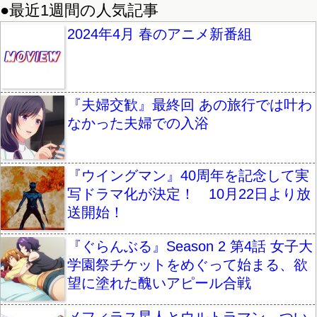
●最近1週間の人気記事
2024年4月 春のアニメ新番組
『夫婦交歓』最終回 あの旅行では叶わ
なかった夫婦での入浴
『ウイングマン』40周年を記念して実
写ドラマ化が決定！ 10月22日より放
送開始！
『ぐらんぶる』Season 2 第4話 女子大
学園祭チケットをめぐって始まる、欲
望に塗れた醜いアピール合戦