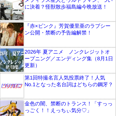
メフィラス星人とウルトラマン、つい
に決着？怪獣散歩福島編今晩放送！
『赤×ピンク』芳賀優里亜のラブシー
ン公開・禁断の予告編解禁！
2026年 夏アニメ ノンクレジットオ
ープニング／エンディング集（8月1日
更新）
第1回特撮名言人気投票終了！人気
No.1となった名台詞はどちらの鋼牙？
金色の闇、禁断のトランス！「すっっ
っごく！！えっちぃ気分♡」