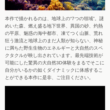
本作で描かれるのは、地球上の“7つの領域”。謎
めいた森、燃え盛る地下世界、異国の砂、灼熱
の平原、魅惑の海中都市、凍てつく山脈、荒れ
狂う激流と地球上のまだ人類が知らない、神秘
に満ちた野生生物のエネルギーと大自然のスペ
クタクルが映し出されています。最先端技術が
可能にした驚異の大自然3D体験をまるでそこに
自分がいるかの如くダイナミックに体感するこ
とができる本作に是非、ご注目ください。