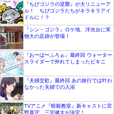
『ちびゴジラの逆襲』が大リニューア
ル！ ちびゴジラたちがキラキラアイ
ドルに！？
『シン・ゴジラ』ロケ地、洋光台に実
物大の足跡が登場！
『おーばーふろぉ』最終回 ウォーター
スライダーで外れてしまったビキニ
『夫婦交歓』最終回 あの旅行では叶わ
なかった夫婦での入浴
TVアニメ『暗殺教室』新キャストに宮
野真守、三宅健太が決定！