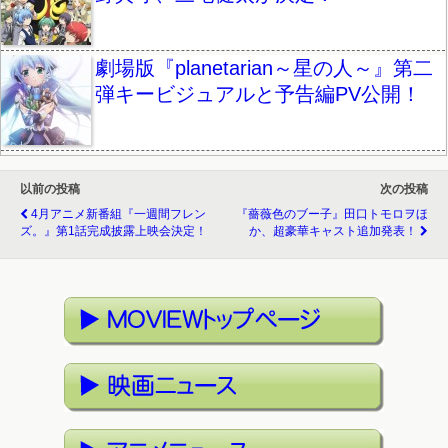
劇場版『planetarian～星の人～』第二
弾キービジュアルと予告編PV公開！
以前の投稿
次の投稿
4月アニメ新番組『一週間フレン
『薔薇色のブー子』田口トモロヲほ
ズ。』第1話完成披露上映会決定！
か、超豪華キャスト追加発表！