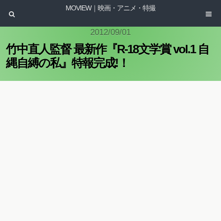
MOVIEW｜映画・アニメ・特撮
2012/09/01
竹中直人監督 最新作『R-18文学賞 vol.1 自
縄自縛の私』特報完成!！