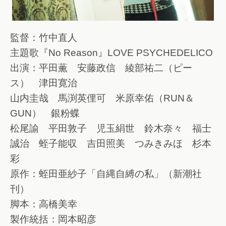
監督：竹中直人
主題歌『No Reason』LOVE PSYCHEDELICO
出演：平田薫 安藤政信 綾部祐二（ピー
ス） 津田寛治
山内圭哉 馬渕英俚可 米原幸佑（RUN＆
GUN） 銀粉蝶
松尾諭 平田敦子 児玉絹世 鈴木奈々 福士
誠治 蛭子能収 吉田照美 つみきみほ 杉本
彩
原作：蛭田亜紗子「自縄自縛の私」（新潮社
刊）
脚本：高橋美幸
製作統括：岡本昭彦