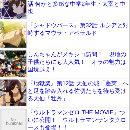
話 何かと多感な中学2年生・太宰と中
也
『シャドウバース』第32話 ルシアと対
峙するマウラ・アベラルド
しんちゃんがメキシコ訪問！ 現地の
子供たちにも大人気！ オラの魅力は
国境越え！
『地獄楽』第12話 天仙の城「蓬莱」へ
と足を踏み入れる佐切たちを待ち受け
る天仙「牡丹」
『ウルトラマンゼロ THE MOVIE』つ
いに公開！ ウルトラマンサンタクロ
ースも登場！！