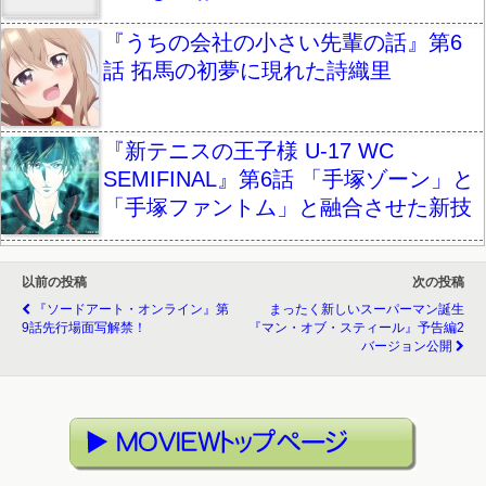
『うちの会社の小さい先輩の話』第6
話 拓馬の初夢に現れた詩織里
『新テニスの王子様 U-17 WC
SEMIFINAL』第6話 「手塚ゾーン」と
「手塚ファントム」と融合させた新技
以前の投稿
次の投稿
『ソードアート・オンライン』第
まったく新しいスーパーマン誕生
9話先行場面写解禁！
『マン・オブ・スティール』予告編2
バージョン公開