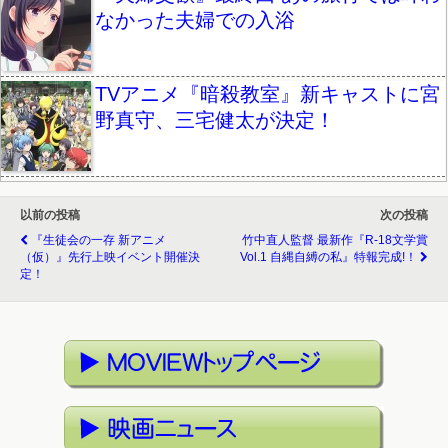
なかった夫婦での入浴
TVアニメ『暗殺教室』新キャストに宮
野真守、三宅健太が決定！
以前の投稿
次の投稿
『生徒会の一存 新アニメ
竹中直人監督 最新作『R-18文学賞
（仮）』先行上映イベント開催決
Vol.1 自縄自縛の私』特報完成!！
定！