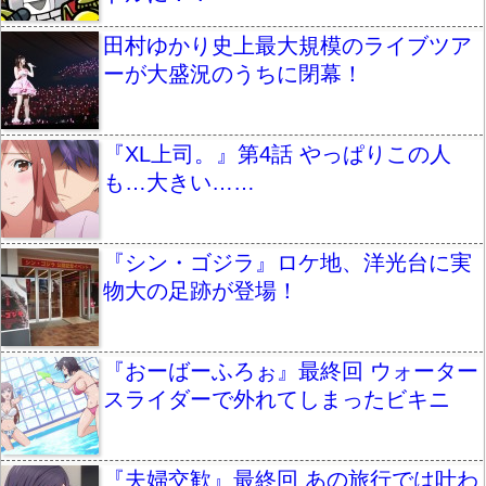
田村ゆかり史上最大規模のライブツア
ーが大盛況のうちに閉幕！
『XL上司。』第4話 やっぱりこの人
も…大きい……
『シン・ゴジラ』ロケ地、洋光台に実
物大の足跡が登場！
『おーばーふろぉ』最終回 ウォーター
スライダーで外れてしまったビキニ
『夫婦交歓』最終回 あの旅行では叶わ