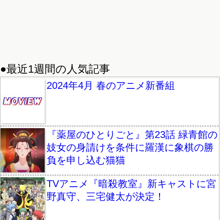
●最近1週間の人気記事
2024年4月 春のアニメ新番組
『薬屋のひとりごと』第23話 緑青館の
妓女の身請けを条件に羅漢に象棋の勝
負を申し込む猫猫
TVアニメ『暗殺教室』新キャストに宮
野真守、三宅健太が決定！