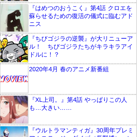
『はめつのおうこく』第4話 クロエを
蘇らせるための復活の儀式に臨むアド
ニス
『ちびゴジラの逆襲』が大リニューア
ル！ ちびゴジラたちがキラキラアイ
ドルに！？
2020年4月 春のアニメ新番組
『XL上司。』第4話 やっぱりこの人
も…大きい……
『ウルトラマンティガ』30周年プレミ