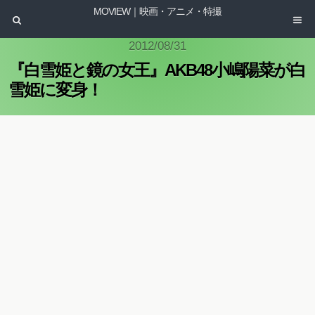
MOVIEW｜映画・アニメ・特撮
2012/08/31
『白雪姫と鏡の女王』AKB48小嶋陽菜が白
雪姫に変身！