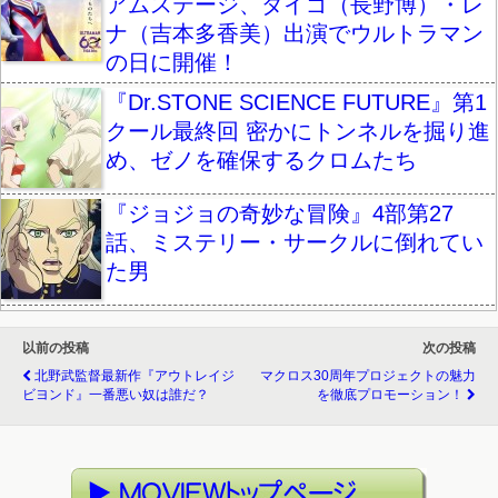
アムステージ、ダイゴ（長野博）・レ
ナ（吉本多香美）出演でウルトラマン
の日に開催！
『Dr.STONE SCIENCE FUTURE』第1
クール最終回 密かにトンネルを掘り進
め、ゼノを確保するクロムたち
『ジョジョの奇妙な冒険』4部第27
話、ミステリー・サークルに倒れてい
た男
以前の投稿
次の投稿
北野武監督最新作『アウトレイジ
マクロス30周年プロジェクトの魅力
ビヨンド』一番悪い奴は誰だ？
を徹底プロモーション！