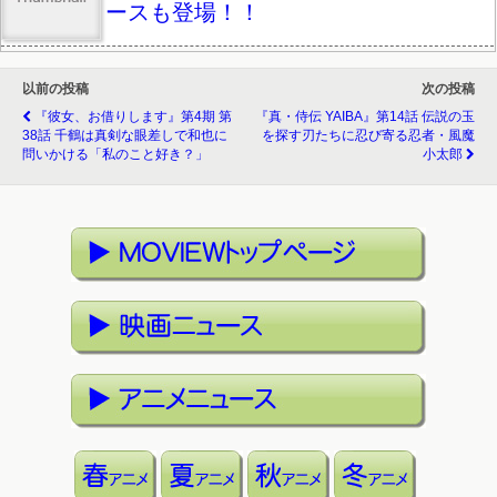
ースも登場！！
以前の投稿
次の投稿
『彼女、お借りします』第4期 第
『真・侍伝 YAIBA』第14話 伝説の玉
38話 千鶴は真剣な眼差しで和也に
を探す刃たちに忍び寄る忍者・風魔
問いかける「私のこと好き？」
小太郎