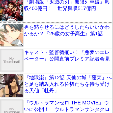
『劇場版「鬼滅の刃」無限列車編』興
収400億円！ 世界興収517億円
男を黙らせるにはどうしたらいいかわ
かるか？『25歳の女子高生』第1話
キャスト・監督勢揃い！『悪夢のエレ
ベーター』公開直前プレミア記者会見
『地獄楽』第12話 天仙の城「蓬莱」へ
と足を踏み入れる佐切たちを待ち受け
る天仙「牡丹」
『ウルトラマンゼロ THE MOVIE』つ
いに公開！ ウルトラマンサンタクロ