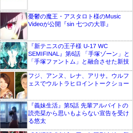
憂鬱の魔王・アスタロト様のMusic
Videoが公開『sin 七つの大罪』
『新テニスの王子様 U-17 WC
SEMIFINAL』第6話 「手塚ゾーン」と
「手塚ファントム」と融合させた新技
フジ、アンヌ、レナ、アリサ。ウルフ
ェスでウルトラヒロイントークショー
『義妹生活』第5話 先輩アルバイトの
読売栞から思いもよらない宣告を受け
る悠太