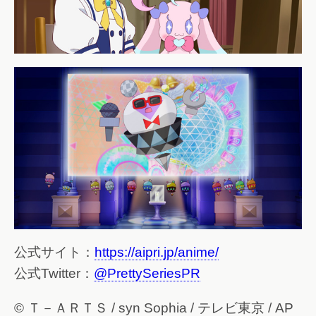
公式サイト：
https://aipri.jp/anime/
公式Twitter：
@PrettySeriesPR
© Ｔ－ＡＲＴＳ / syn Sophia / テレビ東京 / AP