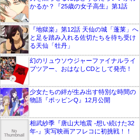
かるか？『25歳の女子高生』第1話
『地獄楽』第12話 天仙の城「蓬莱」へ
と足を踏み入れる佐切たちを待ち受け
る天仙「牡丹」
幻のリュウソウジャーファイナルライ
ブツアー、おはなしCDとして発売！
少女たちの絆が生み出す特別な時間の
物語『ポッピンQ』12月公開
相武紗季『唐山大地震 -想い続けた32
年-』実写映画アフレコに初挑戦！！