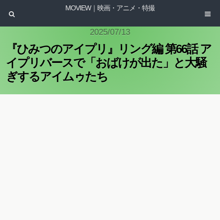
MOVIEW｜映画・アニメ・特撮
2025/07/13
『ひみつのアイプリ』リング編 第66話 ア
イプリバースで「おばけが出た」と大騒
ぎするアイムゥたち