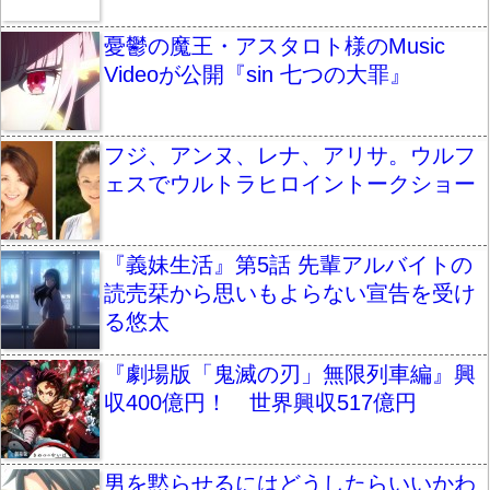
憂鬱の魔王・アスタロト様のMusic
Videoが公開『sin 七つの大罪』
フジ、アンヌ、レナ、アリサ。ウルフ
ェスでウルトラヒロイントークショー
『義妹生活』第5話 先輩アルバイトの
読売栞から思いもよらない宣告を受け
る悠太
『劇場版「鬼滅の刃」無限列車編』興
収400億円！ 世界興収517億円
男を黙らせるにはどうしたらいいかわ