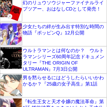
幻のリュウソウジャーファイナルライ
ブツアー、おはなしCDとして発売！
少女たちの絆が生み出す特別な時間の
物語『ポッピンQ』12月公開
ウルトラマンとは何なのか？ ウルト
ラマンシリーズ60周年記念ドキュメン
タリー『THE ORIGIN OF
ULTRAMAN』7月3日公開
男を黙らせるにはどうしたらいいかわ
かるか？『25歳の女子高生』第1話
『転生王女と天才令嬢の魔法革命』第