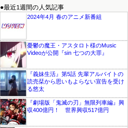
●最近1週間の人気記事
2024年4月 春のアニメ新番組
憂鬱の魔王・アスタロト様のMusic
Videoが公開『sin 七つの大罪』
『義妹生活』第5話 先輩アルバイトの
読売栞から思いもよらない宣告を受け
る悠太
『劇場版「鬼滅の刃」無限列車編』興
収400億円！ 世界興収517億円