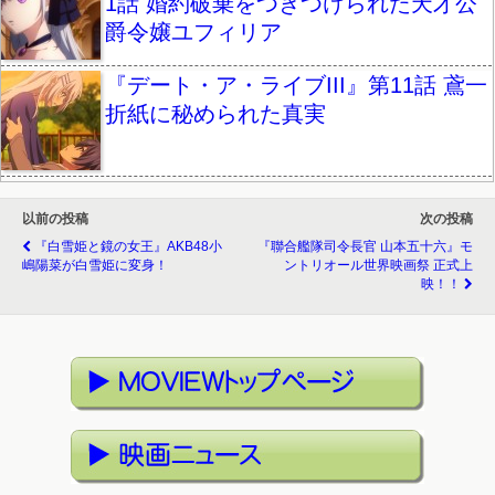
1話 婚約破棄をつきつけられた天才公
爵令嬢ユフィリア
『デート・ア・ライブIII』第11話 鳶一
折紙に秘められた真実
以前の投稿
次の投稿
『白雪姫と鏡の女王』AKB48小
『聯合艦隊司令長官 山本五十六』モ
嶋陽菜が白雪姫に変身！
ントリオール世界映画祭 正式上
映！！