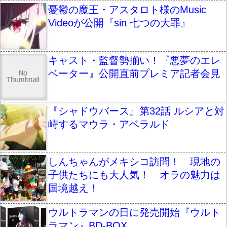
憂鬱の魔王・アスタロト様のMusic
Videoが公開『sin 七つの大罪』
キャスト・監督勢揃い！『悪夢のエレ
ベーター』公開直前プレミア記者会見
『シャドウバース』第32話 ルシアと対
峙するマウラ・アベラルド
しんちゃんがメキシコ訪問！ 現地の
子供たちにも大人気！ オラの魅力は
国境越え！
ウルトラマンの日に発売開始『ウルト
ラマン』BD-BOX