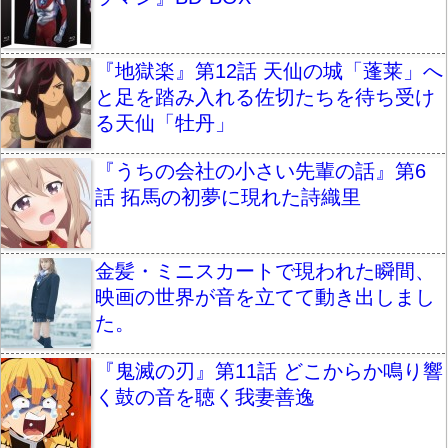
『地獄楽』第12話 天仙の城「蓬莱」へ
と足を踏み入れる佐切たちを待ち受け
る天仙「牡丹」
『うちの会社の小さい先輩の話』第6
話 拓馬の初夢に現れた詩織里
金髪・ミニスカートで現われた瞬間、
映画の世界が音を立てて動き出しまし
た。
『鬼滅の刃』第11話 どこからか鳴り響
く鼓の音を聴く我妻善逸