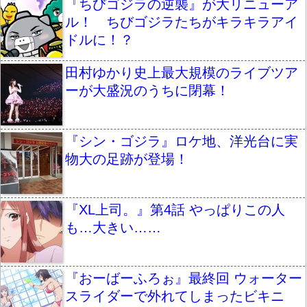
『ちびゴジラの逆襲』が大リニューア
ル！ ちびゴジラたちがキラキラアイ
ドルに！？
田村ゆかり史上最大規模のライブツア
ーが大盛況のうちに閉幕！
『シン・ゴジラ』ロケ地、洋光台に実
物大の足跡が登場！
『XL上司。』第4話 やっぱりこの人
も…大きい……
『おーばーふろぉ』最終回 ウォーター
スライダーで外れてしまったビキニ