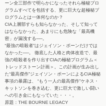
ーン全三部作で明らかになったそれら極秘プロ
グラムすべてを包括する、更に巨大な超極秘プ
ログラムとは一体何なのか？
CIA上層部すらも知らなかった、そして知って
はならなかった、あまりにも危険な「最高機
密」が漏洩する──。
“最強の暗殺者”はジェイソン・ボーンだけでは
なかった──。 徹底した人格と肉体改造で、最
強の暗殺者を作り出すCIAの極秘プログラム＜
トレッドストーン計画＞。この計画が生み出し
た“最高傑作”ジェイソン・ボーンによるCIA極秘
事項の暴露は、 “もう一人の最高傑作”ケネス・
キットソンを巻き込む、更に巨大で激しい闘い
への引き金にもなっていた・・・。
原題：THE BOURNE LEGACY