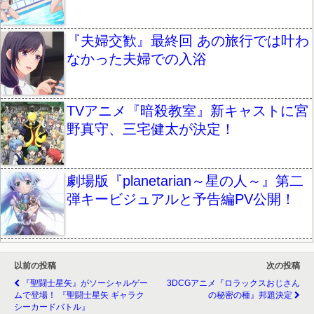
『夫婦交歓』最終回 あの旅行では叶わ
なかった夫婦での入浴
TVアニメ『暗殺教室』新キャストに宮
野真守、三宅健太が決定！
劇場版『planetarian～星の人～』第二
弾キービジュアルと予告編PV公開！
以前の投稿
次の投稿
『聖闘士星矢』がソーシャルゲー
3DCGアニメ『ロラックスおじさん
ムで登場！ 『聖闘士星矢 ギャラク
の秘密の種』邦題決定
シーカードバトル』