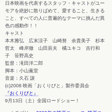
日本映画を代表するスタッフ・キャストがユー
モアを絶妙に散りばめて、愛すること、生きる
こと、すべての人に普遍的なテーマに挑んだ異
色の感動作！！
キャスト
本木雅弘 広末涼子 山崎努 余貴美子 杉本
哲太 峰岸徹 山田辰夫 橘ユキコ 吉行和
子 笹野高史
監督：滝田洋二郎
脚本：小山薫堂
音楽：久石 譲
(c)2008 映画「おくりびと」製作委員会
『おくりびと』
9月13日（土）全国ロードショー！