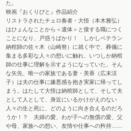
た。
映画『おくりびと』作品紹介
リストラされたチェロ奏者・大悟（本木雅弘）
はひょんなことから＜遺体＞と接する職につく
ことになり、戸惑うばかり！ しかしベテラン
納棺師の佐々木（山崎努）に就く中で、葬儀に
集まる多彩な人々の想いに触れ、いつしか納棺
師の仕事に理解を示すようになっていた。そん
な矢先、唯一の家族である妻・美香（広末涼
子）は夫の仕事に嫌悪感を抱き実家に帰ってし
まう。はたして大悟は納棺師として、そして夫
として人として、身近にいるかけがえのない
人々の生と死に、どのように向き合えるのだろ
うか！？ 夫婦の愛、わが子への無償の愛、父
や母、家族への想い、友情や仕事への矜持……