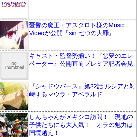
憂鬱の魔王・アスタロト様のMusic
Videoが公開『sin 七つの大罪』
キャスト・監督勢揃い！『悪夢のエレ
ベーター』公開直前プレミア記者会見
『シャドウバース』第32話 ルシアと対
峙するマウラ・アベラルド
しんちゃんがメキシコ訪問！ 現地の
子供たちにも大人気！ オラの魅力は
国境越え！