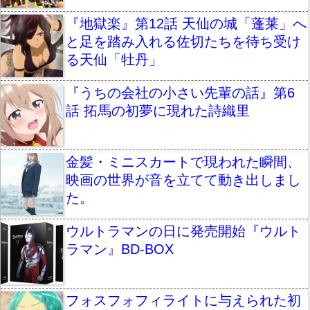
『地獄楽』第12話 天仙の城「蓬莱」へ
と足を踏み入れる佐切たちを待ち受け
る天仙「牡丹」
『うちの会社の小さい先輩の話』第6
話 拓馬の初夢に現れた詩織里
金髪・ミニスカートで現われた瞬間、
映画の世界が音を立てて動き出しまし
た。
ウルトラマンの日に発売開始『ウルト
ラマン』BD-BOX
フォスフォフィライトに与えられた初