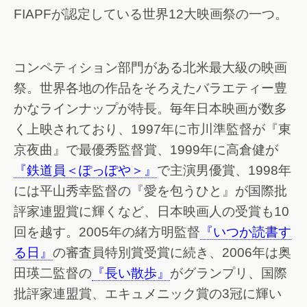
FIAPFが認定している世界12大映画祭の一つ。
コンペティション部門がある北米最大級の映画
祭。世界各地の作品をそろえたバラエティー豊
かなラインナップが特長。毎年日本映画が数多
く上映されており、1997年に市川準監督が『東
京夜曲』で最優秀監督賞、1999年に高倉健が
『鉄道員＜ぽっぽや＞』
で主演男優賞、1998年
には平山秀幸監督の『愛を包うひと』が国際批
評家連盟賞に輝くなど、日本映画人の受賞も10
回を越す。2005年の緒方明監督
『いつか読書す
る日』
の審査員特別賞受賞に続き、2006年は奥
田瑛二監督の
『長い散歩』
がグランプリ、国際
批評家連盟賞、エキュメニック賞の3冠に輝い