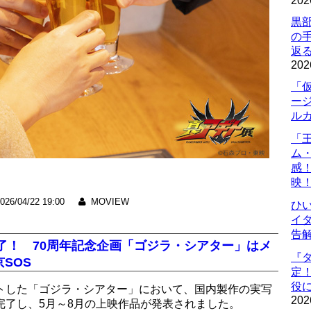
202
黒
の
返
202
「
ー
ル
「
ム
感
映
026/04/22 19:00
MOVIEW
ひ
イダ
告
了！ 70周年記念企画「ゴジラ・シアター」はメ
『
SOS
定
役に
ートした「ゴジラ・シアター」において、国内製作の実写
202
完了し、5月～8月の上映作品が発表されました。