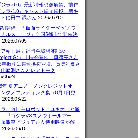
ジラ-0.0』最新特報映像解禁、前作
ジラ-1.0』キャスト続々続投、新キ
ストに田中 泯さん
2026/07/10
潟初開催！「仮面ライダーゼッツ フ
イナルステージ」全国5都市で開催決
！
2026/07/05
真アギト展」福岡会場開催記念
roject G4』上映会開催。唐渡亮さん
25年振りに舞台挨拶登壇、賀集利樹さ
、山崎潤さんとレアトーク
6/06/24
26年 夏アニメ ノンクレジットオー
ニング／エンディング集（8月1日更
）
2026/06/22
ジラ、救世主ロボット「ユキオ」と激
！ 『ゴジラVSスノウボールアー
』超激突ビジュアル＆特別映像が解
！
2026/06/18