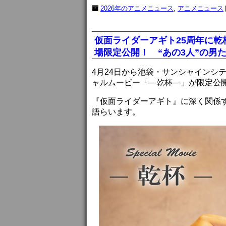
2026年のアニメニュース
,
アニメニュース
仮面ライダーアギト25周年に乾
場限定公開！ “あの3人”の男
4月24日から池袋・サンシャインシ
ャルムービー「―乾杯―」が限定公
『仮面ライダーアギト』に深く関係す
語らいます。