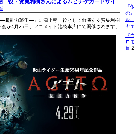
翔一役・賀集利樹さんによるムビチケカードサイ
『仮
催
の
ル
ト―超能力戦争―』に津上翔一役として出演する賀集利樹
キ
会が4月25日、アニメイト池袋本店にて開催されます。
『
ロ
目
2