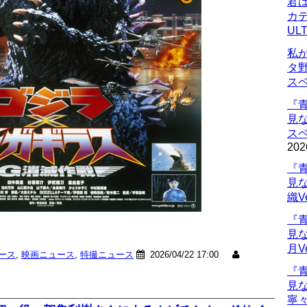
君
カデ
UL
私
タ
ス
『
見
ス
202
『
見
織V
『
見
月V
ュース
,
映画ニュース
,
特撮ニュース
2026/04/22 17:00
『
見
寧々