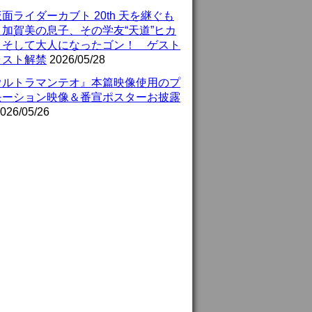
面ライダーカブト 20th 天を継ぐも
』加賀美の息子、その学友“天道”ヒカ
、そして大人になったゴン！ ゲスト
ャスト解禁
2026/05/28
ウルトラマンテオ』本篇映像使用のプ
モーション映像＆番宣ポスターお披露
026/05/26