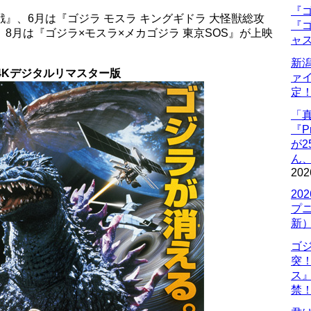
『ゴ
戦』、6月は『ゴジラ モスラ キングギドラ 大怪獣総攻
『ゴ
8月は『ゴジラ×モスラ×メカゴジラ 東京SOS』が上映
ャ
新
4Kデジタルリマスター版
ァ
定
「
『P
が
ん
202
20
プ
新
ゴ
突
ス
禁