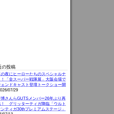
近の投稿
夏の夜にヒーローたちのスペシャルナ
ト！「全スーパー戦隊展」大阪会場で
ジェンドキャスト登壇トークショー開
026/07/29
博さんらGUTSメンバー26年ぶり再
結！ グリッターティガ降臨「ウルト
ンティガ30thプレミアムステージ」