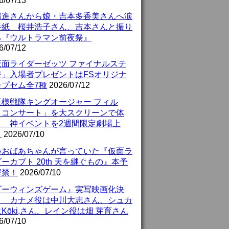
6/07/13
部進さんから娘・吉本多香美さんへ涙
手紙 桜井浩子さん、吉本さんと振り
る『ウルトラマン前夜祭』
6/07/12
仮面ライダーゼッツ ファイナルステ
ジ」入場者プレゼントはFSオリジナ
カプセム全7種
2026/07/12
王様戦隊キングオージャー フィル
・コンサート」を大スクリーンで体
！ 神イベントを2週間限定劇場上
！
2026/07/10
いおばあちゃんが言っていた『仮面ラ
ーカブト 20th 天を継ぐもの』本予
解禁！
2026/07/10
ダーウィンズゲーム』実写映画化決
！ カナメ役は中川大志さん、シュカ
Kōki,さん、レイン役は畑 芽育さん
6/07/10