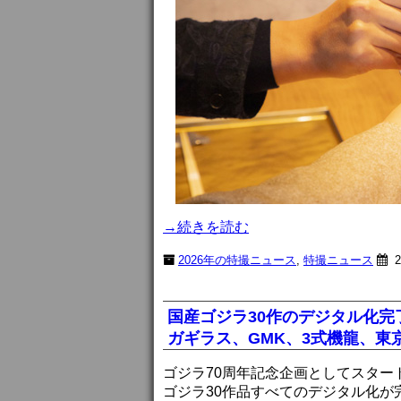
→続きを読む
2026年の特撮ニュース
,
特撮ニュース
2
国産ゴジラ30作のデジタル化完
ガギラス、GMK、3式機龍、東京
ゴジラ70周年記念企画としてスタ
ゴジラ30作品すべてのデジタル化が