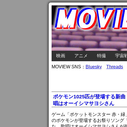
映画
アニメ
特撮
宇宙
MOVIEW SNS：
Bluesky
Threads
ポケモン1025匹が登場する新
唱はオーイシマサヨシさん
ゲーム「ポケットモンスター 赤・緑
のポケモンが登場するお祭りソング「
た。歌唱はオーイシマサヨシさんが担