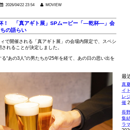
2026/04/22 23:54
MOVIEW
杯！ 「真アギト展」SPムービー「―乾杯―」会
たちの語らい
ティで開催される「真アギト展」の会場内限定で、スペシ
開されることが決定しました。
る“あの3人”の男たちが25年を経て、あの日の思い出を
最
真
イ
レ
催
2
長野
集
ラマ