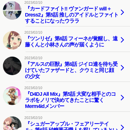
2023/02/10
『カードファイト!! ヴァンガード will＋
Dress2』第5話 推しのアイドルとファイト
することになったウララ
2023/02/10
『ツンリゼ』第6話 フィーネが覚醒し、遠
藤くんと小林さんの声が届くように
2023/02/10
『アルスの巨獣』第6話 ジイロ達を待ち受
けていたファザードと、クウミと同じ顔
の少女
2023/02/10
『D4DJ All Mix』第5話 大変な相手とのコ
ラボをノリで決めてきたことに驚く
Merm4idメンバー
2023/02/10
『シュガーアップル・フェアリーテイ