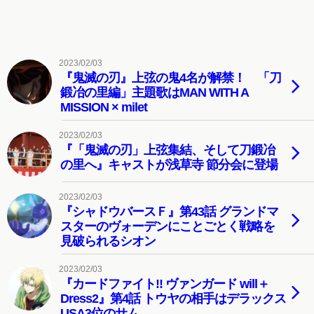
2023/02/03
『鬼滅の刃』上弦の鬼4名が解禁！ 「刀
鍛冶の里編」主題歌はMAN WITH A
MISSION × milet
2023/02/03
『「鬼滅の刃」上弦集結、そして刀鍛冶
の里へ』キャストが浅草寺 節分会に登場
2023/02/03
『シャドウバースＦ』第43話 グランドマ
スターのヴォーデンにことごとく戦略を
見破られるシオン
2023/02/03
『カードファイト!! ヴァンガード will＋
Dress2』第4話 トウヤの相手はデラックス
USA3位のサム