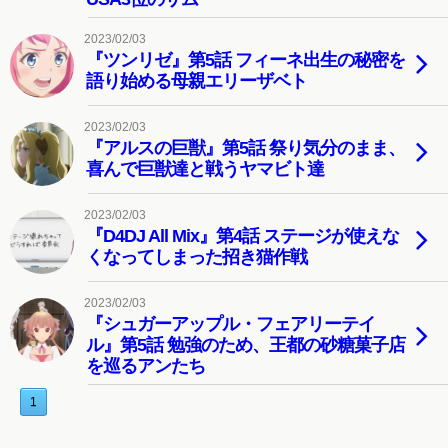
2023/02/03
『ツンリゼ』第5話 フィーネ出生の秘密を
語り始める母親エリーザベト
2023/02/03
『アルスの巨獣』第5話 祭り気分のまま、
喜んで巨獣達と戦うヤマビト達
2023/02/03
『D4DJ All Mix』第4話 ステージが使えな
くなってしまった招き猫作戦
2023/02/03
『シュガーアップル・フェアリーテイ
ル』第5話 勉強のため、王都の砂糖菓子店
を巡るアンたち
1