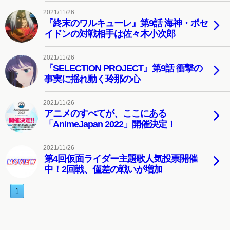
2021/11/26
『終末のワルキューレ』第9話 海神・ポセ
イドンの対戦相手は佐々木小次郎
2021/11/26
『SELECTION PROJECT』第9話 衝撃の
事実に揺れ動く玲那の心
2021/11/26
アニメのすべてが、ここにある
「AnimeJapan 2022」開催決定！
2021/11/26
第4回仮面ライダー主題歌人気投票開催
中！2回戦、僅差の戦いが増加
1