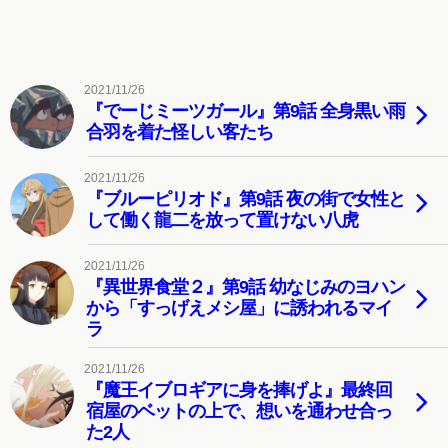
2021/11/26
『でーじミーツガール』第9話 全身黒い雨
合羽を着た怪しい客たち
2021/11/26
『ブルーピリオド』第9話 夜の街で女性と
して働く龍二を放って置けない八虎
2021/11/26
『異世界食堂２』第9話 幼なじみのヨハン
から「すっげえメシ屋」に誘われるマイ
ラ
2021/11/26
『魔王イブロギアに身を捧げよ』最終回
宿屋のベットの上で、想いを通わせ合っ
た2人