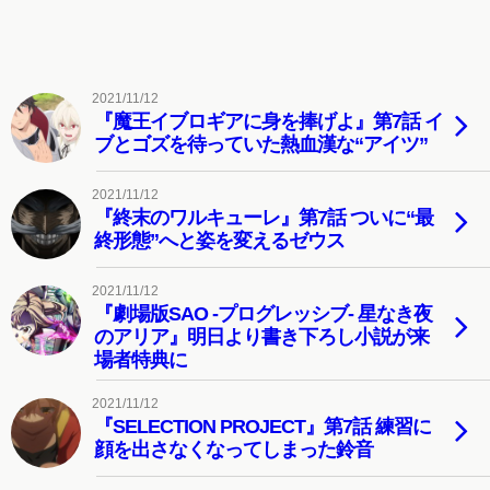
2021/11/12
『魔王イブロギアに身を捧げよ』第7話 イ
ブとゴズを待っていた熱血漢な“アイツ”
2021/11/12
『終末のワルキューレ』第7話 ついに“最
終形態”へと姿を変えるゼウス
2021/11/12
『劇場版SAO -プログレッシブ- 星なき夜
のアリア』明日より書き下ろし小説が来
場者特典に
2021/11/12
『SELECTION PROJECT』第7話 練習に
顔を出さなくなってしまった鈴音