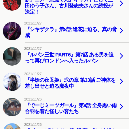
田ゆう子さん、古川登志夫さんの続投が
決定！
2021/11/27
『シキザクラ』第8話 逢花に迫る、真の脅
威
2021/11/27
『ルパン三世 PART6』第7話 ある男を追
って再びロンドンへ入ったルパン
2021/11/27
『半妖の夜叉姫』弐の章 第33話 ご神体を
差し出せと迫る魔夜中
2021/11/26
『でーじミーツガール』第9話 全身黒い雨
合羽を着た怪しい客たち
2021/11/26