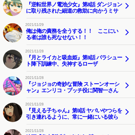
『逆転世界ノ電池少女』第8話 ダンジョン
に取り残された細道の救助に向かうミサ
2021/11/29
俺は俺の責務を全うする！！ ここにい
る者は誰も死なせない！！
2021/11/28
『月とライカと吸血姫』第9話 パラシュー
ト降下訓練中、失神するローザ
2021/11/28
『ジョジョの奇妙な冒険 ストーンオーシ
ャン』エンリコ・プッチ役に関智一さん
2021/11/28
『見える子ちゃん』第9話 ヤバいやつらを
引き連れるように、常に一緒にいる彼ら
2021/11/28