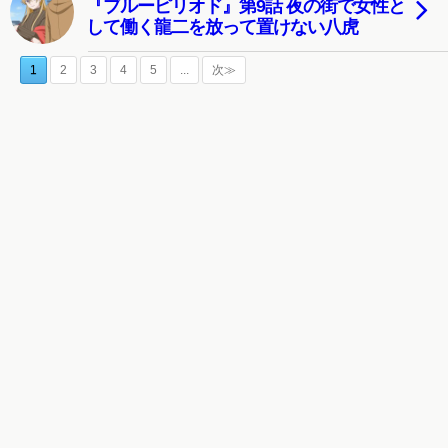
『ブルーピリオド』第9話 夜の街で女性と
して働く龍二を放って置けない八虎
1
2
3
4
5
...
次≫