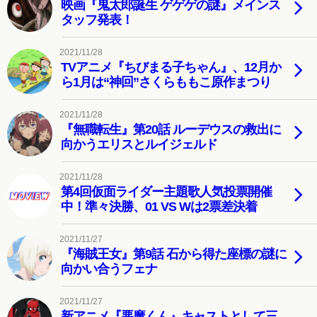
映画『鬼太郎誕生 ゲゲゲの謎』メインス
タッフ発表！
2021/11/28
TVアニメ『ちびまる子ちゃん』、12月か
ら1月は“神回”さくらももこ原作まつり
2021/11/28
『無職転生』第20話 ルーデウスの救出に
向かうエリスとルイジェルド
2021/11/28
第4回仮面ライダー主題歌人気投票開催
中！準々決勝、01 VS Wは2票差決着
2021/11/27
『海賊王女』第9話 石から得た座標の謎に
向かい合うフェナ
2021/11/27
新アニメ『悪魔くん』キャストとして三