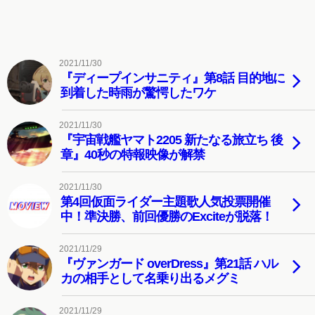
2021/11/30
『ディープインサニティ』第8話 目的地に
到着した時雨が驚愕したワケ
2021/11/30
『宇宙戦艦ヤマト2205 新たなる旅立ち 後
章』40秒の特報映像が解禁
2021/11/30
第4回仮面ライダー主題歌人気投票開催
中！準決勝、前回優勝のExciteが脱落！
2021/11/29
『ヴァンガード overDress』第21話 ハル
カの相手として名乗り出るメグミ
2021/11/29