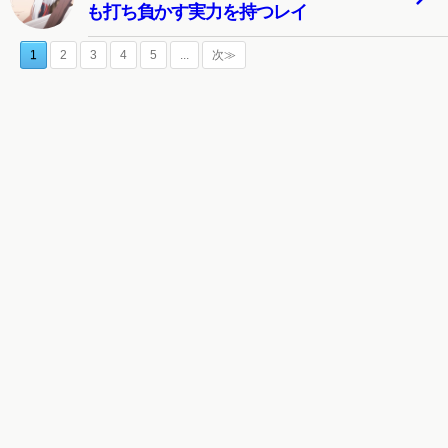
も打ち負かす実力を持つレイ
1
2
3
4
5
...
次≫