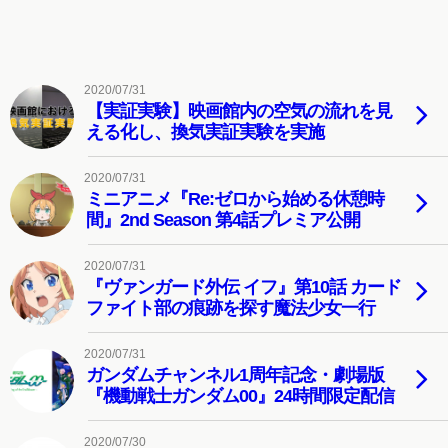
2020/07/31
【実証実験】映画館内の空気の流れを見
える化し、換気実証実験を実施
2020/07/31
ミニアニメ『Re:ゼロから始める休憩時
間』2nd Season 第4話プレミア公開
2020/07/31
『ヴァンガード外伝 イフ』第10話 カード
ファイト部の痕跡を探す魔法少女一行
2020/07/31
ガンダムチャンネル1周年記念・劇場版
『機動戦士ガンダム00』24時間限定配信
2020/07/30