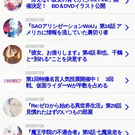
催決定！ BD＆DVDイラスト公開
2020/07/29
『SAOアリシゼーションWoU』第16話 ア
メリカに情報を流していた裏切り者
2020/07/29
『彼女、お借りします』第4話 和也、千鶴
と“別れる”ことを決意する
2020/07/29
第1回特撮名言人気投票開催中！ 3回
戦、仮面ライダーWが半数を占める
2020/07/28
『Re:ゼロから始める異世界生活』第29話
見慣れたはずのいつもの部屋
2020/07/28
『魔王学院の不適合者』第5話 七魔皇老を