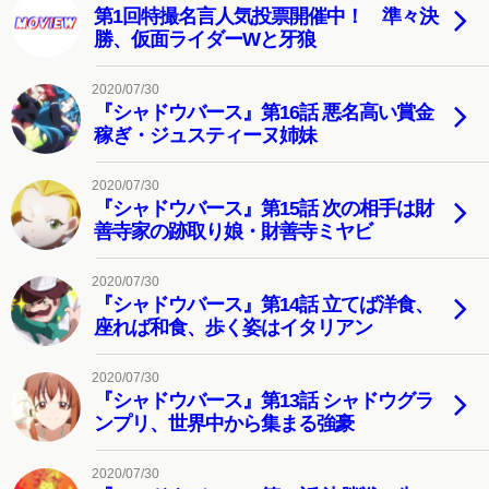
第1回特撮名言人気投票開催中！ 準々決
勝、仮面ライダーWと牙狼
2020/07/30
『シャドウバース』第16話 悪名高い賞金
稼ぎ・ジュスティーヌ姉妹
2020/07/30
『シャドウバース』第15話 次の相手は財
善寺家の跡取り娘・財善寺ミヤビ
2020/07/30
『シャドウバース』第14話 立てば洋食、
座れば和食、歩く姿はイタリアン
2020/07/30
『シャドウバース』第13話 シャドウグラ
ンプリ、世界中から集まる強豪
2020/07/30