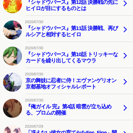
『シャドウバース』第12話 決勝戦の先に
ヒイロが目にするものとは
2020/07/30
『シャドウバース』第11話 決勝戦、再び
ルシアと相対するヒイロ
2020/07/30
『シャドウバース』第10話 トリッキーな
カードを繰り出してくるマウラ
2020/07/30
京の舞妓に忍者に侍！エヴァンゲリオン
京都基地オフィシャルレポート
2020/07/30
『俺ガイル 完』第4話 暗雲が立ち込め
る、プロムの開催
2020/07/29
「冴えない彼女の育てかたFes. Fine」開