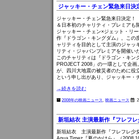
ジャッキー・チェン緊急来日決
ジャッキー・チェン緊急来日決定！
＆日本初のチャリティ・プレミアも
ジャッキー・チェン×ジェット・リ
作『ドラゴン・キングダム』。この度
ャリティを目的として主演のジャッ
リティ・ジャパンプレミアを開催い
このチャリティは『ドラゴン・キングダ
PROJECT 2008」の一環とし
が、四川大地震の被災者のために役
という申し出があり、ジャッキー・
→続きを読む
2008年の映画ニュース
,
映画ニュース
2
新垣結衣 主演最新作『フレフレ少女
新垣結衣 主演最新作『フレフレ少
Aqua Timez『夏のかけら』（2008.