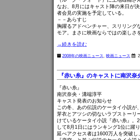
なお、8月にはキャスト陣の来日が決
者会見の実施を予定している。
－－あらすじ
胸躍るアドべンチャー、スリリングな
モア。まさに映画ならではの楽しさ
→続きを読む
2008年の映画ニュース
,
映画ニュース
2
『赤い糸』のキャストに南沢奈
『赤い糸』
南沢奈央・溝端淳平
キャスト発表のお知らせ
この冬、あの伝説のケータイ小説が
芽衣とアツシの切ないラブストーリ
けているケータイ小説『赤い糸』。2
して8月1日にはランキング1位に躍
延べアクセス者は1600万人を突破