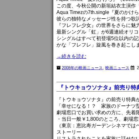
この度、今秋公開の新垣結衣主演作
Aqua Timezの7th.single『
彼らの独特なメッセージ性を持つ歌
『フレフレ少女』の世界をさらに魅
最新シングル「虹」が6週連続オリコ
シングルはすべて初登場5位以内の記録
かな「フレフレ」旋風を巻き起こし
→続きを読む
2008年の映画ニュース
,
映画ニュース
2
『トウキョウソナタ』前売り特
『トウキョウソナタ』の前売り特典
「幸せになる！？ 家族のドーナツ
劇場窓口でお買い求めの方に、先着
・当日一般￥1,800のところ、劇場窓
（東京：恵比寿ガーデンシネマでは
ストーリー
リストラされたことを家族に話せな