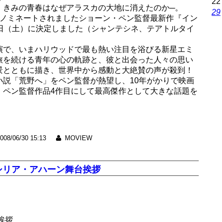
22
。きみの青春はなぜアラスカの大地に消えたのか─。
29
にノミネートされましたショーン・ペン監督最新作『イン
6日（土）に決定しました（シャンテシネ、テアトルタイ
。
演で、いまハリウッドで最も熱い注目を浴びる新星エミ
旅を続ける青年の心の軌跡と、彼と出会った人々の思い
景とともに描き、世界中から感動と大絶賛の声が殺到！
小説「荒野へ」をペン監督が熱望し、10年がかりで映画
・ペン監督作品4作目にして最高傑作として大きな話題を
008/06/30 15:13
MOVIEW
セシリア・アハーン舞台挨拶
挨拶