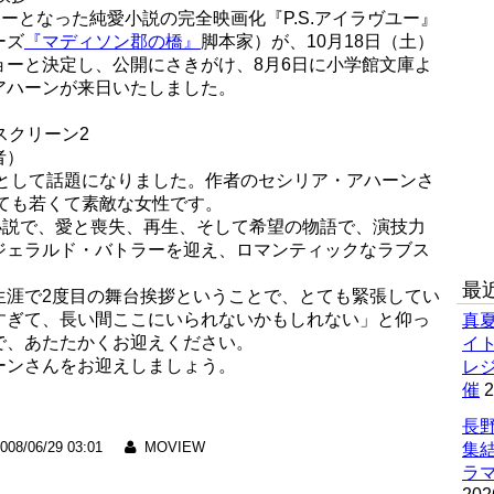
ーとなった純愛小説の完全映画化『P.S.アイラヴユー』
ーズ
『マディソン郡の橋』
脚本家）が、10月18日（土）
ョーと決定し、公開にさきがけ、8月6日に小学館文庫よ
アハーンが来日いたしました。
スクリーン2
者）
説として話題になりました。作者のセシリア・アハーンさ
とても若くて素敵な女性です。
女小説で、愛と喪失、再生、そして希望の物語で、演技力
ジェラルド・バトラーを迎え、ロマンティックなラブス
最
生涯で2度目の舞台挨拶ということで、とても緊張してい
すぎて、長い間ここにいられないかもしれない」と仰っ
真
で、あたたかくお迎えください。
イ
ーンさんをお迎えしましょう。
レ
催
2
長野
008/06/29 03:01
MOVIEW
集
ラマ