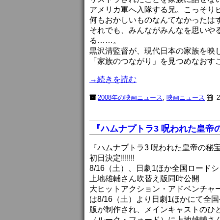
アメリカ軍へ入隊する兄。こっそり
何もおかしいものなんてなかったは
それでも、みんながみんなを思いや
る……。
黒沢清監督が、現代日本の家族を映
「家族のつながり」を見つめなおす
→続きを読む
2008年の映画ニュース
,
映画ニュース
2
『ハムナプトラ3 呪われた皇帝
『ハムナプトラ3 呪われた皇帝の秘
初日決定!!!!!!!
8/16（土）、日劇1ほか全国ロード
上地雄輔さん吹替え版同時公開
大ヒットアクション・アドベンチャー
は8/16（土）より日劇1ほかにて
版が制作され、メインキャストのひ
（ルーク・フォード）に上地雄輔さ