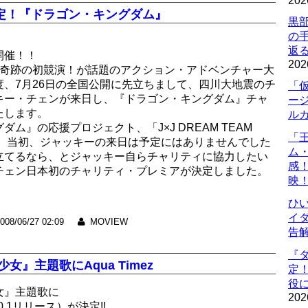
202
定！『ドラゴン・キングダム』
黒
の
返
開催！！
202
ー奇跡の初競演！が話題のアクション・アドベンチャー大
、7月26日の全国公開に先立ちまして、四川大地震のチ
「
キー・チェンが来日し、『ドラゴン・キングダム』チャ
ー
たします。
ル
ム』の応援プロジェクト、「J×J DREAM TEAM
「
て企画。当初、ジャッキーの来日は予定にはありませんでした
ム
立てるなら、とジャッキー自らチャリティに協力したい
感
チェン日本初のチャリティ・プレミアが決定しました。
映
ひ
イダ
008/06/27 02:09
MOVIEW
告
『
』主題歌にAqua Timez
定
役に
女』主題歌に
202
10.1リリース）が決定!!