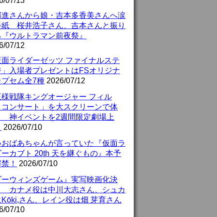
6/07/13
部進さんから娘・吉本多香美さんへ涙
手紙 桜井浩子さん、吉本さんと振り
る『ウルトラマン前夜祭』
6/07/12
仮面ライダーゼッツ ファイナルステ
ジ」入場者プレゼントはFSオリジナ
カプセム全7種
2026/07/12
王様戦隊キングオージャー フィル
・コンサート」を大スクリーンで体
！ 神イベントを2週間限定劇場上
！
2026/07/10
いおばあちゃんが言っていた『仮面ラ
ーカブト 20th 天を継ぐもの』本予
解禁！
2026/07/10
ダーウィンズゲーム』実写映画化決
！ カナメ役は中川大志さん、シュカ
Kōki,さん、レイン役は畑 芽育さん
6/07/10