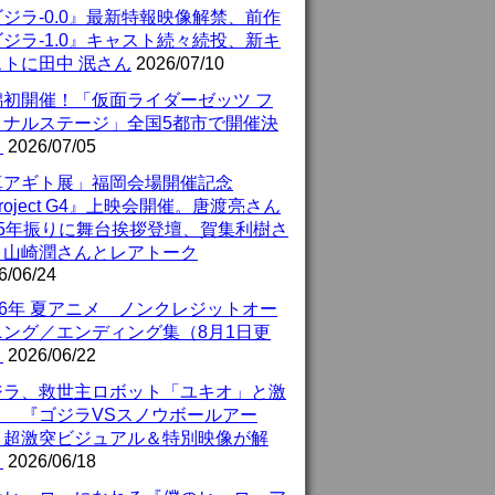
ジラ-0.0』最新特報映像解禁、前作
ジラ-1.0』キャスト続々続投、新キ
ストに田中 泯さん
2026/07/10
潟初開催！「仮面ライダーゼッツ フ
イナルステージ」全国5都市で開催決
！
2026/07/05
真アギト展」福岡会場開催記念
roject G4』上映会開催。唐渡亮さん
25年振りに舞台挨拶登壇、賀集利樹さ
、山崎潤さんとレアトーク
6/06/24
26年 夏アニメ ノンクレジットオー
ニング／エンディング集（8月1日更
）
2026/06/22
ジラ、救世主ロボット「ユキオ」と激
！ 『ゴジラVSスノウボールアー
』超激突ビジュアル＆特別映像が解
！
2026/06/18