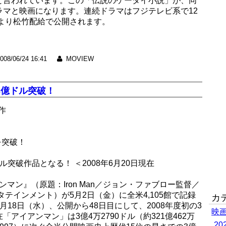
と言われています。この「伝説のケータイ小説」が、同
ラマと映画になります。連続ドラマはフジテレビ系で12
日より松竹配給で公開されます。
008/06/24 16:41
MOVIEW
3億ドル突破！
作
を突破！
突破作品となる！ ＜2008年6月20日現在
ンマン』（原題：Iron Man／ジョン・ファブロー監督／
テインメント）が5月2日（金）に全米4,105館で記録
カ
18日（水）、公開から48日目にして、2008年度初の3
映
アイアンマン」は3億4万2790ドル（約321億462万
2