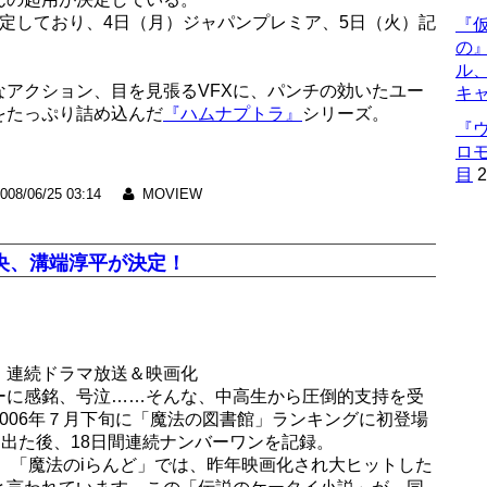
定しており、4日（月）ジャパンプレミア、5日（火）記
『仮
の
ル
アクション、目を見張るVFXに、パンチの効いたユー
キ
をたっぷり詰め込んだ
『ハムナプトラ』
シリーズ。
『
ロ
目
2
008/06/25 03:14
MOVIEW
央、溝端淳平が決定！
、連続ドラマ放送＆映画化
ーに感銘、号泣……そんな、中高生から圧倒的支持を受
006年７月下旬に「魔法の図書館」ランキングに初登場
り出た後、18日間連続ナンバーワンを記録。
し、「魔法のiらんど」では、昨年映画化され大ヒットした