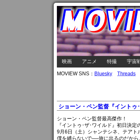
映画
アニメ
特撮
宇宙
MOVIEW SNS：
Bluesky
Threads
ショーン・ペン監督『イントゥ･
ショーン・ペン監督最高傑作！
『イントゥ･ザ･ワイルド』初日決定
9月6日（土）シャンテシネ、テアト
僕を縛らないで──旅に出るのだから