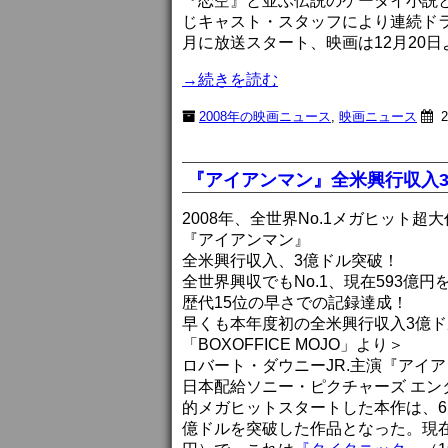
『恋空』と並ぶ伝説のケータイ小説
じキャスト・スタッフにより連続ド
月に放送スタート、映画は12月20
→続きを読む
2008年の映画ニュース
,
映画ニュース
2
『アイアンマン』全米興行収入
2008年、全世界No.1メガヒット超大
『アイアンマン』
全米興行収入、3億ドル突破！
全世界興収でもNo.1、現在593億円
歴代15位の早さでの記録達成！
早くも本年度初の全米興行収入3億ドル
「BOXOFFICE MOJO」より＞
ロバート・ダウニーJR.主演『アイア
日本配給ソニー・ピクチャーズ エンタ
的メガヒットスタートした本作は、6月
億ドルを突破した作品となった。現在「