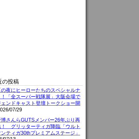
近の投稿
夏の夜にヒーローたちのスペシャルナ
ト！「全スーパー戦隊展」大阪会場で
ジェンドキャスト登壇トークショー開
026/07/29
博さんらGUTSメンバー26年ぶり再
結！ グリッターティガ降臨「ウルト
ンティガ30thプレミアムステージ」