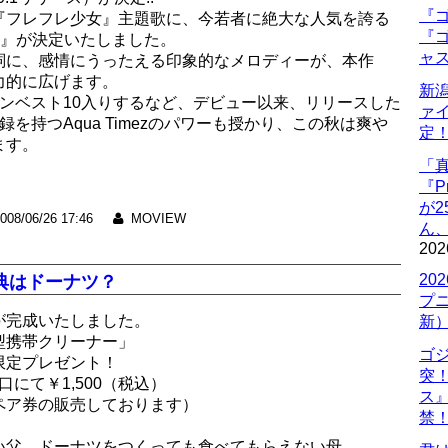
『ゴ
『フレフレ少女』主題歌に、今若者に絶大な人気を誇る
『ゴ
夏のかけら』が決定いたしました。
ャ
詞に、感情にうったえる印象的なメロディーが、本作
力的に広げます。
新
ンベスト10入りするなど、デビュー以来、リリースした
ァ
を持つAqua Timezのパワーも授かり、この秋は爽や
定
ます。
「
『P
が
008/06/26 17:46
MOVIEW
ん
202
20
典はドーナツ？
プ
が完成いたしました。
新
型携帯クリーナー」
ゴ
限定プレゼント！
突
口にて￥1,500（税込）
ス
ペア券の販売しております）
禁
い父。ドーナツをつくっても食べてもらえない母。