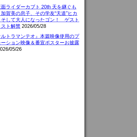
面ライダーカブト 20th 天を継ぐも
』加賀美の息子、その学友“天道”ヒカ
、そして大人になったゴン！ ゲスト
ャスト解禁
2026/05/28
ウルトラマンテオ』本篇映像使用のプ
モーション映像＆番宣ポスターお披露
026/05/26