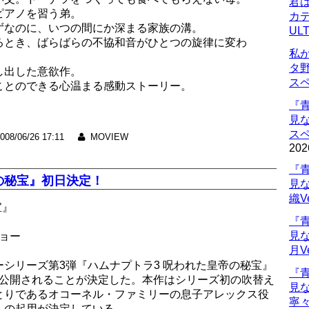
君
ピアノを習う弟。
カデ
ずなのに、いつの間にか深まる家族の溝。
UL
るとき、ばらばらの不協和音がひとつの旋律に変わ
私
タ
し出した意欲作。
ス
ことのできる心温まる感動ストーリー。
『
見
ス
008/06/26 17:11
MOVIEW
202
『
の秘宝』初日決定！
見
織V
宝』
『
見
ショー
月V
シリーズ第3弾『ハムナプトラ3 呪われた皇帝の秘宝』
『
全国公開されることが決定した。本作はシリーズ初の吹替え
見
とりであるオコーネル・ファミリーの息子アレックス役
寧々
んの起用が決定している。