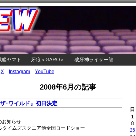
戦艦ヤマト
牙狼＜GARO＞
破牙神ライザー龍
X
Instagram
YouTube
2008年6月の記事
ザ･ワイルド』初日決定
日
1
のお知らせ
8
ルタイムズスクエア他全国ロードショー
15
。