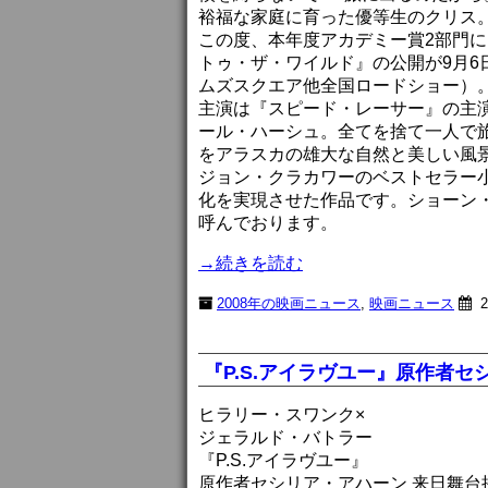
裕福な家庭に育った優等生のクリス
この度、本年度アカデミー賞2部門
トゥ・ザ・ワイルド』の公開が9月
ムズスクエア他全国ロードショー）
主演は『スピード・レーサー』の主
ール・ハーシュ。全てを捨て一人で
をアラスカの雄大な自然と美しい風
ジョン・クラカワーのベストセラー
化を実現させた作品です。ショーン
呼んでおります。
→続きを読む
2008年の映画ニュース
,
映画ニュース
2
『P.S.アイラヴユー』原作者
ヒラリー・スワンク×
ジェラルド・バトラー
『P.S.アイラヴユー』
原作者セシリア・アハーン 来日舞台