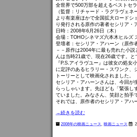
全世界で500万部を超えるベストセラ
（監督：リチャード・ラグラヴェネ
より有楽座ほかで全国拡大ロードシ
り発行される原作の著者セシリア・
日時：2008年6月26日（木）
会場：TOHOシネマズ六本木ヒルズ 
登壇者：セシリア・アハーン（原作
－－原作は2004年に最も売れた小
んは当時21歳で、現在26歳です。
『P.S.アイラヴユー』は彼女の処
に定評のあるヒラリー・スワンク、
トーリーとして映画化されました。
セシリア・アハーンさんは、今回が
らっしゃいます。先ほども「緊張し
ていました。みなさん、笑顔と拍手
それでは、原作者のセシリア・アハ
→続きを読む
2008年の映画ニュース
,
映画ニュース
2