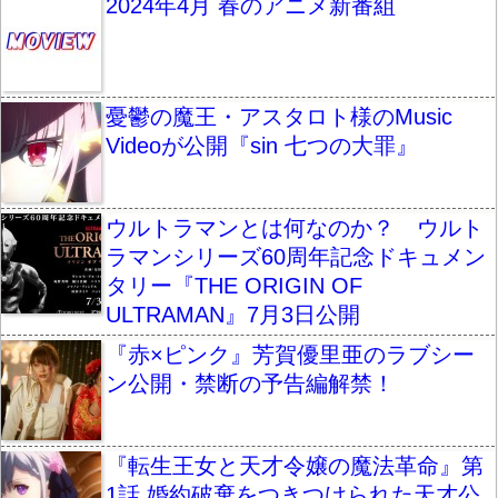
2024年4月 春のアニメ新番組
憂鬱の魔王・アスタロト様のMusic
Videoが公開『sin 七つの大罪』
ウルトラマンとは何なのか？ ウルト
ラマンシリーズ60周年記念ドキュメン
タリー『THE ORIGIN OF
ULTRAMAN』7月3日公開
『赤×ピンク』芳賀優里亜のラブシー
ン公開・禁断の予告編解禁！
『転生王女と天才令嬢の魔法革命』第
1話 婚約破棄をつきつけられた天才公