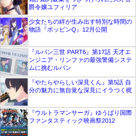
爵令嬢ユフィリア
少女たちの絆が生み出す特別な時間の
物語『ポッピンQ』12月公開
『ルパン三世 PART6』第17話 天才エ
ンジニア・リンファの最強警備システ
ムに挑むルパン
『やたらやらしい深見くん』第5話 自
分の魅力に無自覚な深見にイラつく梶
『ウルトラマンサーガ』ゆうばり国際
ファンタスティック映画祭2012