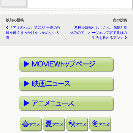
以前の投稿
次の投稿
『アオのハコ』第21話 千夏の誤
『悪役令嬢転生おじさん』第8話 夏
解を解くきっかけをつかめない大
休みの間、オーヴェルヌ家で貴族の
喜
生活を教わるアンナ