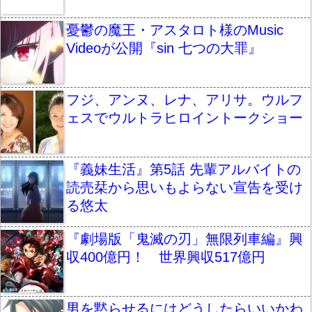
憂鬱の魔王・アスタロト様のMusic
Videoが公開『sin 七つの大罪』
フジ、アンヌ、レナ、アリサ。ウルフ
ェスでウルトラヒロイントークショー
『義妹生活』第5話 先輩アルバイトの
読売栞から思いもよらない宣告を受け
る悠太
『劇場版「鬼滅の刃」無限列車編』興
収400億円！ 世界興収517億円
男を黙らせるにはどうしたらいいかわ