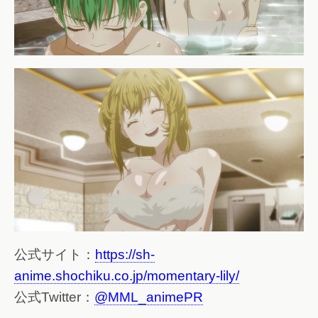
公式サイト：
https://sh-
anime.shochiku.co.jp/momentary-lily/
公式Twitter：
@MML_animePR