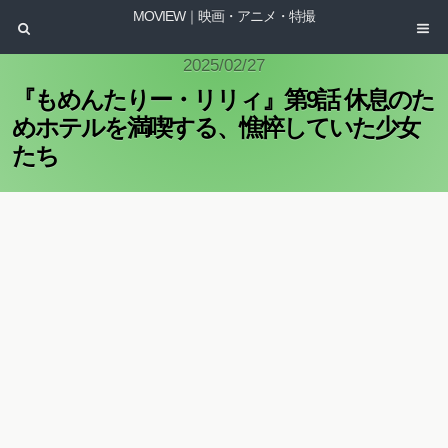
MOVIEW｜映画・アニメ・特撮
2025/02/27
『もめんたりー・リリィ』第9話 休息のた
めホテルを満喫する、憔悴していた少女
たち