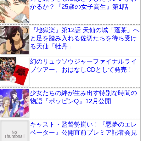
かるか？『25歳の女子高生』第1話
『地獄楽』第12話 天仙の城「蓬莱」へ
と足を踏み入れる佐切たちを待ち受け
る天仙「牡丹」
幻のリュウソウジャーファイナルライ
ブツアー、おはなしCDとして発売！
少女たちの絆が生み出す特別な時間の
物語『ポッピンQ』12月公開
キャスト・監督勢揃い！『悪夢のエレ
ベーター』公開直前プレミア記者会見