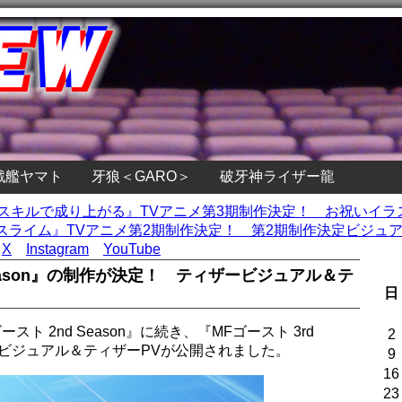
戦艦ヤマト
牙狼＜GARO＞
破牙神ライザー龍
定スキルで成り上がる』TVアニメ第3期制作決定！ お祝いイラ
ライム』TVアニメ第2期制作決定！ 第2期制作決定ビジュア
X
Instagram
YouTube
Season』の制作が決定！ ティザービジュアル＆テ
日
ト 2nd Season』に続き、『MFゴースト 3rd
2
ービジュアル＆ティザーPVが公開されました。
9
16
23