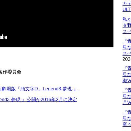
カデ
UL
私
タ
ス
『
見
ス
202
『
製作委員会
見
織V
場版「頭文字D」Legend3-夢現-』
『
見
nd3-夢現-』公開が2016年2月に決定
月V
『
見
寧々