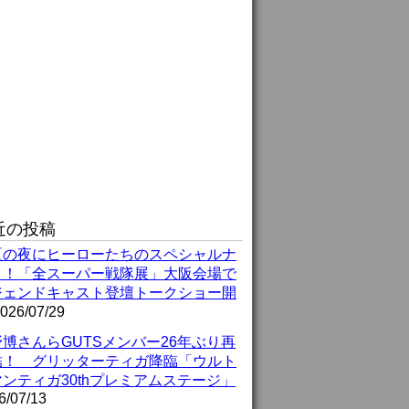
近の投稿
夏の夜にヒーローたちのスペシャルナ
ト！「全スーパー戦隊展」大阪会場で
ジェンドキャスト登壇トークショー開
026/07/29
博さんらGUTSメンバー26年ぶり再
結！ グリッターティガ降臨「ウルト
ンティガ30thプレミアムステージ」
6/07/13