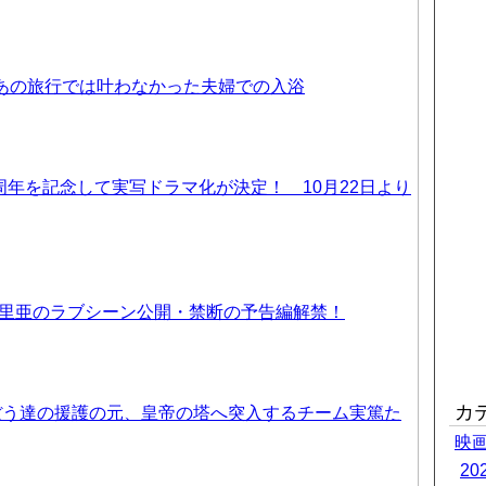
 あの旅行では叶わなかった夫婦での入浴
周年を記念して実写ドラマ化が決定！ 10月22日より
優里亜のラブシーン公開・禁断の予告編解禁！
カ
ぼう達の援護の元、皇帝の塔へ突入するチーム実篤た
映
2