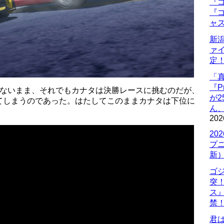
『ゴ
『ゴ
ャ
新
ァ
定
「
『P
きないまま、それでもカナタは決勝レースに挑むのだが、
が
てしまうのであった。はたしてこのままカナタは下位に
ん
202
20
プ
新
ゴ
突
ス
禁
君