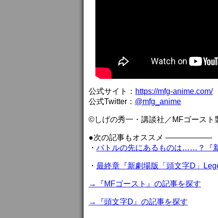
公式サイト：
https://mfg-anime.com/
公式Twitter：
@mfg_anime
©しげの秀⼀・講談社／MFゴースト
●次の記事もオススメ ——————
・
バトルの先にあるものは……？『新劇
・
最終章『新劇場版「頭文字D」Lege
→『MFゴースト』の記事を探す
→『頭文字D』の記事を探す