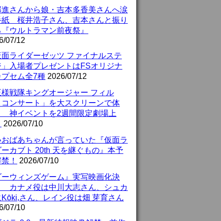
部進さんから娘・吉本多香美さんへ涙
手紙 桜井浩子さん、吉本さんと振り
る『ウルトラマン前夜祭』
6/07/12
仮面ライダーゼッツ ファイナルステ
ジ」入場者プレゼントはFSオリジナ
カプセム全7種
2026/07/12
王様戦隊キングオージャー フィル
・コンサート」を大スクリーンで体
！ 神イベントを2週間限定劇場上
！
2026/07/10
いおばあちゃんが言っていた『仮面ラ
ーカブト 20th 天を継ぐもの』本予
解禁！
2026/07/10
ダーウィンズゲーム』実写映画化決
！ カナメ役は中川大志さん、シュカ
Kōki,さん、レイン役は畑 芽育さん
6/07/10