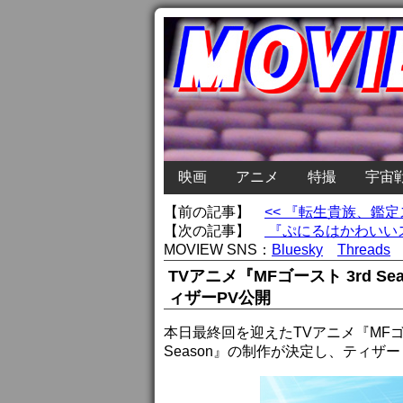
映画
アニメ
特撮
宇宙
【前の記事】
<< 『転生貴族、鑑
【次の記事】
『ぷにるはかわいいス
MOVIEW SNS：
Bluesky
Threads
TVアニメ『MFゴースト 3rd 
ィザーPV公開
本日最終回を迎えたTVアニメ『MFゴース
Season』の制作が決定し、ティザ