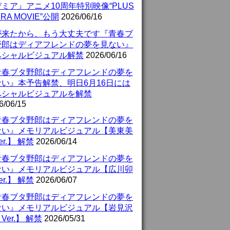
ミア』アニメ10周年特別映像“PLUS
TRA MOVIE”公開
2026/06/16
が来たから、もう大丈夫です『青春ブ
野郎はディアフレンドの夢を見ない』
ペシャルビジュアル解禁
2026/06/16
青春ブタ野郎はディアフレンドの夢を
ない』本予告解禁、明日6月16日には
ペシャルビジュアルを解禁
6/06/15
青春ブタ野郎はディアフレンドの夢を
ない』メモリアルビジュアル【美東美
er.】 解禁
2026/06/14
青春ブタ野郎はディアフレンドの夢を
ない』メモリアルビジュアル【広川卯
er.】 解禁
2026/06/07
青春ブタ野郎はディアフレンドの夢を
ない』メモリアルビジュアル【岩見沢
Ver.】 解禁
2026/05/31