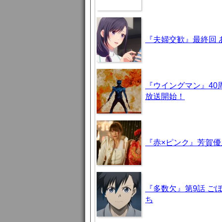
『夫婦交歓』最終回
『ウイングマン』40
放送開始！
『赤×ピンク』芳賀
『多数欠』第9話 ご
ち