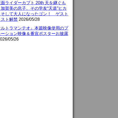
面ライダーカブト 20th 天を継ぐも
』加賀美の息子、その学友“天道”ヒカ
、そして大人になったゴン！ ゲスト
ャスト解禁
2026/05/28
ウルトラマンテオ』本篇映像使用のプ
モーション映像＆番宣ポスターお披露
026/05/26