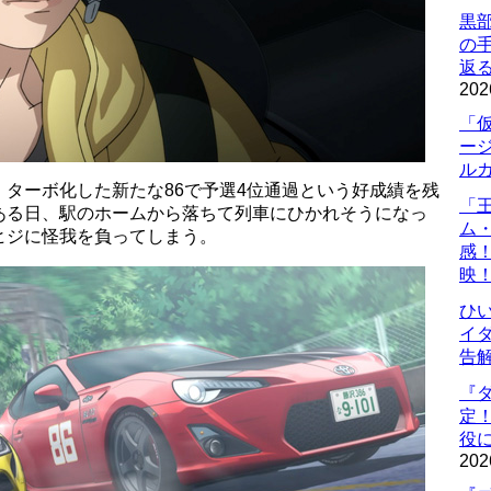
黒
の
返
202
「
ー
ル
鶴、ターボ化した新たな86で予選4位通過という好成績を残
「
ある日、駅のホームから落ちて列車にひかれそうになっ
ム
ヒジに怪我を負ってしまう。
感
映
ひ
イダ
告
『
定
役に
202