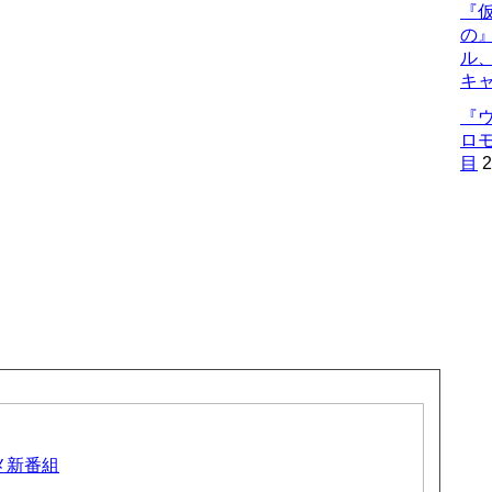
『仮
の
ル
キ
『
ロ
目
2
ニメ新番組