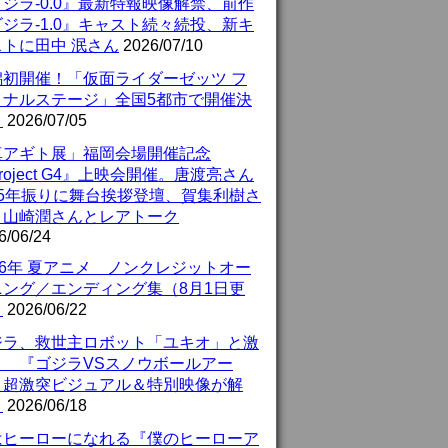
ジラ-0.0』最新特報映像解禁、前作
ジラ-1.0』キャスト続々続投、新キ
ストに田中 泯さん
2026/07/10
潟初開催！「仮面ライダーゼッツ フ
イナルステージ」全国5都市で開催決
！
2026/07/05
真アギト展」福岡会場開催記念
roject G4』上映会開催。唐渡亮さん
25年振りに舞台挨拶登壇、賀集利樹さ
、山崎潤さんとレアトーク
6/06/24
26年 夏アニメ ノンクレジットオー
ニング／エンディング集（8月1日更
）
2026/06/22
ジラ、救世主ロボット「ユキオ」と激
！ 『ゴジラVSスノウボールアー
』超激突ビジュアル＆特別映像が解
！
2026/06/18
はヒーローになれる『僕のヒーローア