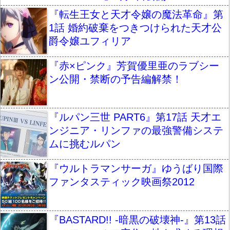
『転生王女と天才令嬢の魔法革命』第
1話 婚約破棄をつきつけられた天才公
爵令嬢ユフィリア
『赤×ピンク』芳賀優里亜のラブシー
ン公開・禁断の予告編解禁！
『ルパン三世 PART6』第17話 天才エ
ンジニア・リンファの最強警備システ
ムに挑むルパン
『ウルトラマンサーガ』ゆうばり国際
ファンタスティック映画祭2012
『BASTARD!! -暗黒の破壊神-』第13話