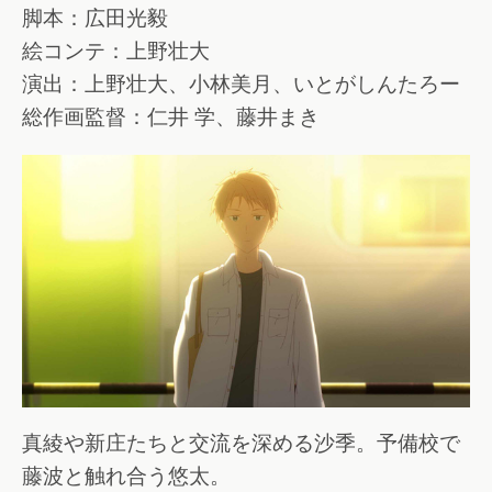
脚本：広田光毅
絵コンテ：上野壮大
演出：上野壮大、小林美月、いとがしんたろー
総作画監督：仁井 学、藤井まき
真綾や新庄たちと交流を深める沙季。予備校で
藤波と触れ合う悠太。