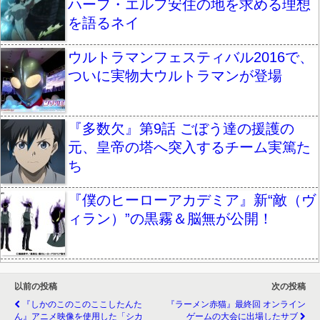
ハーフ・エルフ安住の地を求める理想
を語るネイ
ウルトラマンフェスティバル2016で、
ついに実物大ウルトラマンが登場
『多数欠』第9話 ごぼう達の援護の
元、皇帝の塔へ突入するチーム実篤た
ち
『僕のヒーローアカデミア』新“敵（ヴ
ィラン）”の黒霧＆脳無が公開！
以前の投稿
次の投稿
『しかのこのこのここしたんた
『ラーメン赤猫』最終回 オンライン
ん』アニメ映像を使用した「シカ
ゲームの大会に出場したサブ