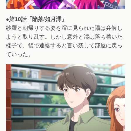
●第10話「陥落/如月澪」
紗羅と朝帰りする姿を澪に見られた陽は弁解し
ようと取り乱す。しかし意外と澪は落ち着いた
様子で、後で連絡すると言い残して部屋に戻っ
ていった。