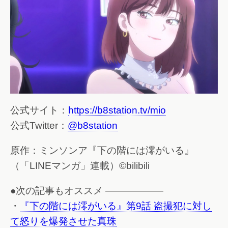
公式サイト：
https://b8station.tv/mio
公式Twitter：
@b8station
原作：ミンソンア『下の階には澪がいる』
（「LINEマンガ」連載）©bilibili
●次の記事もオススメ ——————
・
『下の階には澪がいる』第9話 盗撮犯に対し
て怒りを爆発させた真珠