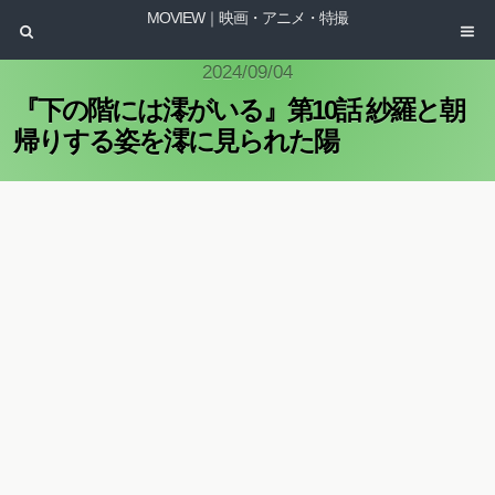
MOVIEW｜映画・アニメ・特撮
2024/09/04
『下の階には澪がいる』第10話 紗羅と朝
帰りする姿を澪に見られた陽