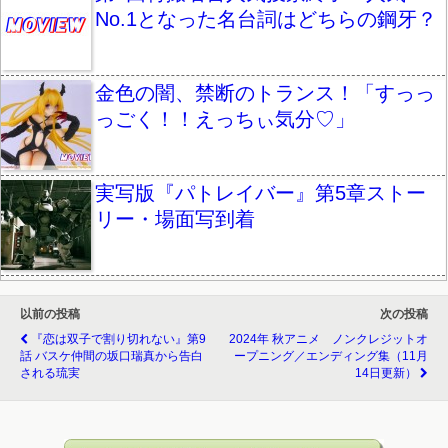
No.1となった名台詞はどちらの鋼牙？
金色の闇、禁断のトランス！「すっっ
っごく！！えっちぃ気分♡」
実写版『パトレイバー』第5章ストー
リー・場面写到着
以前の投稿
次の投稿
『恋は双子で割り切れない』第9
2024年 秋アニメ ノンクレジットオ
話 バスケ仲間の坂口瑞真から告白
ープニング／エンディング集（11月
される琉実
14日更新）