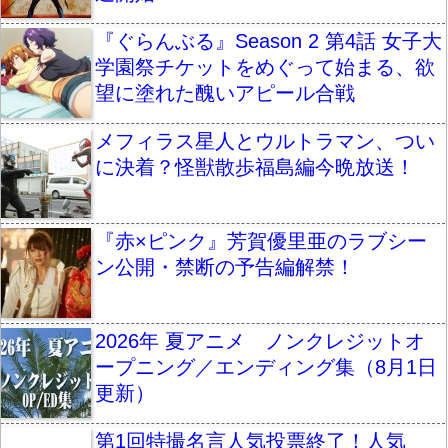
『ぐらんぶる』Season 2 第4話 女子大
学園祭チケットをめぐって始まる、欲
望に塗れた醜いアピール合戦
メフィラス星人とウルトラマン、つい
に決着？怪獣散歩福島編今晩放送！
『赤×ピンク』芳賀優里亜のラブシー
ン公開・禁断の予告編解禁！
2026年 夏アニメ ノンクレジットオ
ープニング／エンディング集（8月1日
更新）
第1回特撮名言人気投票終了！人気