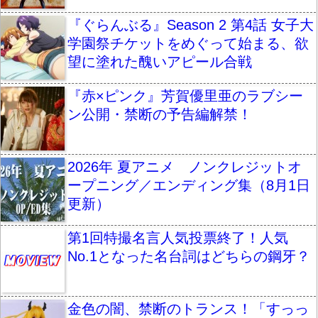
『ぐらんぶる』Season 2 第4話 女子大
学園祭チケットをめぐって始まる、欲
望に塗れた醜いアピール合戦
『赤×ピンク』芳賀優里亜のラブシー
ン公開・禁断の予告編解禁！
2026年 夏アニメ ノンクレジットオ
ープニング／エンディング集（8月1日
更新）
第1回特撮名言人気投票終了！人気
No.1となった名台詞はどちらの鋼牙？
金色の闇、禁断のトランス！「すっっ