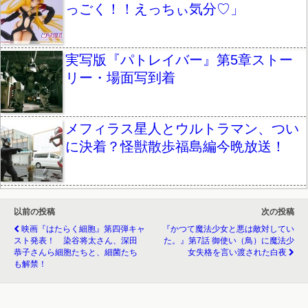
っごく！！えっちぃ気分♡」
実写版『パトレイバー』第5章ストー
リー・場面写到着
メフィラス星人とウルトラマン、つい
に決着？怪獣散歩福島編今晩放送！
以前の投稿
次の投稿
映画『はたらく細胞』第四弾キャ
『かつて魔法少女と悪は敵対してい
スト発表！ 染谷将太さん、深田
た。』第7話 御使い（鳥）に魔法少
恭子さんら細胞たちと、細菌たち
女失格を言い渡された白夜
も解禁！