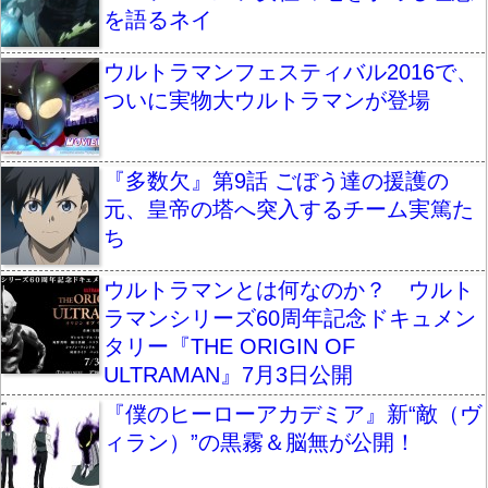
を語るネイ
ウルトラマンフェスティバル2016で、
ついに実物大ウルトラマンが登場
『多数欠』第9話 ごぼう達の援護の
元、皇帝の塔へ突入するチーム実篤た
ち
ウルトラマンとは何なのか？ ウルト
ラマンシリーズ60周年記念ドキュメン
タリー『THE ORIGIN OF
ULTRAMAN』7月3日公開
『僕のヒーローアカデミア』新“敵（ヴ
ィラン）”の黒霧＆脳無が公開！