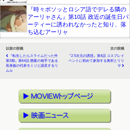
『時々ボソッとロシア語でデレる隣の
アーリャさん』第10話 政近の誕生日パ
ーティーに誘われなかったと知り、落
ち込むアーリャ
以前の投稿
次の投稿
『転生したらスライムだった件
『2.5次元の誘惑』第4話 コスプレイ
第3期』第64話 懸案の相手である
ベントに初めて参加する奥村とリリ
長身族の代表モミジと謁見するリ
サ
ムル