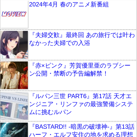
2024年4月 春のアニメ新番組
『夫婦交歓』最終回 あの旅行では叶わ
なかった夫婦での入浴
『赤×ピンク』芳賀優里亜のラブシー
ン公開・禁断の予告編解禁！
『ルパン三世 PART6』第17話 天才エ
ンジニア・リンファの最強警備システ
ムに挑むルパン
『BASTARD!! -暗黒の破壊神-』第13話
ハーフ・エルフ安住の地を求める理想