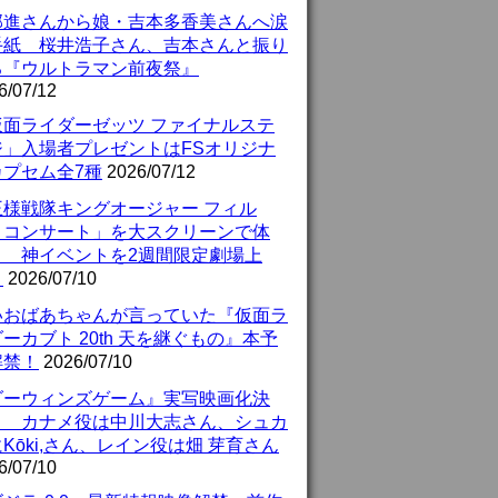
部進さんから娘・吉本多香美さんへ涙
手紙 桜井浩子さん、吉本さんと振り
る『ウルトラマン前夜祭』
6/07/12
仮面ライダーゼッツ ファイナルステ
ジ」入場者プレゼントはFSオリジナ
カプセム全7種
2026/07/12
王様戦隊キングオージャー フィル
・コンサート」を大スクリーンで体
！ 神イベントを2週間限定劇場上
！
2026/07/10
いおばあちゃんが言っていた『仮面ラ
ーカブト 20th 天を継ぐもの』本予
解禁！
2026/07/10
ダーウィンズゲーム』実写映画化決
！ カナメ役は中川大志さん、シュカ
Kōki,さん、レイン役は畑 芽育さん
6/07/10