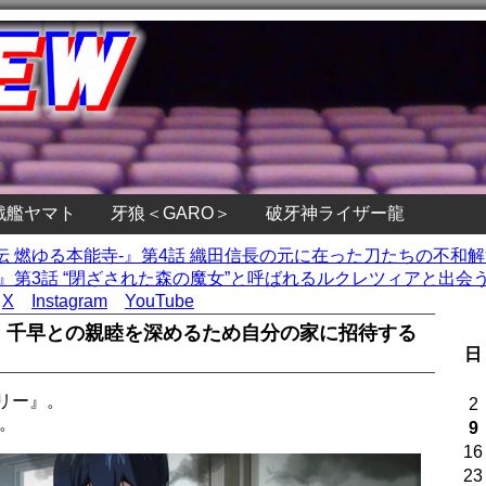
戦艦ヤマト
牙狼＜GARO＞
破牙神ライザー龍
 -虚伝 燃ゆる本能寺-』第4話 織田信長の元に在った刀たちの不
mory』第3話 “閉ざされた森の魔女”と呼ばれるルクレツィアと出会う
X
Instagram
YouTube
堂、千早との親睦を深めるため自分の家に招待する
日
リー』。
2
。
9
16
23