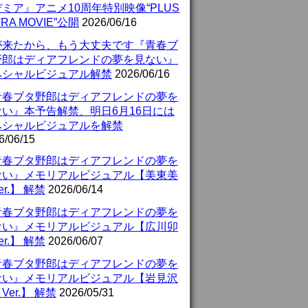
ミア』アニメ10周年特別映像“PLUS
TRA MOVIE”公開
2026/06/16
が来たから、もう大丈夫です『青春ブ
野郎はディアフレンドの夢を見ない』
ペシャルビジュアル解禁
2026/06/16
青春ブタ野郎はディアフレンドの夢を
ない』本予告解禁、明日6月16日には
ペシャルビジュアルを解禁
6/06/15
青春ブタ野郎はディアフレンドの夢を
ない』メモリアルビジュアル【美東美
er.】 解禁
2026/06/14
青春ブタ野郎はディアフレンドの夢を
ない』メモリアルビジュアル【広川卯
er.】 解禁
2026/06/07
青春ブタ野郎はディアフレンドの夢を
ない』メモリアルビジュアル【岩見沢
Ver.】 解禁
2026/05/31