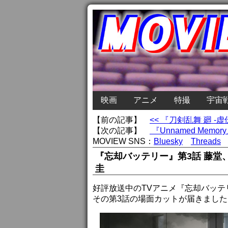
映画
アニメ
特撮
宇宙
【前の記事】
<< 『刀剣乱舞 廻
【次の記事】
『Unnamed Me
MOVIEW SNS：
Bluesky
Threads
『忘却バッテリー』第3話 藤
圭
好評放送中のTVアニメ『忘却バッテ
その第3話の場面カットが届きました