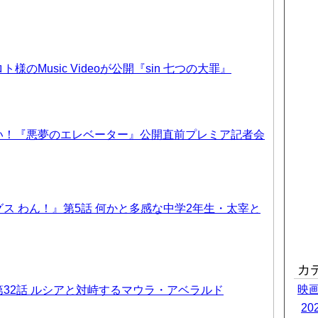
のMusic Videoが公開『sin 七つの大罪』
い！『悪夢のエレベーター』公開直前プレミア記者会
ス わん！』第5話 何かと多感な中学2年生・太宰と
カ
映
32話 ルシアと対峙するマウラ・アベラルド
2