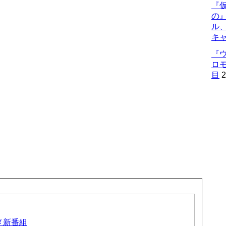
『仮
の
ル
キ
『
ロ
目
2
ニメ新番組