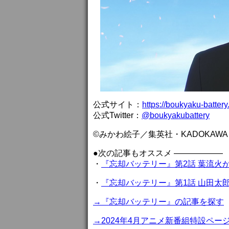
公式サイト：
https://boukyaku-battery
公式Twitter：
@boukyakubattery
©みかわ絵子／集英社・KADOKAWA
●次の記事もオススメ ——————
・
『忘却バッテリー』第2話 葉流火
・
『忘却バッテリー』第1話 山田太
→『忘却バッテリー』の記事を探す
→2024年4月アニメ新番組特設ペー