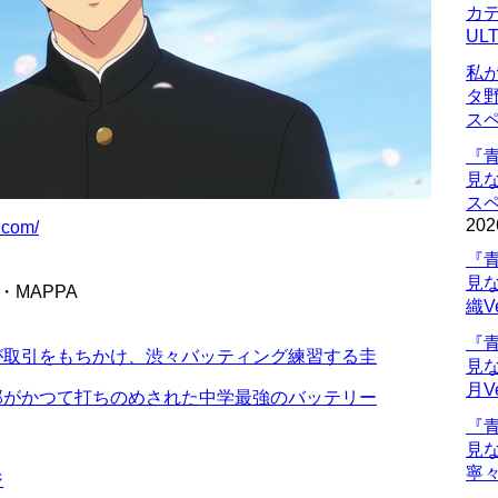
カデ
UL
私
タ
ス
『
見
ス
202
.com/
『
見
・MAPPA
織V
『
が取引をもちかけ、渋々バッティング練習する圭
見
月V
郎がかつて打ちのめされた中学最強のバッテリー
『
見
寧々
ジ