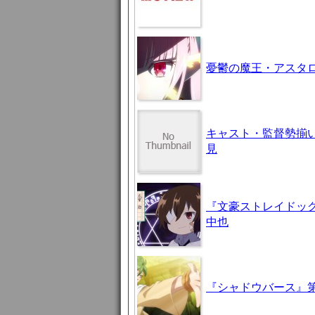
憂鬱の魔王・アスタロト様
キャスト・監督勢揃
見
『文豪ストレイドッグ
中也
『シャドウバース』第