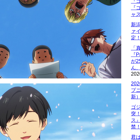
『ゴ
『ゴ
ャ
新
ァ
定
「
『P
が
ん
202
20
プ
新
ゴ
突
ス
禁
君