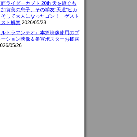
面ライダーカブト 20th 天を継ぐも
』加賀美の息子、その学友“天道”ヒカ
、そして大人になったゴン！ ゲスト
ャスト解禁
2026/05/28
ウルトラマンテオ』本篇映像使用のプ
モーション映像＆番宣ポスターお披露
026/05/26