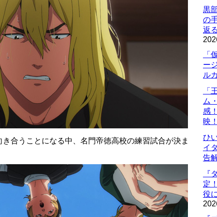
黒
の
返
202
「
ー
ル
「
ム
感
映
ひ
向き合うことになる中、名門帝徳高校の練習試合が決ま
イダ
告
『
定
役に
202