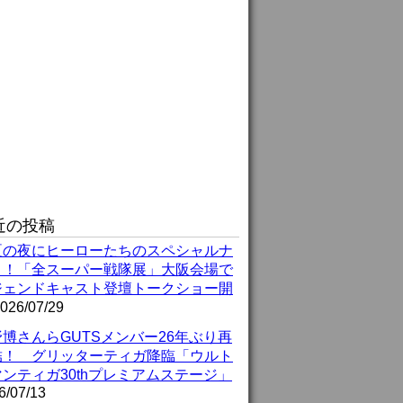
近の投稿
夏の夜にヒーローたちのスペシャルナ
ト！「全スーパー戦隊展」大阪会場で
ジェンドキャスト登壇トークショー開
026/07/29
博さんらGUTSメンバー26年ぶり再
結！ グリッターティガ降臨「ウルト
ンティガ30thプレミアムステージ」
6/07/13