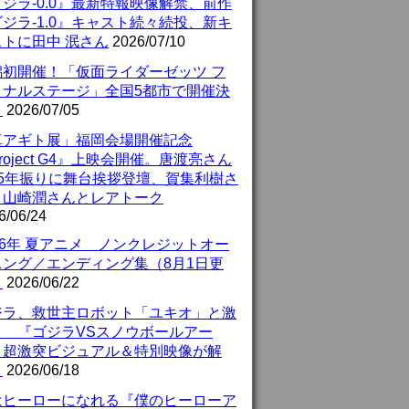
ジラ-0.0』最新特報映像解禁、前作
ジラ-1.0』キャスト続々続投、新キ
ストに田中 泯さん
2026/07/10
潟初開催！「仮面ライダーゼッツ フ
イナルステージ」全国5都市で開催決
！
2026/07/05
真アギト展」福岡会場開催記念
roject G4』上映会開催。唐渡亮さん
25年振りに舞台挨拶登壇、賀集利樹さ
、山崎潤さんとレアトーク
6/06/24
26年 夏アニメ ノンクレジットオー
ニング／エンディング集（8月1日更
）
2026/06/22
ジラ、救世主ロボット「ユキオ」と激
！ 『ゴジラVSスノウボールアー
』超激突ビジュアル＆特別映像が解
！
2026/06/18
はヒーローになれる『僕のヒーローア