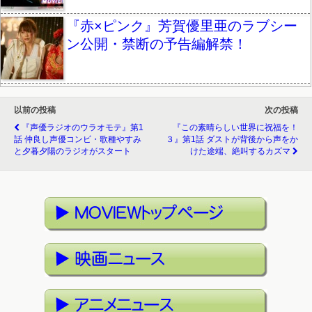
『赤×ピンク』芳賀優里亜のラブシー
ン公開・禁断の予告編解禁！
以前の投稿
次の投稿
『声優ラジオのウラオモテ』第1
『この素晴らしい世界に祝福を！
話 仲良し声優コンビ・歌種やすみ
３』第1話 ダストが背後から声をか
と夕暮夕陽のラジオがスタート
けた途端、絶叫するカズマ