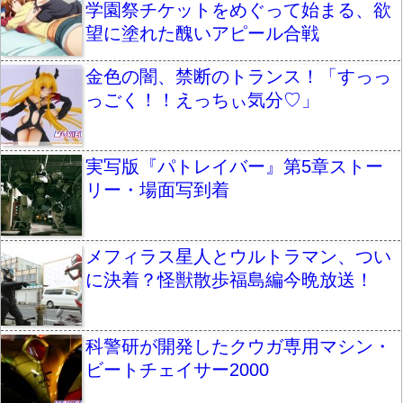
学園祭チケットをめぐって始まる、欲
望に塗れた醜いアピール合戦
金色の闇、禁断のトランス！「すっっ
っごく！！えっちぃ気分♡」
実写版『パトレイバー』第5章ストー
リー・場面写到着
メフィラス星人とウルトラマン、つい
に決着？怪獣散歩福島編今晩放送！
科警研が開発したクウガ専用マシン・
ビートチェイサー2000