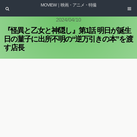
MOVIEW｜映画・アニメ・特撮
2024/04/10
『怪異と乙女と神隠し』第1話 明日が誕生
日の菫子に出所不明の“逆万引きの本”を渡
す店長