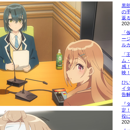
黒
の
返
202
「
ー
ル
「
ム
感
映
ひ
イダ
告
『
定
役に
202