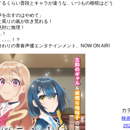
するくらい普段とキャラが違うな、いつもの根暗はどう
声を出すのはやめて」
と罵りの嵐が吹き荒れる！
絶対に無理！
…！
く……！？
りの青春声優エンタテインメント、NOW ON AIR!
カ
映
2