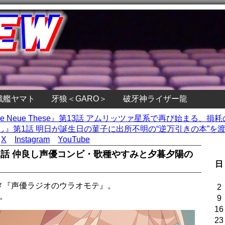
戦艦ヤマト
牙狼＜GARO＞
破牙神ライザー龍
Die Neue These』第13話 アムリッツァ星系で再び始まる、
』第1話 明日が誕生日の菫子に出所不明の“逆万引きの本”を渡す
X
Instagram
YouTube
1話 仲良し声優コンビ・歌種やすみと夕暮夕陽の
日
ニメ『声優ラジオのウラオモテ』。
2
。
9
16
23