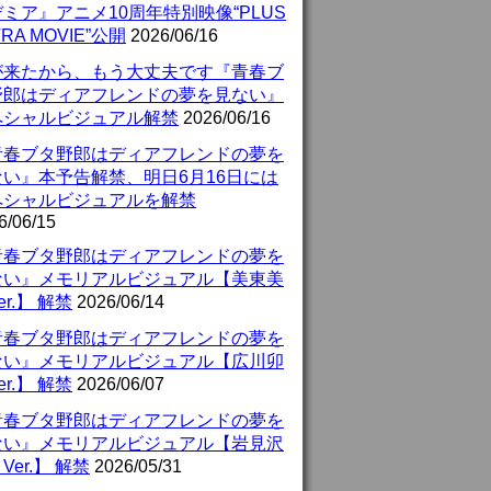
ミア』アニメ10周年特別映像“PLUS
TRA MOVIE”公開
2026/06/16
が来たから、もう大丈夫です『青春ブ
野郎はディアフレンドの夢を見ない』
ペシャルビジュアル解禁
2026/06/16
青春ブタ野郎はディアフレンドの夢を
ない』本予告解禁、明日6月16日には
ペシャルビジュアルを解禁
6/06/15
青春ブタ野郎はディアフレンドの夢を
ない』メモリアルビジュアル【美東美
er.】 解禁
2026/06/14
青春ブタ野郎はディアフレンドの夢を
ない』メモリアルビジュアル【広川卯
er.】 解禁
2026/06/07
青春ブタ野郎はディアフレンドの夢を
ない』メモリアルビジュアル【岩見沢
Ver.】 解禁
2026/05/31