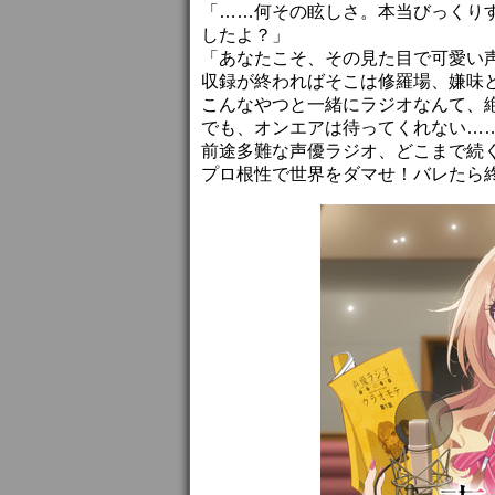
「……何その眩しさ。本当びっくり
したよ？」
「あなたこそ、その見た目で可愛い
収録が終わればそこは修羅場、嫌味
こんなやつと一緒にラジオなんて、
でも、オンエアは待ってくれない…
前途多難な声優ラジオ、どこまで続
プロ根性で世界をダマせ！バレたら終わ