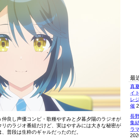
最
真
イ
レ
催
2
長野
う仲良し声優コンビ・歌種やすみと夕暮夕陽のラジオが
集
ウリのラジオ番組だけど、実はやすみには大きな秘密が
ラマ
は、普段は生粋のギャルだったのだ。
202