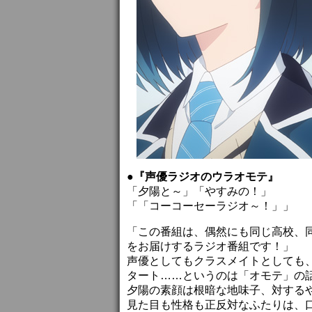
●『声優ラジオのウラオモテ』
「夕陽と～」「やすみの！」
「「コーコーセーラジオ～！」」
「この番組は、偶然にも同じ高校、
をお届けするラジオ番組です！」
声優としてもクラスメイトとしても
タート……というのは「オモテ」の
夕陽の素顔は根暗な地味子、対する
見た目も性格も正反対なふたりは、