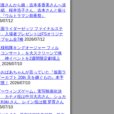
部進さんから娘・吉本多香美さんへ涙
手紙 桜井浩子さん、吉本さんと振り
る『ウルトラマン前夜祭』
6/07/12
仮面ライダーゼッツ ファイナルステ
ジ」入場者プレゼントはFSオリジナ
カプセム全7種
2026/07/12
王様戦隊キングオージャー フィル
・コンサート」を大スクリーンで体
！ 神イベントを2週間限定劇場上
！
2026/07/10
いおばあちゃんが言っていた『仮面ラ
ーカブト 20th 天を継ぐもの』本予
解禁！
2026/07/10
ダーウィンズゲーム』実写映画化決
！ カナメ役は中川大志さん、シュカ
Kōki,さん、レイン役は畑 芽育さん
6/07/10