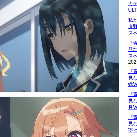
カデ
UL
私
タ
ス
『
見
ス
202
『
見
織V
『
見
月V
『
見
寧々