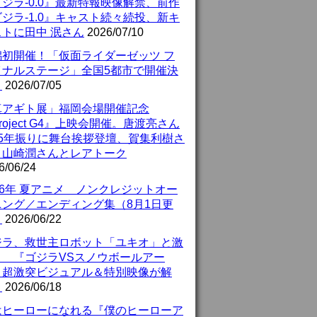
ジラ-0.0』最新特報映像解禁、前作
ジラ-1.0』キャスト続々続投、新キ
ストに田中 泯さん
2026/07/10
潟初開催！「仮面ライダーゼッツ フ
イナルステージ」全国5都市で開催決
！
2026/07/05
真アギト展」福岡会場開催記念
roject G4』上映会開催。唐渡亮さん
25年振りに舞台挨拶登壇、賀集利樹さ
、山崎潤さんとレアトーク
6/06/24
26年 夏アニメ ノンクレジットオー
ニング／エンディング集（8月1日更
）
2026/06/22
ジラ、救世主ロボット「ユキオ」と激
！ 『ゴジラVSスノウボールアー
』超激突ビジュアル＆特別映像が解
！
2026/06/18
はヒーローになれる『僕のヒーローア