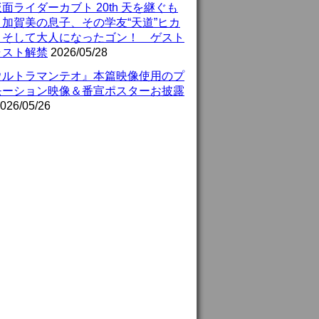
面ライダーカブト 20th 天を継ぐも
』加賀美の息子、その学友“天道”ヒカ
、そして大人になったゴン！ ゲスト
ャスト解禁
2026/05/28
ウルトラマンテオ』本篇映像使用のプ
モーション映像＆番宣ポスターお披露
026/05/26