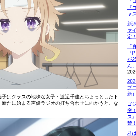
『ゴ
『ゴ
ャ
新
ァ
定
「
『P
が
ん
202
20
プ
新
美子はクラスの地味な女子・渡辺千佳とちょっとしたト
。新たに始まる声優ラジオの打ち合わせに向かうと、な
ゴ
突
ス
禁
君