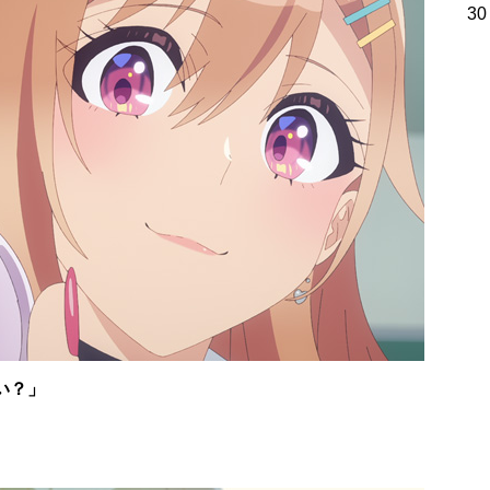
30
い？」