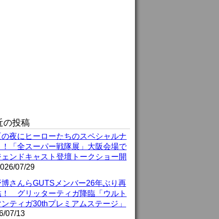
近の投稿
夏の夜にヒーローたちのスペシャルナ
ト！「全スーパー戦隊展」大阪会場で
ジェンドキャスト登壇トークショー開
026/07/29
博さんらGUTSメンバー26年ぶり再
結！ グリッターティガ降臨「ウルト
ンティガ30thプレミアムステージ」
6/07/13