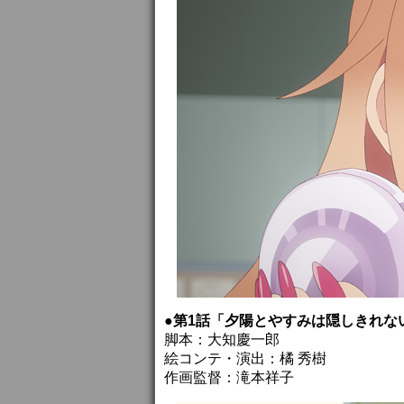
●第1話「夕陽とやすみは隠しきれな
脚本：大知慶一郎
絵コンテ・演出：橘 秀樹
作画監督：滝本祥子