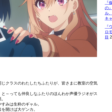
『仮
の
ル
キ
『
ロ
目
2
同じクラスのわたしたちふたりが、皆さまに教室の空気
、と～っても仲良しなふたりのほんわか声優ラジオがス
話。
やすみは生粋のギャル。
口を開けば大ゲンカ。