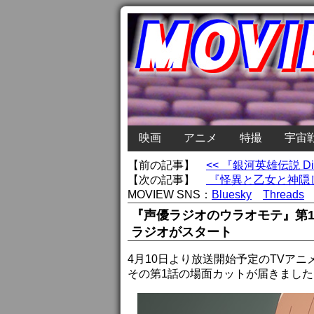
映画
アニメ
特撮
宇宙
【前の記事】
<< 『銀河英雄伝説 
【次の記事】
『怪異と乙女と神隠し
MOVIEW SNS：
Bluesky
Threads
『声優ラジオのウラオモテ』第
ラジオがスタート
4月10日より放送開始予定のTVア
その第1話の場面カットが届きました