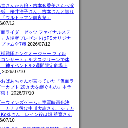
部進さんから娘・吉本多香美さんへ涙
手紙 桜井浩子さん、吉本さんと振り
る『ウルトラマン前夜祭』
6/07/12
仮面ライダーゼッツ ファイナルステ
ジ」入場者プレゼントはFSオリジナ
カプセム全7種
2026/07/12
王様戦隊キングオージャー フィル
・コンサート」を大スクリーンで体
！ 神イベントを2週間限定劇場上
！
2026/07/10
いおばあちゃんが言っていた『仮面ラ
ーカブト 20th 天を継ぐもの』本予
解禁！
2026/07/10
ダーウィンズゲーム』実写映画化決
！ カナメ役は中川大志さん、シュカ
Kōki,さん、レイン役は畑 芽育さん
6/07/10