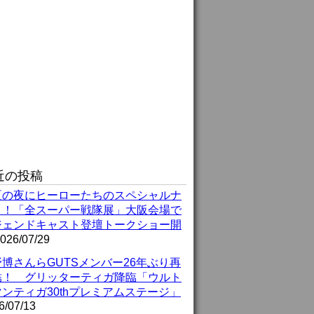
近の投稿
夏の夜にヒーローたちのスペシャルナ
ト！「全スーパー戦隊展」大阪会場で
ジェンドキャスト登壇トークショー開
026/07/29
博さんらGUTSメンバー26年ぶり再
結！ グリッターティガ降臨「ウルト
ンティガ30thプレミアムステージ」
6/07/13