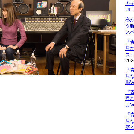
カデ
UL
私
タ
ス
『
見
ス
202
『
見
織V
！
『
見
月V
『
見
寧々