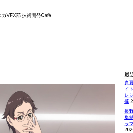
）
VFX部 技術開発Café
最
り
真
イ
レ
催
2
長野
集
ラマ
202