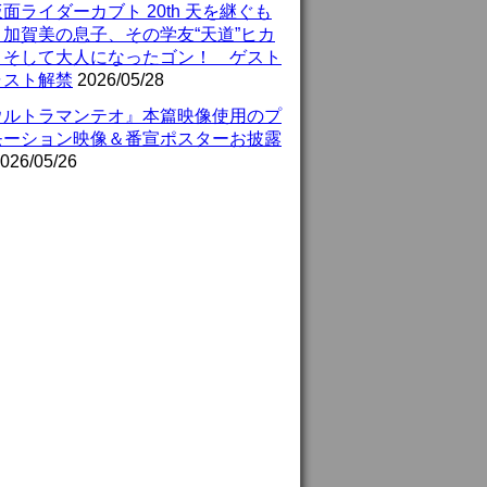
面ライダーカブト 20th 天を継ぐも
』加賀美の息子、その学友“天道”ヒカ
、そして大人になったゴン！ ゲスト
ャスト解禁
2026/05/28
ウルトラマンテオ』本篇映像使用のプ
モーション映像＆番宣ポスターお披露
026/05/26