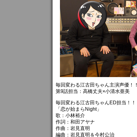
毎回変わる江古田ちゃん主演声優！
第9話担当：高橋丈夫×小清水亜美
毎回変わる江古田ちゃんED担当！！
「恋が始まらNight」
歌：小林裕介
作詞：和田アヤナ
作曲：岩見直明
編曲：岩見直明＆今村公治