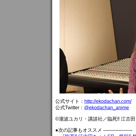
公式サイト：
http://ekodachan.com/
公式Twitter：
@ekodachan_anime
©瀧波ユカリ・講談社／臨死‼ 江古
●次の記事もオススメ ——————