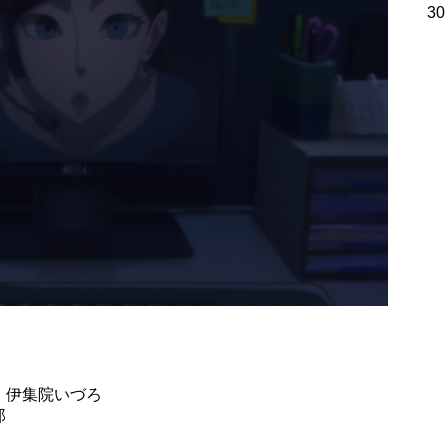
30
：伊集院いづろ
郎