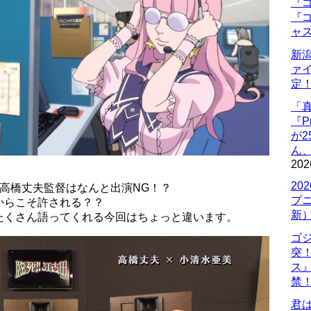
『ゴ
『ゴ
ャ
新
ァ
定
「
『P
が
ん
202
20
高橋丈夫監督はなんと出演NG！？
プ
からこそ許される？？
新
たくさん語ってくれる今回はちょっと違います。
ゴ
突
ス
禁
君