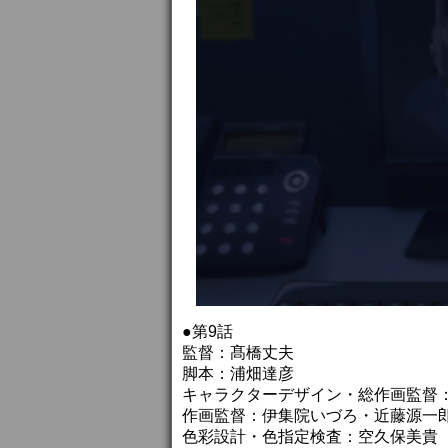
●第9話
監督：髙橋丈夫
脚本：浦畑達彦
キャラクターデザイン・総作画監督
作画監督：伊集院いづろ・近藤源一
色彩設計・色指定検査：空久保美貴