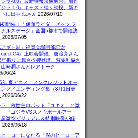
ジラ-0.0』最新特報映像解禁、前作
ジラ-1.0』キャスト続々続投、新キ
ストに田中 泯さん
2026/07/10
潟初開催！「仮面ライダーゼッツ フ
イナルステージ」全国5都市で開催決
！
2026/07/05
真アギト展」福岡会場開催記念
roject G4』上映会開催。唐渡亮さん
25年振りに舞台挨拶登壇、賀集利樹さ
、山崎潤さんとレアトーク
6/06/24
26年 夏アニメ ノンクレジットオー
ニング／エンディング集（8月1日更
）
2026/06/22
ジラ、救世主ロボット「ユキオ」と激
！ 『ゴジラVSスノウボールアー
』超激突ビジュアル＆特別映像が解
！
2026/06/18
はヒーローになれる『僕のヒーローア