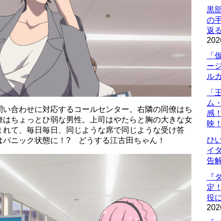
黒
の
返
202
「
ー
ル
「
ム
問い合わせに対応するコールセンター。右隣の同僚はち
感
僚はちょっとひ弱な男性。上司はやたらと胸の大きな女
映
まれて、毎日毎日、同じような席で同じような受け答
ひ
はパニック状態に！? どうする江古田ちゃん！
イダ
告
『
定
役に
202