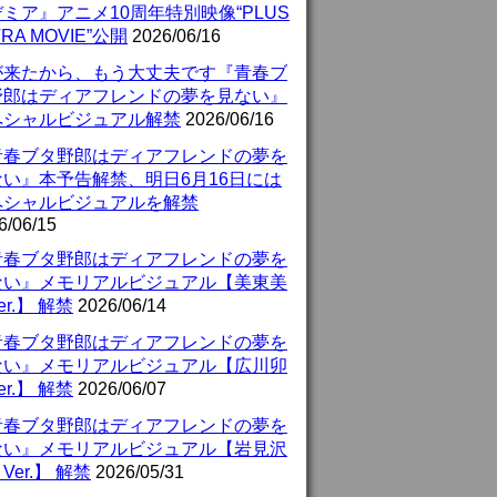
ミア』アニメ10周年特別映像“PLUS
TRA MOVIE”公開
2026/06/16
が来たから、もう大丈夫です『青春ブ
野郎はディアフレンドの夢を見ない』
ペシャルビジュアル解禁
2026/06/16
青春ブタ野郎はディアフレンドの夢を
ない』本予告解禁、明日6月16日には
ペシャルビジュアルを解禁
6/06/15
青春ブタ野郎はディアフレンドの夢を
ない』メモリアルビジュアル【美東美
er.】 解禁
2026/06/14
青春ブタ野郎はディアフレンドの夢を
ない』メモリアルビジュアル【広川卯
er.】 解禁
2026/06/07
青春ブタ野郎はディアフレンドの夢を
ない』メモリアルビジュアル【岩見沢
Ver.】 解禁
2026/05/31