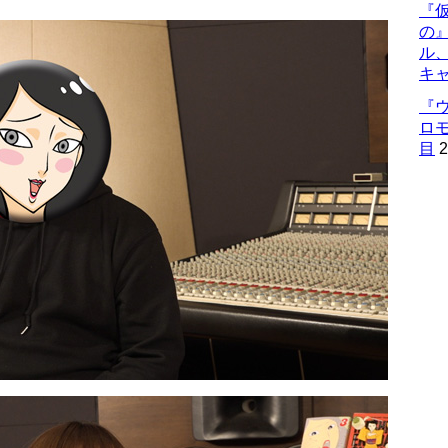
『仮
の
ル
キ
『
ロ
目
2