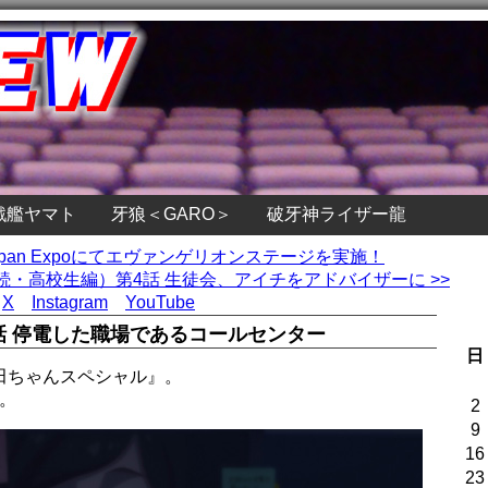
戦艦ヤマト
牙狼＜GARO＞
破牙神ライザー龍
apan Expoにてエヴァンゲリオンステージを実施！
・高校生編）第4話 生徒会、アイチをアドバイザーに >>
X
Instagram
YouTube
9話 停電した職場であるコールセンター
日
古田ちゃんスペシャル』。
。
2
9
16
23