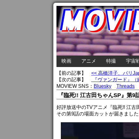
映画
アニメ
特撮
宇宙
【前の記事】
<< 高橋洋子、パリJ
【次の記事】
『ヴァンガード』（続
MOVIEW SNS：
Bluesky
Threads
『臨死!! 江古田ちゃんSP』第
好評放送中のTVアニメ『臨死!! 江
その第9話の場面カットが届きました