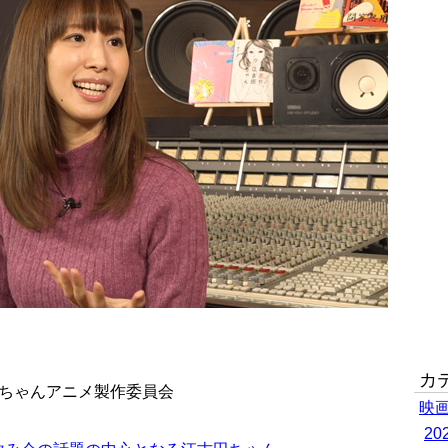
カ
田ちゃんアニメ製作委員会
映
2