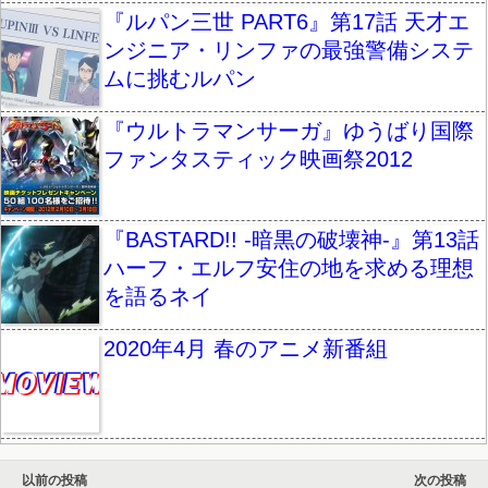
『ルパン三世 PART6』第17話 天才エ
ンジニア・リンファの最強警備システ
ムに挑むルパン
『ウルトラマンサーガ』ゆうばり国際
ファンタスティック映画祭2012
『BASTARD!! -暗黒の破壊神-』第13話
ハーフ・エルフ安住の地を求める理想
を語るネイ
2020年4月 春のアニメ新番組
以前の投稿
次の投稿