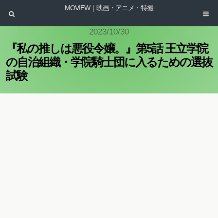
MOVIEW｜映画・アニメ・特撮
2023/10/30
『私の推しは悪役令嬢。』第5話 王立学院
の自治組織・学院騎士団に入るための選抜
試験