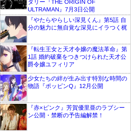
タリー『THE ORIGIN OF
ULTRAMAN』7月3日公開
『やたらやらしい深見くん』第5話 自
分の魅力に無自覚な深見にイラつく梶
『転生王女と天才令嬢の魔法革命』第
1話 婚約破棄をつきつけられた天才公
爵令嬢ユフィリア
少女たちの絆が生み出す特別な時間の
物語『ポッピンQ』12月公開
『赤×ピンク』芳賀優里亜のラブシー
ン公開・禁断の予告編解禁！