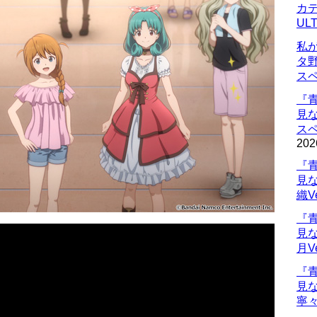
カデ
UL
私
タ
ス
『
見
ス
202
『
見
織V
『
見
月V
『
見
寧々