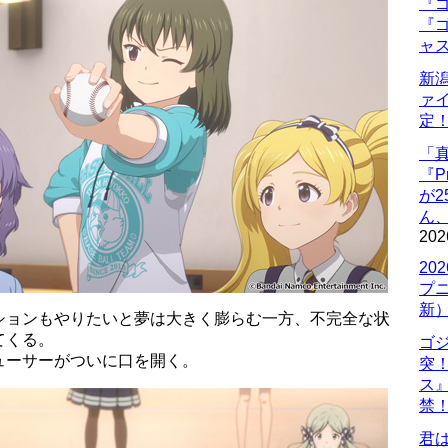
『ゴ
『ゴ
ャ
新
ァ
定
「
『P
が
ん
202
20
プ
新
ションもやりたいと夢は大きく膨らむ一方、不完全な状
てくる。
ゴ
ューサーがついに口を開く。
突
ス
禁
君