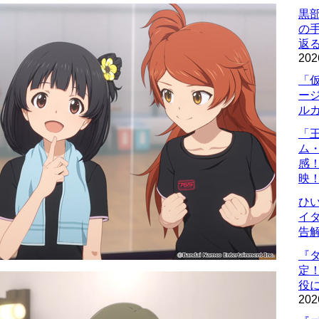
黒
の
返
202
「
ー
ル
「
ム
感
映
ひ
イダ
告
『
定
役に
202