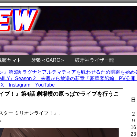
戦艦ヤマト
牙狼＜GARO＞
破牙神ライザー龍
ゾン』第5話 ラグナとアルテマティアを戦わせるため暗躍を始め
MILY』Season 2、来週から放送の新章「豪華客船編」PV公開！
X
Instagram
YouTube
イブ！』第4話 劇場横の原っぱでライブを行うこ
日
スター ミリオンライブ！』。
2
。
9
16
23