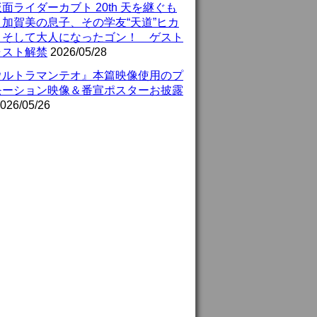
面ライダーカブト 20th 天を継ぐも
』加賀美の息子、その学友“天道”ヒカ
、そして大人になったゴン！ ゲスト
ャスト解禁
2026/05/28
ウルトラマンテオ』本篇映像使用のプ
モーション映像＆番宣ポスターお披露
026/05/26