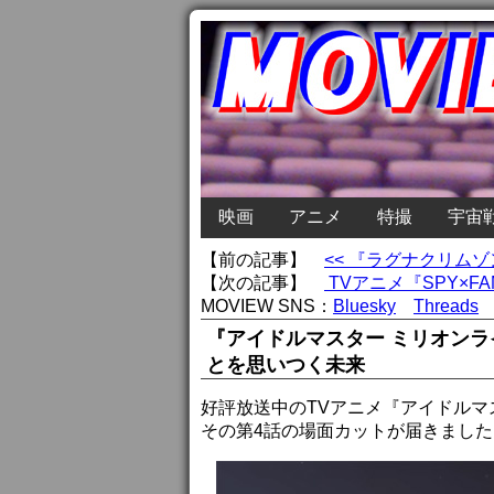
映画
アニメ
特撮
宇宙
【前の記事】
<< 『ラグナクリム
【次の記事】
TVアニメ『SPY×FA
MOVIEW SNS：
Bluesky
Threads
『アイドルマスター ミリオンラ
とを思いつく未来
好評放送中のTVアニメ『アイドルマ
その第4話の場面カットが届きました