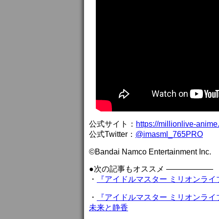
公式サイト：
https://millionlive-anime.
公式Twitter：
@imasml_765PRO
©Bandai Namco Entertainment Inc.
●次の記事もオススメ ——————
・
『アイドルマスター ミリオンライブ！
・
『アイドルマスター ミリオンライ
未来と静香