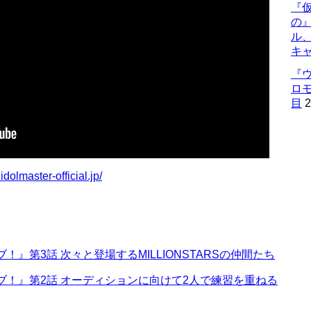
『仮
の
ル
キ
『
ロ
目
2
idolmaster-official.jp/
』第3話 次々と登場するMILLIONSTARSの仲間たち
ブ！』第2話 オーディションに向けて2人で練習を重ねる