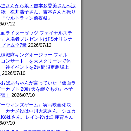
部進さんから娘・吉本多香美さんへ涙
手紙 桜井浩子さん、吉本さんと振り
る『ウルトラマン前夜祭』
6/07/12
仮面ライダーゼッツ ファイナルステ
ジ」入場者プレゼントはFSオリジナ
カプセム全7種
2026/07/12
王様戦隊キングオージャー フィル
・コンサート」を大スクリーンで体
！ 神イベントを2週間限定劇場上
！
2026/07/10
いおばあちゃんが言っていた『仮面ラ
ーカブト 20th 天を継ぐもの』本予
解禁！
2026/07/10
ダーウィンズゲーム』実写映画化決
！ カナメ役は中川大志さん、シュカ
Kōki,さん、レイン役は畑 芽育さん
6/07/10