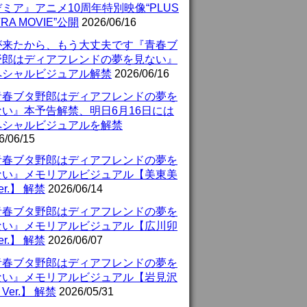
ミア』アニメ10周年特別映像“PLUS
TRA MOVIE”公開
2026/06/16
が来たから、もう大丈夫です『青春ブ
野郎はディアフレンドの夢を見ない』
ペシャルビジュアル解禁
2026/06/16
青春ブタ野郎はディアフレンドの夢を
ない』本予告解禁、明日6月16日には
ペシャルビジュアルを解禁
6/06/15
青春ブタ野郎はディアフレンドの夢を
ない』メモリアルビジュアル【美東美
er.】 解禁
2026/06/14
青春ブタ野郎はディアフレンドの夢を
ない』メモリアルビジュアル【広川卯
er.】 解禁
2026/06/07
青春ブタ野郎はディアフレンドの夢を
ない』メモリアルビジュアル【岩見沢
Ver.】 解禁
2026/05/31