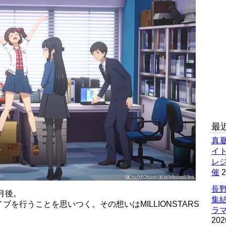
最
真
イ
レ
催
2
長野
月後。
集
を行うことを思いつく。その想いはMILLIONSTARS
ラマ
202