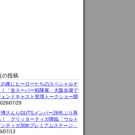
近の投稿
夏の夜にヒーローたちのスペシャルナ
ト！「全スーパー戦隊展」大阪会場で
ジェンドキャスト登壇トークショー開
026/07/29
博さんらGUTSメンバー26年ぶり再
結！ グリッターティガ降臨「ウルト
ンティガ30thプレミアムステージ」
6/07/13