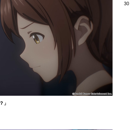
30
？」