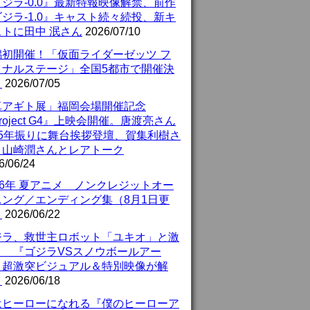
ジラ-0.0』最新特報映像解禁、前作
ジラ-1.0』キャスト続々続投、新キ
ストに田中 泯さん
2026/07/10
潟初開催！「仮面ライダーゼッツ フ
イナルステージ」全国5都市で開催決
！
2026/07/05
真アギト展」福岡会場開催記念
roject G4』上映会開催。唐渡亮さん
25年振りに舞台挨拶登壇、賀集利樹さ
、山崎潤さんとレアトーク
6/06/24
26年 夏アニメ ノンクレジットオー
ニング／エンディング集（8月1日更
）
2026/06/22
ジラ、救世主ロボット「ユキオ」と激
！ 『ゴジラVSスノウボールアー
』超激突ビジュアル＆特別映像が解
！
2026/06/18
はヒーローになれる『僕のヒーローア