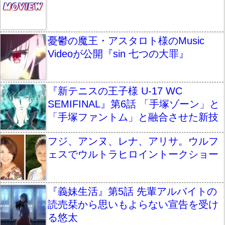
憂鬱の魔王・アスタロト様のMusic
Videoが公開『sin 七つの大罪』
『新テニスの王子様 U-17 WC
SEMIFINAL』第6話 「手塚ゾーン」と
「手塚ファントム」と融合させた新技
フジ、アンヌ、レナ、アリサ。ウルフ
ェスでウルトラヒロイントークショー
『義妹生活』第5話 先輩アルバイトの
読売栞から思いもよらない宣告を受け
る悠太