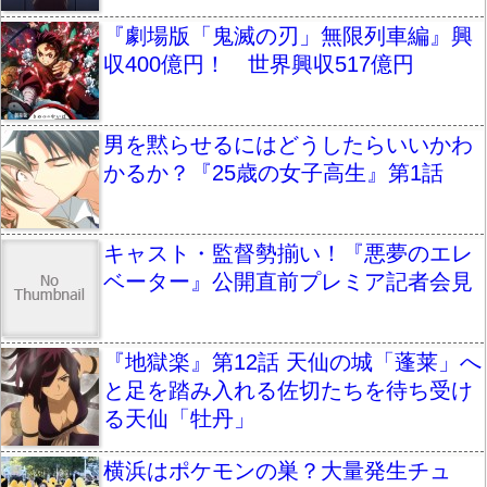
『劇場版「鬼滅の刃」無限列車編』興
収400億円！ 世界興収517億円
男を黙らせるにはどうしたらいいかわ
かるか？『25歳の女子高生』第1話
キャスト・監督勢揃い！『悪夢のエレ
ベーター』公開直前プレミア記者会見
『地獄楽』第12話 天仙の城「蓬莱」へ
と足を踏み入れる佐切たちを待ち受け
る天仙「牡丹」
横浜はポケモンの巣？大量発生チュ