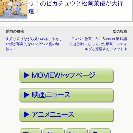
ウ！のピカチュウと松岡茉優が大行
進！
以前の投稿
次の投稿
振り返りながら見つめる、やさし
『スパイ教室』2nd Season 第14話
い瞳が印象的なロングヘア姿の綾
生き別れになっていた母親・マティ
波レイ
ルダと遭遇するアネット