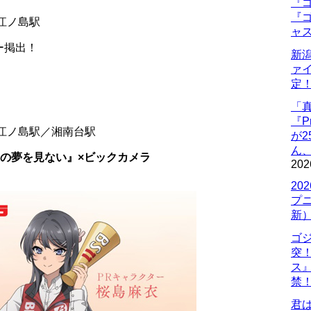
『ゴ
『ゴ
江ノ島駅
ャ
ー掲出！
新
ァ
定
「
『P
江ノ島駅／湘南台駅
が
ん
の夢を見ない』×ビックカメラ
202
20
プ
新
ゴ
突
ス
禁
君