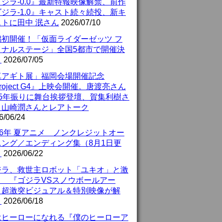
ジラ-0.0』最新特報映像解禁、前作
ジラ-1.0』キャスト続々続投、新キ
ストに田中 泯さん
2026/07/10
潟初開催！「仮面ライダーゼッツ フ
イナルステージ」全国5都市で開催決
！
2026/07/05
真アギト展」福岡会場開催記念
roject G4』上映会開催。唐渡亮さん
25年振りに舞台挨拶登壇、賀集利樹さ
、山崎潤さんとレアトーク
6/06/24
26年 夏アニメ ノンクレジットオー
ニング／エンディング集（8月1日更
）
2026/06/22
ジラ、救世主ロボット「ユキオ」と激
！ 『ゴジラVSスノウボールアー
』超激突ビジュアル＆特別映像が解
！
2026/06/18
はヒーローになれる『僕のヒーローア