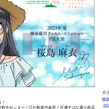
カ
映
出！
2
市観光センター／江の島島内各所／片瀬すばな通り商店