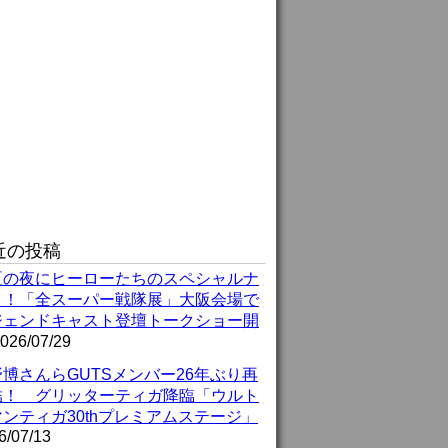
近の投稿
夏の夜にヒーローたちのスペシャルナ
ト！「全スーパー戦隊展」大阪会場で
ジェンドキャスト登壇トークショー開
026/07/29
博さんらGUTSメンバー26年ぶり再
結！ グリッターティガ降臨「ウルト
ンティガ30thプレミアムステージ」
6/07/13