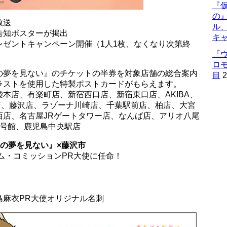
『仮
の
放送
ル
告知ポスターが掲出
キ
レゼントキャンペーン開催（1人1枚、なくなり次第終
『
ロ
の夢を見ない』のチケットの半券を対象店舗の総合案内
目
2
ラストを使用した特製ポストカードがもらえます。
本店、有楽町店、新宿西口店、新宿東口店、AKIBA、
駅店、藤沢店、ラゾーナ川崎店、千葉駅前店、柏店、大宮
西店、名古屋JRゲートタワー店、なんば店、アリオ八尾
2号館、鹿児島中央駅店
の夢を見ない』×藤沢市
ルム・コミッションPR大使に任命！
島麻衣PR大使オリジナル名刺