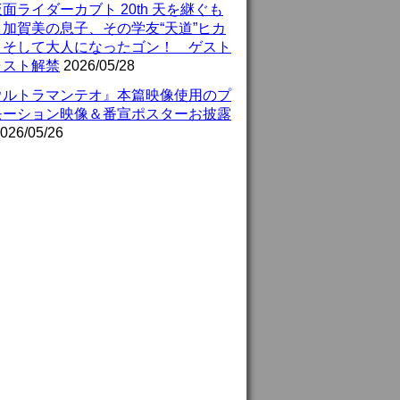
面ライダーカブト 20th 天を継ぐも
』加賀美の息子、その学友“天道”ヒカ
、そして大人になったゴン！ ゲスト
ャスト解禁
2026/05/28
ウルトラマンテオ』本篇映像使用のプ
モーション映像＆番宣ポスターお披露
026/05/26