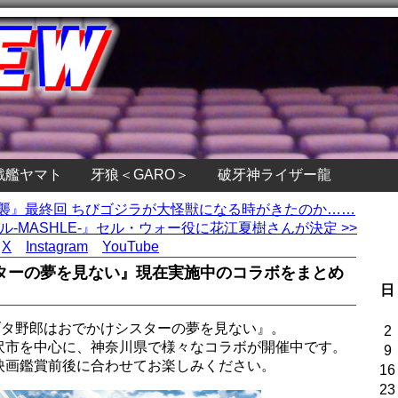
戦艦ヤマト
牙狼＜GARO＞
破牙神ライザー龍
逆襲』最終回 ちびゴジラが大怪獣になる時がきたのか……
-MASHLE-』セル・ウォー役に花江夏樹さんが決定 >>
X
Instagram
YouTube
ターの夢を見ない』現在実施中のコラボをまとめ
日
ブタ野郎はおでかけシスターの夢を見ない』。
2
沢市を中心に、神奈川県で様々なコラボが開催中です。
9
映画鑑賞前後に合わせてお楽しみください。
16
23