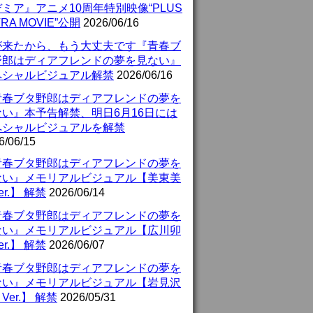
ミア』アニメ10周年特別映像“PLUS
TRA MOVIE”公開
2026/06/16
が来たから、もう大丈夫です『青春ブ
野郎はディアフレンドの夢を見ない』
ペシャルビジュアル解禁
2026/06/16
青春ブタ野郎はディアフレンドの夢を
ない』本予告解禁、明日6月16日には
ペシャルビジュアルを解禁
6/06/15
青春ブタ野郎はディアフレンドの夢を
ない』メモリアルビジュアル【美東美
er.】 解禁
2026/06/14
青春ブタ野郎はディアフレンドの夢を
ない』メモリアルビジュアル【広川卯
er.】 解禁
2026/06/07
青春ブタ野郎はディアフレンドの夢を
ない』メモリアルビジュアル【岩見沢
Ver.】 解禁
2026/05/31