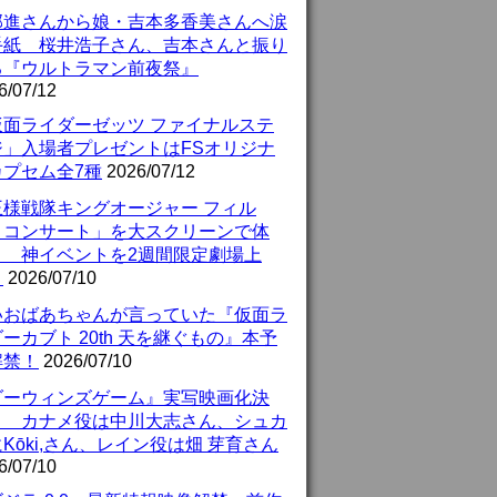
部進さんから娘・吉本多香美さんへ涙
手紙 桜井浩子さん、吉本さんと振り
る『ウルトラマン前夜祭』
6/07/12
仮面ライダーゼッツ ファイナルステ
ジ」入場者プレゼントはFSオリジナ
カプセム全7種
2026/07/12
王様戦隊キングオージャー フィル
・コンサート」を大スクリーンで体
！ 神イベントを2週間限定劇場上
！
2026/07/10
いおばあちゃんが言っていた『仮面ラ
ーカブト 20th 天を継ぐもの』本予
解禁！
2026/07/10
ダーウィンズゲーム』実写映画化決
！ カナメ役は中川大志さん、シュカ
Kōki,さん、レイン役は畑 芽育さん
6/07/10