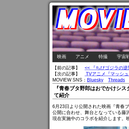
映画
アニメ
特撮
宇宙
【前の記事】
<< 『ちびゴジラの
【次の記事】
TVアニメ『マッシュル
MOVIEW SNS：
Bluesky
Threads
『青春ブタ野郎はおでかけシス
て紹介
6月23日より公開された映画『青春
公開に合わせ、舞台となっている藤
現在実施中のコラボを紹介します。