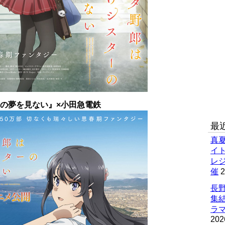
の夢を見ない』×小田急電鉄
最
真
イ
レ
催
2
長野
集
ラマ
202