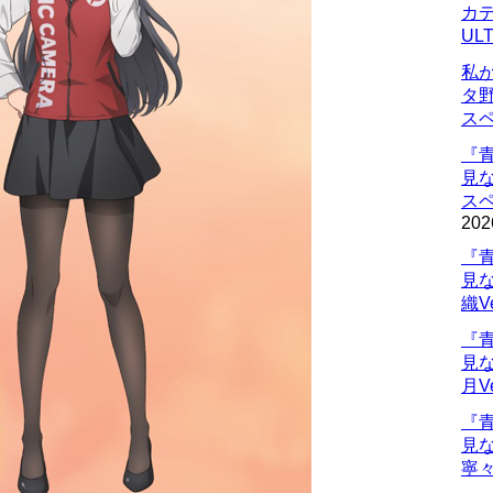
カデ
UL
私
タ
ス
『
見
ス
202
『
見
織V
『
見
月V
『
見
寧々