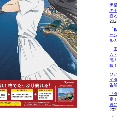
黒
の
返
202
「
ー
ル
「
ム
感
映
ひ
イダ
告
『
定
役に
202
！