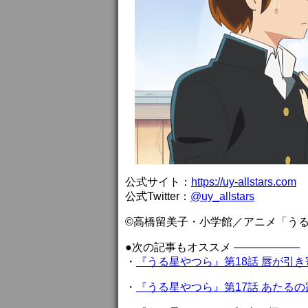
公式サイト：
https://uy-allstars.com
公式Twitter：
@uy_allstars
©高橋留美子・小学館／アニメ「う
●次の記事もオススメ ——————
・
『うる星やつら』第18話 唇が引
・
『うる星やつら』第17話 あたる