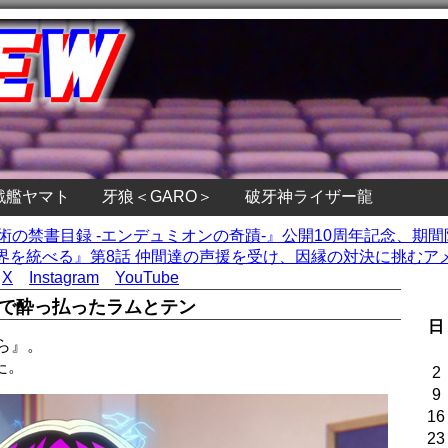
戦艦ヤマト
牙狼＜GARO＞
破牙神ライザー龍
魔術の禁書目録 -エンデュミオンの奇蹟-』公開10周年記念、期
を統べる』第8話 仲間達の声援を受け、因縁の対決に挑むアメ
X
Instagram
YouTube
しで酔っ払ったラムとテン
日
ら』。
た。
2
9
16
23