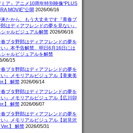
ミア』アニメ10周年特別映像“PLUS
TRA MOVIE”公開
2026/06/16
が来たから、もう大丈夫です『青春ブ
野郎はディアフレンドの夢を見ない』
ペシャルビジュアル解禁
2026/06/16
青春ブタ野郎はディアフレンドの夢を
ない』本予告解禁、明日6月16日には
ペシャルビジュアルを解禁
6/06/15
青春ブタ野郎はディアフレンドの夢を
ない』メモリアルビジュアル【美東美
er.】 解禁
2026/06/14
青春ブタ野郎はディアフレンドの夢を
ない』メモリアルビジュアル【広川卯
er.】 解禁
2026/06/07
青春ブタ野郎はディアフレンドの夢を
ない』メモリアルビジュアル【岩見沢
Ver.】 解禁
2026/05/31