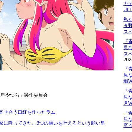
カデ
UL
私
タ
ス
『
見
ス
202
『
見
織V
『
る星やつら」製作委員会
見
月V
き寄せ合う口紅を作ったラム
『
見
の家に降ってきた、3つの願いを叶えるという願い星
寧々