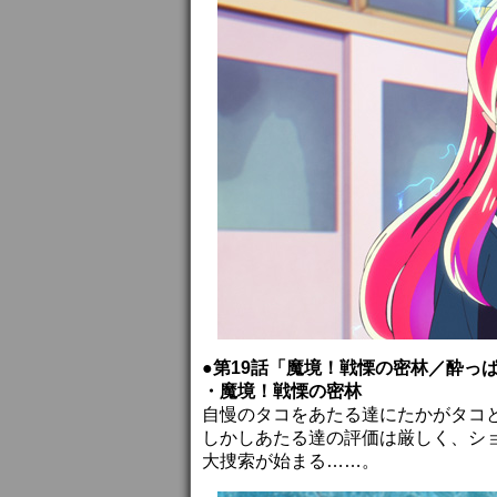
●第19話「魔境！戦慄の密林／酔っ
・魔境！戦慄の密林
自慢のタコをあたる達にたかがタコ
しかしあたる達の評価は厳しく、シ
大捜索が始まる……。