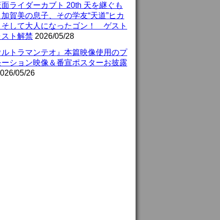
面ライダーカブト 20th 天を継ぐも
』加賀美の息子、その学友“天道”ヒカ
、そして大人になったゴン！ ゲスト
ャスト解禁
2026/05/28
ウルトラマンテオ』本篇映像使用のプ
モーション映像＆番宣ポスターお披露
026/05/26