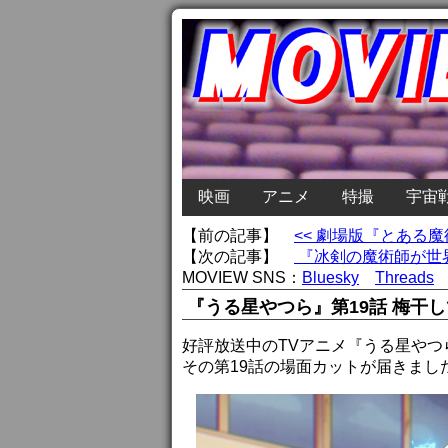
映画
アニメ
特撮
宇宙
【前の記事】
<< 劇場版『とある
【次の記事】
『冰剣の魔術師が世界
MOVIEW SNS：
Bluesky
Threads
『うる星やつら』第19話 梅干
好評放送中のTVアニメ『うる星やつ
その第19話の場面カットが届きまし