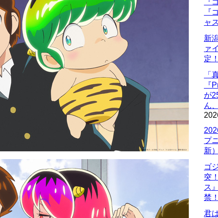
『ゴ
『ゴ
ャ
新
ァ
定
「
『P
が
ん
202
20
プ
新
ゴ
突
ス
禁
君