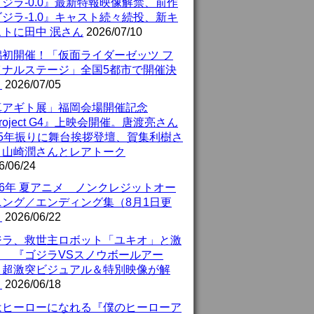
ジラ-0.0』最新特報映像解禁、前作
ジラ-1.0』キャスト続々続投、新キ
ストに田中 泯さん
2026/07/10
潟初開催！「仮面ライダーゼッツ フ
イナルステージ」全国5都市で開催決
！
2026/07/05
真アギト展」福岡会場開催記念
roject G4』上映会開催。唐渡亮さん
25年振りに舞台挨拶登壇、賀集利樹さ
、山崎潤さんとレアトーク
6/06/24
26年 夏アニメ ノンクレジットオー
ニング／エンディング集（8月1日更
）
2026/06/22
ジラ、救世主ロボット「ユキオ」と激
！ 『ゴジラVSスノウボールアー
』超激突ビジュアル＆特別映像が解
！
2026/06/18
はヒーローになれる『僕のヒーローア