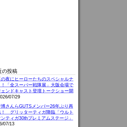
近の投稿
夏の夜にヒーローたちのスペシャルナ
ト！「全スーパー戦隊展」大阪会場で
ジェンドキャスト登壇トークショー開
026/07/29
博さんらGUTSメンバー26年ぶり再
結！ グリッターティガ降臨「ウルト
ンティガ30thプレミアムステージ」
6/07/13