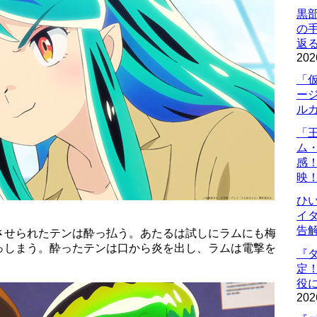
黒
の
返
202
「
ー
ル
「
ム
感
映
ひ
イダ
告
させられたテンは酔っ払う。あたるは試しにラムにも梅
っしまう。酔ったテンは口から炎を出し、ラムは電撃を
『
定
役に
202