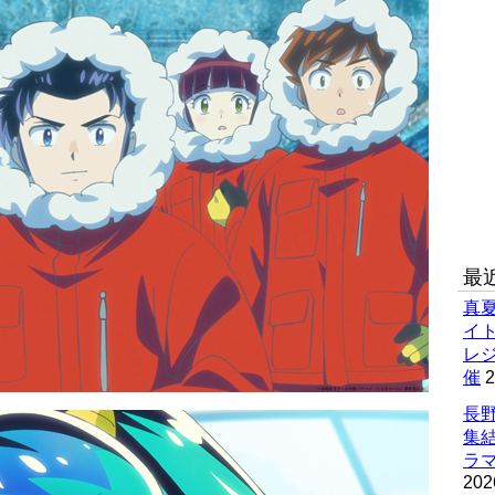
最
真
イ
レ
催
2
長野
集
ラマ
202