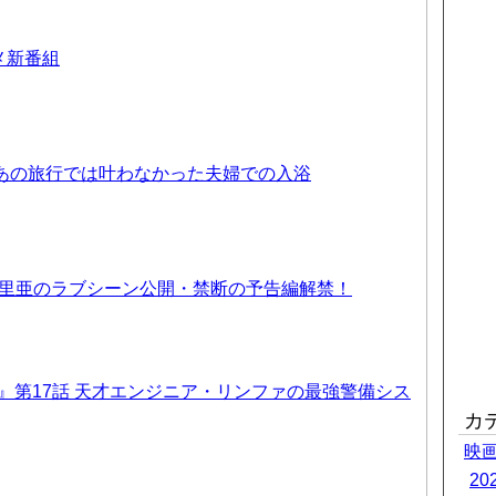
ニメ新番組
 あの旅行では叶わなかった夫婦での入浴
優里亜のラブシーン公開・禁断の予告編解禁！
T6』第17話 天才エンジニア・リンファの最強警備シス
カ
映
2