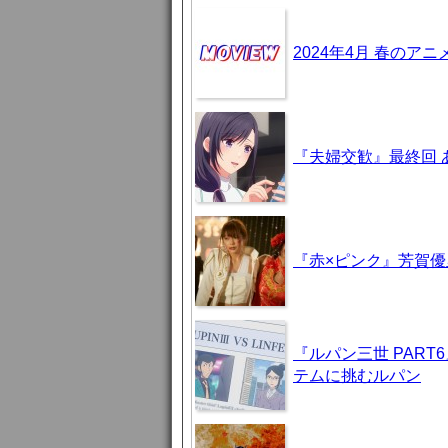
2024年4月 春のア
『夫婦交歓』最終回
『赤×ピンク』芳賀
『ルパン三世 PAR
テムに挑むルパン