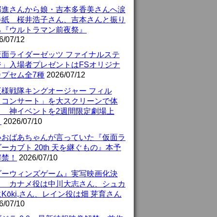
部進さんから娘・吉本多香美さんへ涙
手紙 桜井浩子さん、吉本さんと振り
る『ウルトラマン前夜祭』
6/07/12
仮面ライダーゼッツ ファイナルステ
ジ」入場者プレゼントはFSオリジナ
カプセム全7種
2026/07/12
王様戦隊キングオージャー フィル
・コンサート」を大スクリーンで体
！ 神イベントを2週間限定劇場上
！
2026/07/10
いおばあちゃんが言っていた『仮面ラ
ーカブト 20th 天を継ぐもの』本予
解禁！
2026/07/10
ダーウィンズゲーム』実写映画化決
！ カナメ役は中川大志さん、シュカ
Kōki,さん、レイン役は畑 芽育さん
6/07/10