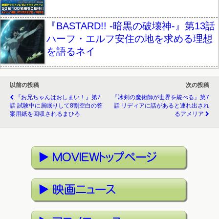
『BASTARD!! -暗黒の破壊神-』第13話
ハーフ・エルフ安住の地を求める理想
を語るネイ
以前の投稿
次の投稿
『お兄ちゃんはおしまい！』第7
『冰剣の魔術師が世界を統べる』第7
話 試験中に居眠りして8割空白の答
話 リディアに話があると連れ出され
案用紙を回収されるまひろ
るアメリア