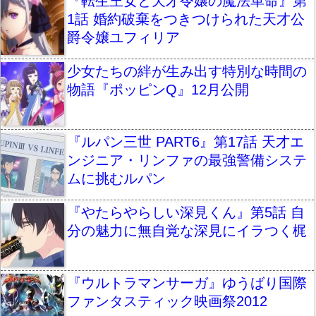
『転生王女と天才令嬢の魔法革命』第
1話 婚約破棄をつきつけられた天才公
爵令嬢ユフィリア
少女たちの絆が生み出す特別な時間の
物語『ポッピンQ』12月公開
『ルパン三世 PART6』第17話 天才エ
ンジニア・リンファの最強警備システ
ムに挑むルパン
『やたらやらしい深見くん』第5話 自
分の魅力に無自覚な深見にイラつく梶
『ウルトラマンサーガ』ゆうばり国際
ファンタスティック映画祭2012