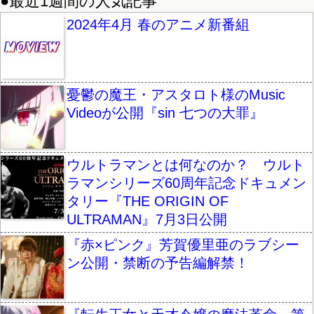
●最近1週間の人気記事
2024年4月 春のアニメ新番組
憂鬱の魔王・アスタロト様のMusic
Videoが公開『sin 七つの大罪』
ウルトラマンとは何なのか？ ウルト
ラマンシリーズ60周年記念ドキュメン
タリー『THE ORIGIN OF
ULTRAMAN』7月3日公開
『赤×ピンク』芳賀優里亜のラブシー
ン公開・禁断の予告編解禁！