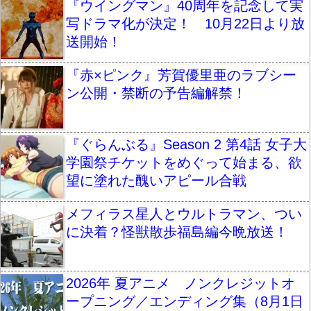
『ウイングマン』40周年を記念して実
写ドラマ化が決定！ 10月22日より放
送開始！
『赤×ピンク』芳賀優里亜のラブシー
ン公開・禁断の予告編解禁！
『ぐらんぶる』Season 2 第4話 女子大
学園祭チケットをめぐって始まる、欲
望に塗れた醜いアピール合戦
メフィラス星人とウルトラマン、つい
に決着？怪獣散歩福島編今晩放送！
2026年 夏アニメ ノンクレジットオ
ープニング／エンディング集（8月1日