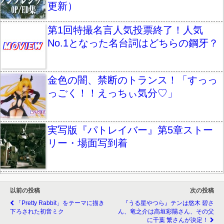
更新）
第1回特撮名言人気投票終了！人気
No.1となった名台詞はどちらの鋼牙？
金色の闇、禁断のトランス！「すっっ
っごく！！えっちぃ気分♡」
実写版『パトレイバー』第5章ストー
リー・場面写到着
以前の投稿
次の投稿
「Pretty Rabbit」をテーマに描き
『うる星やつら』テンは悠木 碧さ
下ろされた初音ミク
ん、竜之介は高垣彩陽さん、その父
に千葉 繁さんが決定！