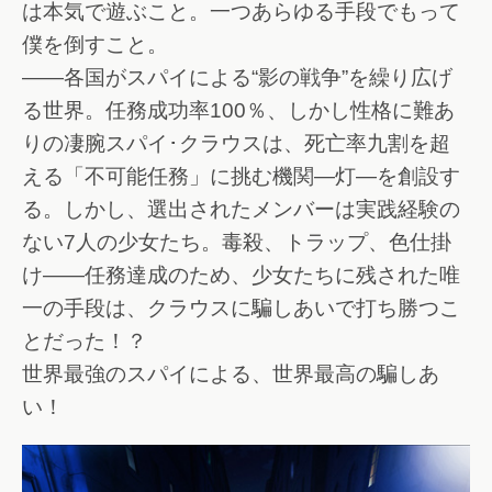
は本気で遊ぶこと。一つあらゆる手段でもって
僕を倒すこと。
――各国がスパイによる“影の戦争”を繰り広げ
る世界。任務成功率100％、しかし性格に難あ
りの凄腕スパイ･クラウスは、死亡率九割を超
える「不可能任務」に挑む機関―灯―を創設す
る。しかし、選出されたメンバーは実践経験の
ない7人の少女たち。毒殺、トラップ、色仕掛
け――任務達成のため、少女たちに残された唯
一の手段は、クラウスに騙しあいで打ち勝つこ
とだった！？
世界最強のスパイによる、世界最高の騙しあ
い！