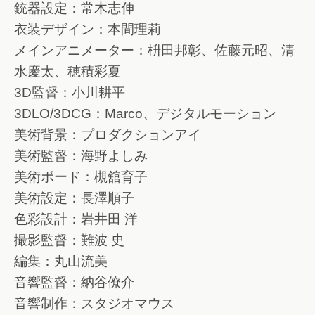
銃器設定：常木志伸
衣装デザイン：本間理莉
メインアニメーター：枡田邦彰、佐藤元昭、清
水慶太、穂積彩夏
3D監督：小川耕平
3DLO/3DCG：Marco、デジタルモーション
美術背景：プロダクションアイ
美術監督：海野よしみ
美術ボード：槻舘育子
美術設定：長澤順子
色彩設計：岩井田 洋
撮影監督：難波 史
編集：丸山流美
音響監督：納谷僚介
音響制作：スタジオマウス